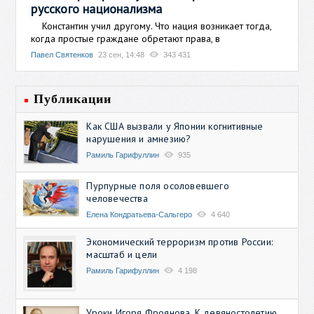
русского национализма
Константин учил другому. Что нация возникает тогда,
когда простые граждане обретают права, в
Павел Святенков
23 сен, 14:48
343 431
Публикации
Как США вызвали у Японии когнитивные
нарушения и амнезию?
Рамиль Гарифуллин
935
Пурпурные поля осоловевшего
человечества
Елена Кондратьева-Сальгеро
4 640
Экономический терроризм против России:
масштаб и цели
Рамиль Гарифуллин
4 198
Уроки Игоря Фроянова. К девяностолетию