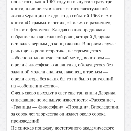
после того, как в 1967 году он выпустил сразу три
книги, влившиеся в контекст интеллектуальной
жизни Франции незадолго до событий 1968 г. Это
книги «О грамматологии», «Письмо и различие»,
«Голос и феномен». Каждая из них предполагала
избрание парадоксальной роли, которой Деррида
оставался верным до конца жизни. В первом случае
речь идет о роли теоретика, не стремящегося
«обосновать» определенный метод, во втором —
о роли философского аналитика, обходящегося без
заданной модели анализа, наконец, в третьем —
о роли автора без каких бы то ни было притязаний
на «собственничество».
Очень скоро выходят в свет еще три книги Деррида,
снискавшие не меньшую известность: «Рассеяние»,
«Границы — философии», «Позиции». Впоследствии
за сорок лет творчества он издаст около сорока
произведений.
Не снискав поначалу достаточного академического