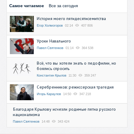
Самое читаемое
Все за сегодня
История моего пятидесятисемитства
Егор Холмогоров
02:14
407 806
Уроки Навального
Павел Святенков
01:14
364 538
Всё, что вы хотели знать о педофилии, но
боялись спросить
Константин Крылов
11:30
359 247
Серебренников: режиссерская трагедия
Игорь Караулов
14:50
347 218
Благодаря Крылову исчезли родимые пятна русского
национализма
Павел Святенков
14:48
343 424