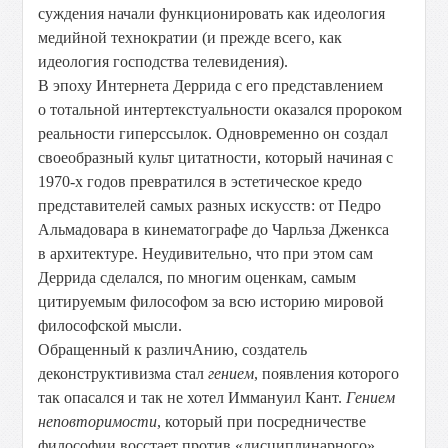
суждения начали функционировать как идеология
медийной технократии (и прежде всего, как
идеология господства телевидения).
В эпоху Интернета Деррида с его представлением
о тотальной интертекстуальности оказался пророком
реальности гиперссылок. Одновременно он создал
своеобразный культ цитатности, который начиная с
1970-х годов превратился в эстетическое кредо
представителей самых разных искусств: от Педро
Альмадовара в кинематографе до Чарльза Дженкса
в архитектуре. Неудивительно, что при этом сам
Деррида сделался, по многим оценкам, самым
цитируемым философом за всю историю мировой
философской мысли.
Обращенный к различАнию, создатель
деконструктивизма стал
гением
, появления которого
так опасался и так не хотел Иммануил Кант.
Гением
неповторимости
, который при посредничестве
философии восстает против «дисциплинарного»