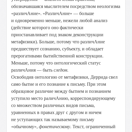
обозначавшаяся мыслителем посредством неологизма
«различАние». «РазличАние» — больше
и одновременно меньше, нежели любой анализ
(действие которого оно фактически
приостанавливает под знаком деконструкции
метафизики). Больше, потому что различАние
предшествует сознанию, субъекту, и обладает
прерогативами бытийственной конструкции.
Меньше, потому что онтологический статус
различАния — быть
следом
.
Освободив онтологию от метафизики, Деррида свел
само бытие и его познание к письму. При этом
образцовое различие между бытием и познанием
уступило место раличАнию, корреспондирующему
со множеством различных видов письма,
уравненных в правах друг с другом и ничем
не уступающих так называемому письму
«обычному»,
фонетическому
. Текст, ограниченный