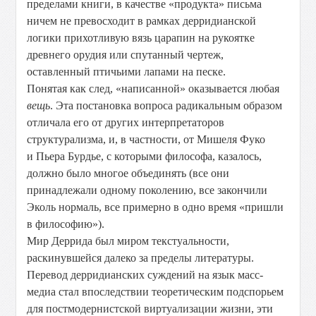
пределами книги, в качестве «продукта» письма
ничем не превосходит в рамках дерридианской
логики прихотливую вязь царапин на рукоятке
древнего орудия или спутанный чертеж,
оставленный птичьими лапами на песке.
Понятая как след, «написанной» оказывается любая
вещь
. Эта постановка вопроса радикальным образом
отличала его от других интерпретаторов
структурализма, и, в частности, от Мишеля Фуко
и Пьера Бурдье, с которыми философа, казалось,
должно было многое объединять (все они
принадлежали одному поколению, все закончили
Эколь нормаль, все примерно в одно время «пришли
в философию»).
Мир Деррида был миром текстуальности,
раскинувшейся далеко за пределы литературы.
Перевод дерридианских суждений на язык масс-
медиа стал впоследствии теоретическим подспорьем
для постмодернистской виртуализации жизни, эти