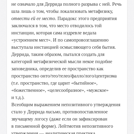
не означало для Деррида полного разрыва с ней. Речь
шла лишь о том, чтобы локализовать метафизику,
отвести ей ее место
. Парадокс этого предприятия
заключался в том, что место отводилось той
инстанции, которая сама издревле ведала
«устроением мест». И по самопровозглашению
выступала инстанцией осмысляющего себя бытия.
Деррида, таким образом, пытался создать для
категорий метафизической мысли некое подобие
заповедника, определив ее пространство как
пространство онто/тео/телео/фалло/лого/центризма
(т.е. пространство, где царит «бытийное»,
«божественное», «целесообразное», «мужское»
и т.д.).
Всеобщим выражением непозитивного утверждения
стало у Деррида
письмо
, противопоставленное
звучащему логосу (даже если он зафиксирован
в письменной форме). Лейтмотив непозитивного
утверждения — аналитическая практика,