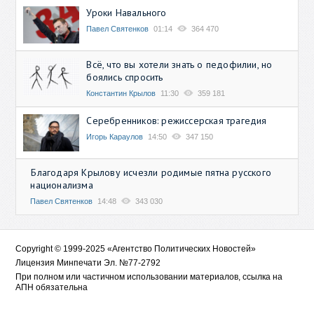
Уроки Навального
Павел Святенков
01:14
364 470
Всё, что вы хотели знать о педофилии, но
боялись спросить
Константин Крылов
11:30
359 181
Серебренников: режиссерская трагедия
Игорь Караулов
14:50
347 150
Благодаря Крылову исчезли родимые пятна русского
национализма
Павел Святенков
14:48
343 030
Copyright © 1999-2025 «Агентство Политических Новостей»
Лицензия Минпечати Эл. №77-2792
При полном или частичном использовании материалов, ссылка на
АПН обязательна