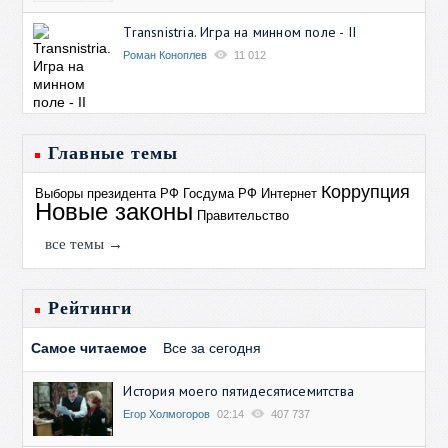
Transnistria. Игра на минном поле - II
Роман Коноплев
11 012
Главные темы
Коррупция
Выборы президента РФ
Госдума РФ
Интернет
Новые законы
Правительство
все темы →
Рейтинги
Самое читаемое
Все за сегодня
История моего пятидесятисемитства
Егор Холмогоров
02:14
407 737