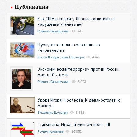
Публикации
Как США вызвали у Японии когнитивные
нарушения и амнезию?
Рамиль Гарифуллин
417
Пурпурные поля осоловевшего
человечества
Елена Кондратьева-Сальгеро
4 422
Экономический терроризм против России:
масштаб и цели
Рамиль Гарифуллин
3 973
Уроки Игоря Фроянова. К девяностолетию
мастера
Владимир Шульгин
8 832
Transnistria. Игра на минном поле - III
Роман Коноплев
10 052