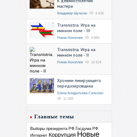
К девяностолетию
мастера
Владимир Шульгин
8 639
Transnistria. Игра на
минном поле - III
Роман Коноплев
9 860
Transnistria. Игра на
минном поле - II
Роман Коноплев
10 824
Хроники пикирующего
передозировщика
Елена Кондратьева-Сальгеро
11 388
Главные темы
Выборы президента РФ
Госдума РФ
Новые
Коррупция
Интернет