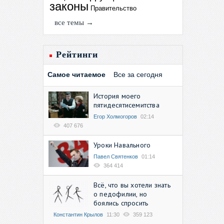
законы
Правительство
все темы →
Рейтинги
Самое читаемое
Все за сегодня
История моего
пятидесятисемитства
Егор Холмогоров
02:14
407 676
Уроки Навального
Павел Святенков
01:14
364 414
Всё, что вы хотели знать
о педофилии, но
боялись спросить
Константин Крылов
11:30
359 123