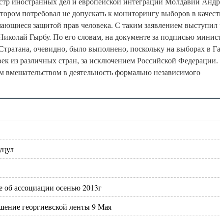
истр иностранных дел и европейской интеграции Молдавии Анд
тором потребовал не допускать к мониторингу выборов в качест
мающиеся защитой прав человека. С таким заявлением выступил
иколай Гырбу. По его словам, на документе за подписью минис
Стратана, очевидно, было выполнено, поскольку на выборах в Г
век из различных стран, за исключением Российской Федерации.
м вмешательством в деятельность формально независимого
уцул
 об ассоциации осенью 2013г
шение георгиевской ленты 9 Мая