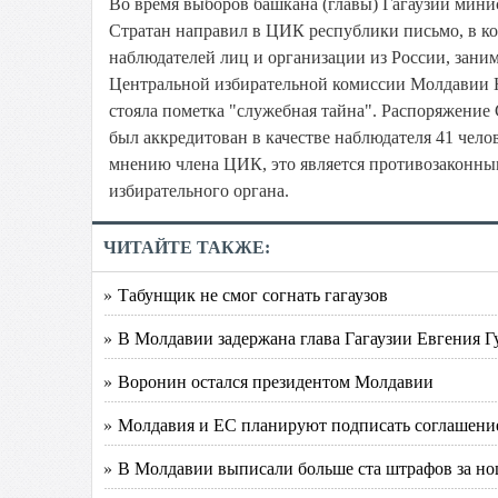
Во время выборов башкана (главы) Гагаузии мин
Стратан направил в ЦИК республики письмо, в ко
наблюдателей лиц и организации из России, зани
Центральной избирательной комиссии Молдавии Н
стояла пометка "служебная тайна". Распоряжение 
был аккредитован в качестве наблюдателя 41 чело
мнению члена ЦИК, это является противозаконны
избирательного органа.
ЧИТАЙТЕ ТАКЖЕ:
» Табунщик не смог согнать гагаузов
» В Молдавии задержана глава Гагаузии Евгения Г
» Воронин остался президентом Молдавии
» Молдавия и ЕС планируют подписать соглашение
» В Молдавии выписали больше ста штрафов за но