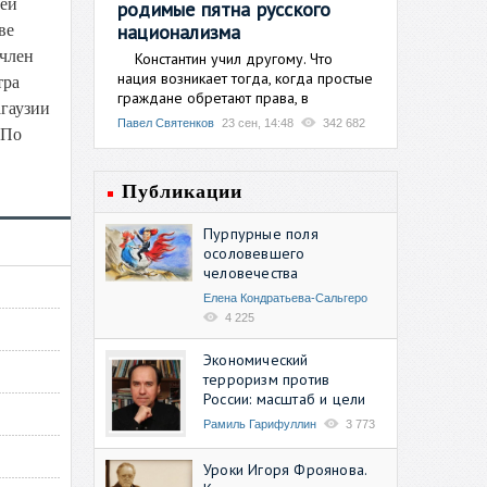
рей
родимые пятна русского
национализма
ве
 член
Константин учил другому. Что
нация возникает тогда, когда простые
тра
граждане обретают права, в
агаузии
Павел Святенков
23 сен, 14:48
342 682
 По
Публикации
Пурпурные поля
осоловевшего
человечества
Елена Кондратьева-Сальгеро
4 225
Экономический
терроризм против
России: масштаб и цели
Рамиль Гарифуллин
3 773
Уроки Игоря Фроянова.