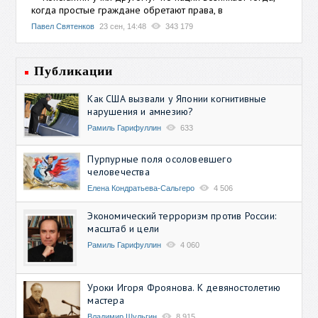
когда простые граждане обретают права, в
Павел Святенков
23 сен, 14:48
343 179
Публикации
Как США вызвали у Японии когнитивные
нарушения и амнезию?
Рамиль Гарифуллин
633
Пурпурные поля осоловевшего
человечества
Елена Кондратьева-Сальгеро
4 506
Экономический терроризм против России:
масштаб и цели
Рамиль Гарифуллин
4 060
Уроки Игоря Фроянова. К девяностолетию
мастера
Владимир Шульгин
8 915