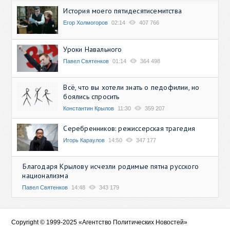
История моего пятидесятисемитства
Егор Холмогоров
02:14
407 766
Уроки Навального
Павел Святенков
01:14
364 498
Всё, что вы хотели знать о педофилии, но
боялись спросить
Константин Крылов
11:30
359 207
Серебренников: режиссерская трагедия
Игорь Караулов
14:50
347 177
Благодаря Крылову исчезли родимые пятна русского
национализма
Павел Святенков
14:48
343 179
Copyright © 1999-2025 «Агентство Политических Новостей»