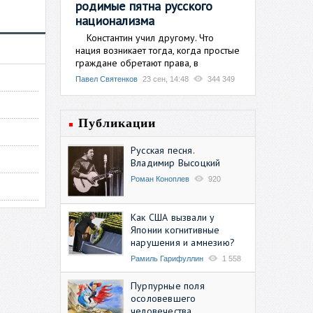
родимые пятна русского
национализма
Константин учил другому. Что
нация возникает тогда, когда простые
граждане обретают права, в
Павел Святенков
23 сен, 14:48
344 349
Публикации
Русская песня.
Владимир Высоцкий
Роман Коноплев
920
Как США вызвали у
Японии когнитивные
нарушения и амнезию?
Рамиль Гарифуллин
1 558
Пурпурные поля
осоловевшего
человечества