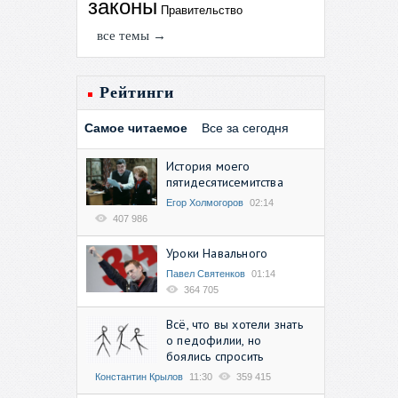
законы
Правительство
все темы →
Рейтинги
Самое читаемое
Все за сегодня
История моего
пятидесятисемитства
Егор Холмогоров
02:14
407 986
Уроки Навального
Павел Святенков
01:14
364 705
Всё, что вы хотели знать
о педофилии, но
боялись спросить
Константин Крылов
11:30
359 415