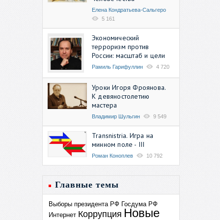
Елена Кондратьева-Сальгеро
5 161
Экономический
терроризм против
России: масштаб и цели
Рамиль Гарифуллин
4 720
Уроки Игоря Фроянова.
К девяностолетию
мастера
Владимир Шульгин
9 549
Transnistria. Игра на
минном поле - III
Роман Коноплев
10 792
Главные темы
Выборы президента РФ
Госдума РФ
Новые
Коррупция
Интернет