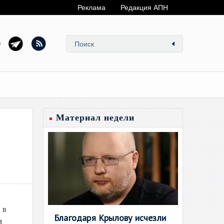
Реклама
Редакция АПН
Материал недели
 в
Благодаря Крылову исчезли
м