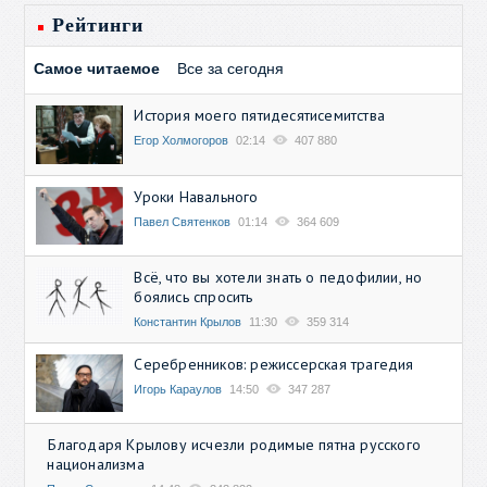
Рейтинги
Самое читаемое
Все за сегодня
История моего пятидесятисемитства
Егор Холмогоров
02:14
407 880
Уроки Навального
Павел Святенков
01:14
364 609
Всё, что вы хотели знать о педофилии, но
боялись спросить
Константин Крылов
11:30
359 314
Серебренников: режиссерская трагедия
Игорь Караулов
14:50
347 287
Благодаря Крылову исчезли родимые пятна русского
национализма