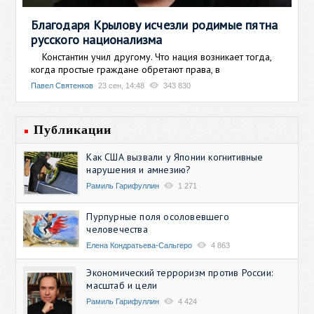
Благодаря Крылову исчезли родимые пятна
русского национализма
Константин учил другому. Что нация возникает тогда,
когда простые граждане обретают права, в
Павел Святенков
23 сен, 14:48
343 830
Публикации
Как США вызвали у Японии когнитивные
нарушения и амнезию?
Рамиль Гарифуллин
1 271
Пурпурные поля осоловевшего
человечества
Елена Кондратьева-Сальгеро
4 863
Экономический терроризм против России:
масштаб и цели
Рамиль Гарифуллин
4 424