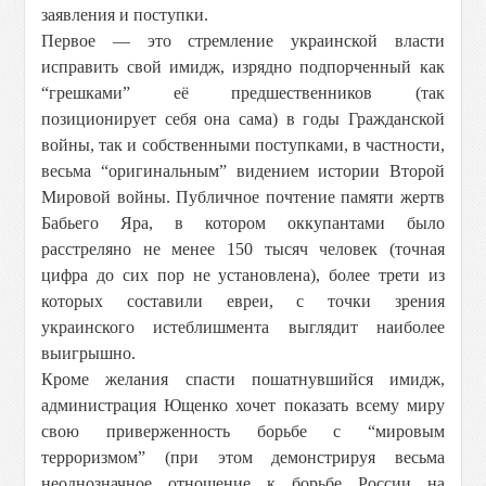
заявления и поступки.
Первое — это стремление украинской власти
исправить свой имидж, изрядно подпорченный как
“грешками” её предшественников (так
позиционирует себя она сама) в годы Гражданской
войны, так и собственными поступками, в частности,
весьма “оригинальным” видением истории Второй
Мировой войны. Публичное почтение памяти жертв
Бабьего Яра, в котором оккупантами было
расстреляно не менее 150 тысяч человек (точная
цифра до сих пор не установлена), более трети из
которых составили евреи, с точки зрения
украинского истеблишмента выглядит наиболее
выигрышно.
Кроме желания спасти пошатнувшийся имидж,
администрация Ющенко хочет показать всему миру
свою приверженность борьбе с “мировым
терроризмом” (при этом демонстрируя весьма
неоднозначное отношение к борьбе России на