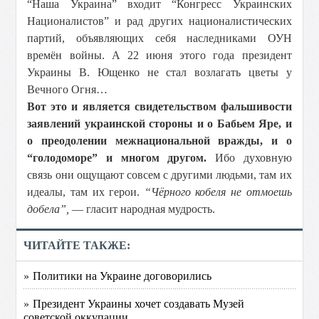
“Наша Украина” входит “Конгресс Украинских
Националистов” и рад других националистических
партий, объявляющих себя наследниками ОУН
времён войны. А 22 июня этого года президент
Украины В. Ющенко не стал возлагать цветы у
Вечного Огня…
Вот это и является свидетельством фальшивости
заявлений украинской стороны и о Бабьем Яре, и
о преодолении межнациональной вражды, и о
“голодоморе” и многом другом.
Ибо духовную
связь они ощущают совсем с другими людьми, там их
идеалы, там их герои.
“Чёрного кобеля не отмоешь
добела”,
— гласит народная мудрость.
ЧИТАЙТЕ ТАКЖЕ:
» Политики на Украине договорились
» Президент Украины хочет создавать Музей
советской оккупации