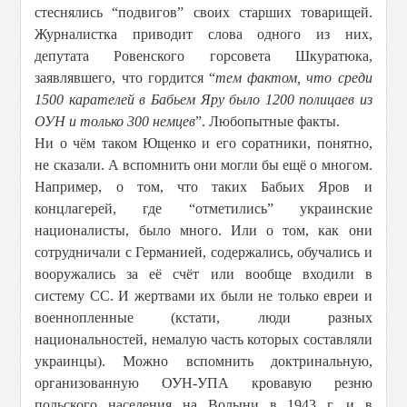
стеснялись “подвигов” своих старших товарищей.
Журналистка приводит слова одного из них,
депутата Ровенского горсовета Шкуратюка,
заявлявшего, что гордится “
тем фактом, что среди
1500 карателей в Бабьем Яру было 1200 полицаев из
ОУН и только 300 немцев
”. Любопытные факты.
Ни о чём таком Ющенко и его соратники, понятно,
не сказали. А вспомнить они могли бы ещё о многом.
Например, о том, что таких Бабьих Яров и
концлагерей, где “отметились” украинские
националисты, было много. Или о том, как они
сотрудничали с Германией, содержались, обучались и
вооружались за её счёт или вообще входили в
систему СС. И жертвами их были не только евреи и
военнопленные (кстати, люди разных
национальностей, немалую часть которых составляли
украинцы). Можно вспомнить доктринальную,
организованную ОУН-УПА кровавую резню
польского населения на Волыни в 1943 г. и в