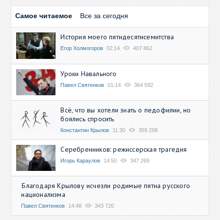
Самое читаемое
Все за сегодня
История моего пятидесятисемитства
Егор Холмогоров
02:14
407 862
Уроки Навального
Павел Святенков
01:14
364 592
Всё, что вы хотели знать о педофилии, но
боялись спросить
Константин Крылов
11:30
359 298
Серебренников: режиссерская трагедия
Игорь Караулов
14:50
347 269
Благодаря Крылову исчезли родимые пятна русского
национализма
Павел Святенков
14:48
343 720