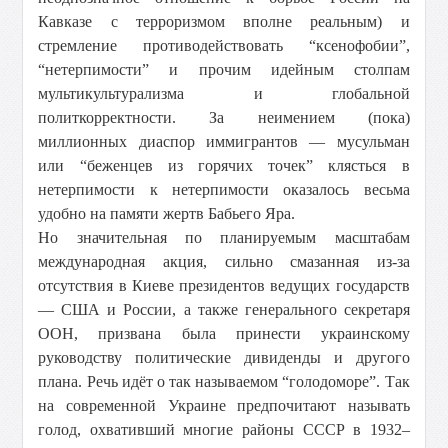
Кавказе с терроризмом вполне реальным) и
стремление противодействовать “ксенофобии”,
“нетерпимости” и прочим идейным столпам
мультикультурализма и глобальной
политкорректности. За неимением (пока)
миллионных диаспор иммигрантов — мусульман
или “беженцев из горячих точек” клясться в
нетерпимости к нетерпимости оказалось весьма
удобно на памяти жертв Бабьего Яра.
Но значительная по планируемым масштабам
международная акция, сильно смазанная из-за
отсутствия в Киеве президентов ведущих государств
— США и России, а также генерального секретаря
ООН, призвана была принести украинскому
руководству политические дивиденды и другого
плана. Речь идёт о так называемом “голодоморе”. Так
на современной Украине предпочитают называть
голод, охвативший многие районы СССР в 1932–