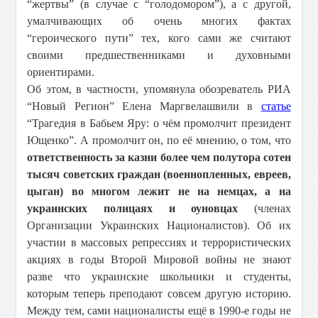
“жертвы” (в случае с “голодомором”), а с другой,
умалчивающих об очень многих фактах
“героического пути” тех, кого сами же считают
своими предшественниками и духовными
ориентирами.
Об этом, в частности, упомянула обозреватель РИА
“Новый Регион” Елена Маргвелашвили в
статье
“Трагедия в Бабьем Яру: о чём промолчит президент
Ющенко”. А промолчит он, по её мнению, о том, что
ответственность за казни более чем полутора сотен
тысяч советских граждан (военнопленных, евреев,
цыган) во многом лежит не на немцах, а на
украинских полицаях и оуновцах
(членах
Организации Украинских Националистов). Об их
участии в массовых репрессиях и террористических
акциях в годы Второй Мировой войны не знают
разве что украинские школьники и студенты,
которым теперь преподают совсем другую историю.
Между тем, сами националисты ещё в 1990-е годы не