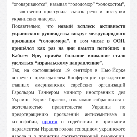
“оговариваются”, называя “голодомор” “холокостом”,
— явственно проступала сквозь речи и поступки
украинских лидеров.
Показательно, что
новый всплеск активности
украинского руководства вокруг международного
признания “голодомора”, в том числе в ООН,
пришёлся как раз на дни памяти погибших в
Бабьем Яре, причём большое внимание стало
уделяться “израильскому направлению”.
Так, на состоявшейся 19 сентября в Нью-Йорке
встрече с председателем Конференции президентов
главных американских еврейских организаций
Гарольдом Таннером министр иностранных дел
Украины Борис Тарасюк, ознакомив собравшихся с
деятельностью правительства Украины по
предотвращению проявлений антисемитизма и
ксенофобии,
просил
о содействии в признании
парламентом Израиля голода геноцидом украинского
народа и о принятии соответствующей резолюции.