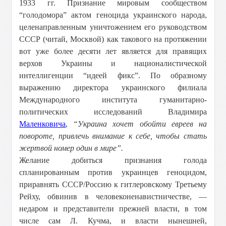
1933 гг. Признание мировым сообществом
“голодомора” актом геноцида украинского народа,
целенаправленным уничтожением его руководством
СССР (читай, Москвой) как такового на протяжении
вот уже более десяти лет является для правящих
верхов Украины и националистической
интеллигенции “идеей фикс”. По образному
выражению директора украинского филиала
Международного института гуманитарно-
политических исследований Владимира
Маленковича
,
“Украина хочет обойти евреев на
повороте, привлечь внимание к себе, чтобы стать
жертвой номер один в мире”.
Желание добиться признания голода
спланированным против украинцев геноцидом,
приравнять СССР/Россию к гитлеровскому Третьему
Рейху, обвинив в человеконенавистничестве, —
недаром и представители прежней власти, в том
числе сам Л. Кучма, и власти нынешней,