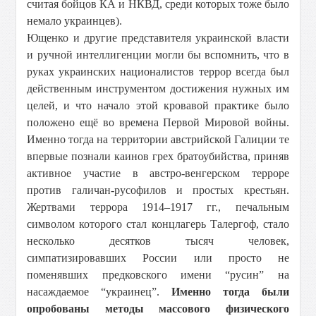
считая бойцов КА и НКВД, среди которых тоже было
немало украинцев).
Ющенко и другие представителя украинской власти
и ручной интеллигенции могли бы вспомнить, что в
руках украинских националистов террор всегда был
действенным инструментом достижения нужных им
целей, и что начало этой кровавой практике было
положено ещё во времена Первой Мировой войны.
Именно тогда на территории австрийской Галиции те
впервые познали каинов грех братоубийства, приняв
активное участие в австро-венгерском терроре
против галичан-русофилов и простых крестьян.
Жертвами террора 1914–1917 гг., печальным
символом которого стал концлагерь Талергоф, стало
несколько десятков тысяч человек,
симпатизировавших России или просто не
поменявших предковского имени “русин” на
насаждаемое “украинец”.
Именно тогда были
опробованы методы массового физического