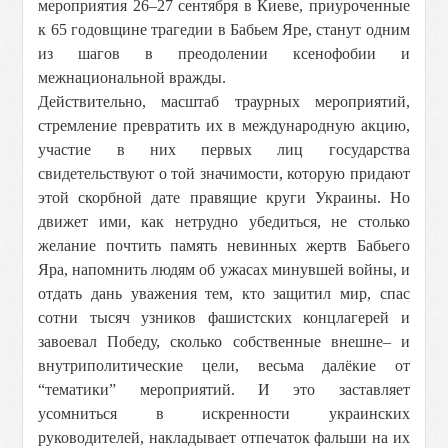
мероприятия 26–27 сентября в Киеве, приуроченные
к 65 годовщине трагедии в Бабьем Яре, станут одним
из шагов в преодолении ксенофобии и
межнациональной вражды.
Действительно, масштаб траурных мероприятий,
стремление превратить их в международную акцию,
участие в них первых лиц государства
свидетельствуют о той значимости, которую придают
этой скорбной дате правящие круги Украины. Но
движет ими, как нетрудно убедиться, не столько
желание почтить память невинных жертв Бабьего
Яра, напомнить людям об ужасах минувшей войны, и
отдать дань уважения тем, кто защитил мир, спас
сотни тысяч узников фашистских концлагерей и
завоевал Победу, сколько собственные внешне– и
внутриполитические цели, весьма далёкие от
“тематики” мероприятий. И это заставляет
усомниться в искренности украинских
руководителей, накладывает отпечаток фальши на их