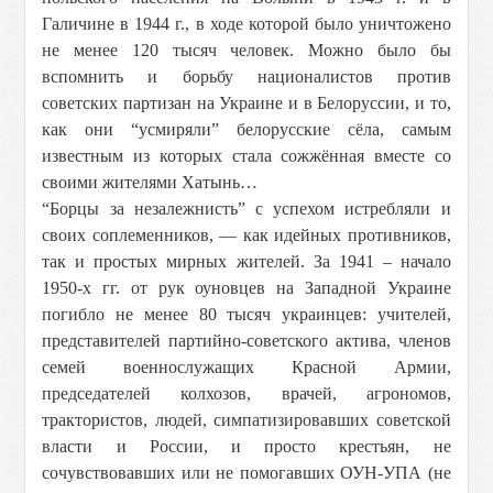
Галичине в 1944 г., в ходе которой было уничтожено
не менее 120 тысяч человек. Можно было бы
вспомнить и борьбу националистов против
советских партизан на Украине и в Белоруссии, и то,
как они “усмиряли” белорусские сёла, самым
известным из которых стала сожжённая вместе со
своими жителями Хатынь…
“Борцы за незалежнисть” с успехом истребляли и
своих соплеменников, — как идейных противников,
так и простых мирных жителей. За 1941 – начало
1950-х гг. от рук оуновцев на Западной Украине
погибло не менее 80 тысяч украинцев: учителей,
представителей партийно-советского актива, членов
семей военнослужащих Красной Армии,
председателей колхозов, врачей, агрономов,
трактористов, людей, симпатизировавших советской
власти и России, и просто крестьян, не
сочувствовавших или не помогавших ОУН-УПА (не