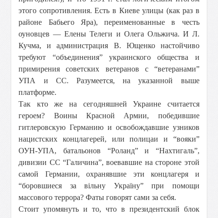
этого сопротивления. Есть в Киеве улицы (как раз в
районе Бабьего Яра), переименованные в честь
оуновцев — Елены Телеги и Олега Ольжича. И Л.
Кучма, и администрация В. Ющенко настойчиво
требуют “объединения” украинского общества и
примирения советских ветеранов с “ветеранами”
УПА и СС. Разумеется, на указанной выше
платформе.
Так кто же на сегодняшней Украине считается
героем? Воины Красной Армии, победившие
гитлеровскую Германию и освобождавшие узников
нацистских концлагерей, или полицаи и “вояки”
ОУН-УПА, батальонов “Роланд” и “Нахтигаль”,
дивизии СС “Галичина”, воевавшие на стороне этой
самой Германии, охранявшие эти концлагеря и
“боровшиеся за вiльну Україну” при помощи
массового террора? Фаты говорят сами за себя.
Стоит упомянуть и то, что в президентский блок