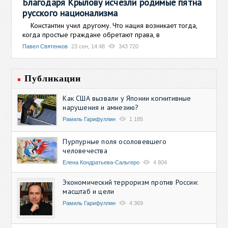
Благодаря Крылову исчезли родимые пятна
русского национализма
Константин учил другому. Что нация возникает тогда,
когда простые граждане обретают права, в
Павел Святенков
23 сен, 14:48
343 720
Публикации
Как США вызвали у Японии когнитивные
нарушения и амнезию?
Рамиль Гарифуллин
1 185
Пурпурные поля осоловевшего
человечества
Елена Кондратьева-Сальгеро
4 804
Экономический терроризм против России:
масштаб и цели
Рамиль Гарифуллин
4 369