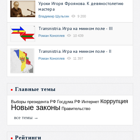
Уроки Игоря Фроянова. К девяностолетию
мастера
Владимир Шульгин
9 200
Transnistria. Игра на минном поле - III
Роман Коноплев
10 439
Transnistria. Игра на минном поле - II
Роман Коноплев
11 397
Главные темы
Коррупция
Выборы президента РФ
Госдума РФ
Интернет
Новые законы
Правительство
все темы →
Рейтинги