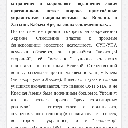
устранения и морального подавления своих
противников, позже широко применённые
украинскими националистами на Волыни, в
Хатыни, Бабьем Яре, на своих соплеменниках…
Но об этом не принято говорить на современной
Украине. Отношение властей к проблеме
бандеровщины известно: деятельность ОУН-УПА
всячески обеляется, она признаётся “воюющей
стороной”, её “ветеранов” упорно стараются
приравнять к ветеранам Великой Отечественной
войны, разрешают пройти маршем по улицам Киева
(не говоря уже о Львове). В школах и вузах в головы
учащихся вколачивается, что именно ОУН-УПА, а не
Красная Армия была подлинным борцом за Украину;
что она воевала против “двух тоталитарных
режимов” — гитлеровского и сталинского,
осуществлявших геноцид (в первом случае – евреев,
во втором – украинцев, вот и “голодомор”
пригодился!); и что 1991 г. стал логическим итогом