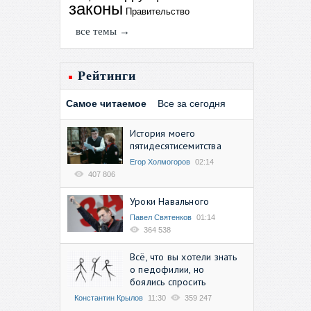
законы
Правительство
все темы →
Рейтинги
Самое читаемое
Все за сегодня
История моего
пятидесятисемитства
Егор Холмогоров
02:14
407 806
Уроки Навального
Павел Святенков
01:14
364 538
Всё, что вы хотели знать
о педофилии, но
боялись спросить
Константин Крылов
11:30
359 247