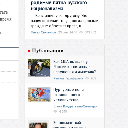
родимые пятна русского
м
национализма
тате
Константин учил другому. Что
 время
нация возникает тогда, когда простые
граждане обретают права, в
х
Павел Святенков
23 сен, 14:48
343 432
Публикации
Как США вызвали у
Японии когнитивные
нарушения и амнезию?
Рамиль Гарифуллин
935
Пурпурные поля
осоловевшего
человечества
Елена Кондратьева-Сальгеро
4 640
Экономический
терроризм против