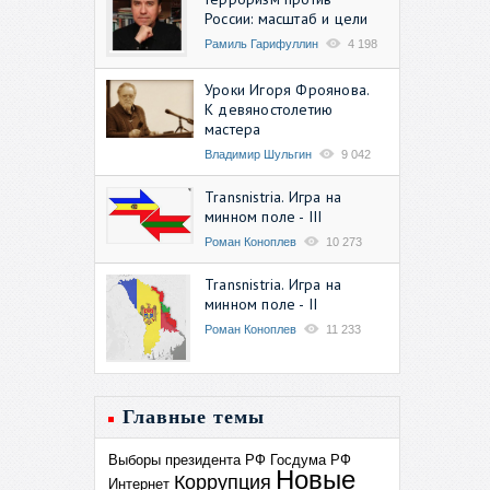
России: масштаб и цели
Рамиль Гарифуллин
4 198
Уроки Игоря Фроянова.
К девяностолетию
мастера
Владимир Шульгин
9 042
Transnistria. Игра на
минном поле - III
Роман Коноплев
10 273
Transnistria. Игра на
минном поле - II
Роман Коноплев
11 233
Главные темы
Выборы президента РФ
Госдума РФ
Новые
Коррупция
Интернет