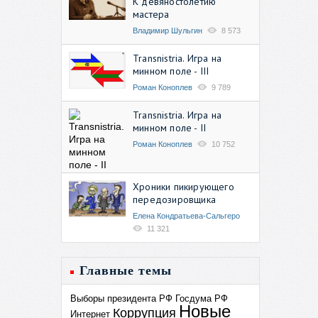
К девяностолетию
мастера
Владимир Шульгин
8 573
Transnistria. Игра на
минном поле - III
Роман Коноплев
9 789
Transnistria. Игра на
минном поле - II
Роман Коноплев
10 752
Хроники пикирующего
передозировщика
Елена Кондратьева-Сальгеро
11 321
Главные темы
Выборы президента РФ
Госдума РФ
Новые
Коррупция
Интернет