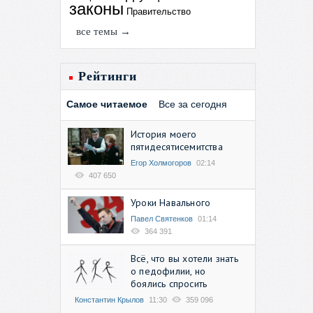
законы
Правительство
все темы →
Рейтинги
Самое читаемое
Все за сегодня
История моего
пятидесятисемитства
Егор Холмогоров
02:14
407 650
Уроки Навального
Павел Святенков
01:14
364 391
Всё, что вы хотели знать
о педофилии, но
боялись спросить
Константин Крылов
11:30
359 096