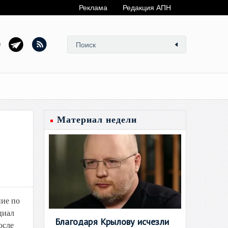
Реклама
Редакция АПН
Материал недели
ние по
циал
Благодаря Крылову исчезли
осле