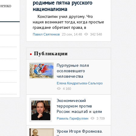
родимые пятна русского
иенко
национализма
Константин учил другому. Что
нация возникает тогда, когда простые
граждане обретают права, в
Павел Святенков
23 сен, 14:48
342 548
Публикации
Пурпурные поля
осоловевшего
человечества
Елена Кондратьева-Сальгеро
4 160
Экономический
терроризм против
России: масштаб и цели
Рамиль Гарифуллин
3 709
Уроки Игоря Фроянова.