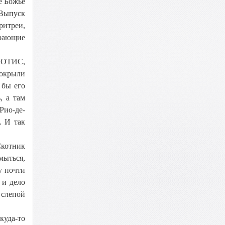
е Божье
 Выпуск
ритреи,
ирающие
ы ОТИС,
покрыли
 бы его
, а там
Рио-де-
. И так
Скотник
ыться,
у почти
 и дело
 слепой
куда-то