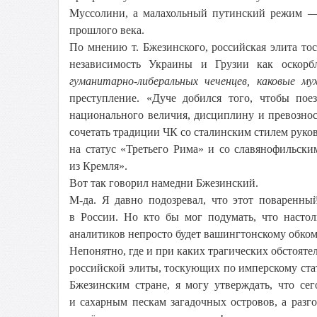
Муссолини, а малахольный путинский режим — 
прошлого века.
По мнению т. Бжезинского, российская элита то
независимость Украины и Грузии как оскорбл
гуманитарно-либеральных чеченцев, каковые 
преступление. «Дуче добился того, чтобы по
национального величия, дисциплину и превозно
сочетать традиции ЧК со сталинским стилем руков
на статус «Третьего Рима» и со славянофильск
из Кремля».
Вот так говорил намедни Бжезинский.
М-да. Я давно подозревал, что этот поваренны
в России. Но кто бы мог подумать, что насто
аналитиков непросто будет вашингтонскому обком
Непонятно, где и при каких трагических обстоят
российской элиты, тоскующих по имперскому ста
Бжезинским стране, я могу утверждать, что се
и сахарным пескам загадочных островов, а раз