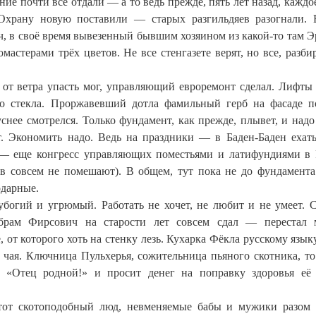
ние почти все отдали — а то ведь прежде, пять лет назад, каждо
 Охрану новую поставили — старых разгильдяев разогнали.
, в своё время вывезенный бывшим хозяином из какой-то там Э
астерами трёх цветов. Не все стенгазете верят, но все, разб
д от ветра упасть мог, управляющий евроремонт сделал. Лифт
го стекла. Проржавевший дотла фамильный герб на фасаде 
нее смотрелся. Только фундамент, как прежде, плывет, и надо
т. Экономить надо. Ведь на праздники — в Баден-Баден ехать
— еще конгресс управляющих поместьями и латифундиями в 
в совсем не помешают). В общем, тут пока не до фундамента
одарные.
 убогий и угрюмый. Работать не хочет, не любит и не умеет. 
рам Фирсович на старости лет совсем сдал — перестал м
, от которого хоть на стенку лезь. Кухарка Фёкла русскому язык
 чая. Ключница Пульхерья, сожительница пьяного скотника, то
 «Отец родной!» и просит денег на поправку здоровья её
 этот скотоподобный люд, невменяемые бабы и мужики разом 