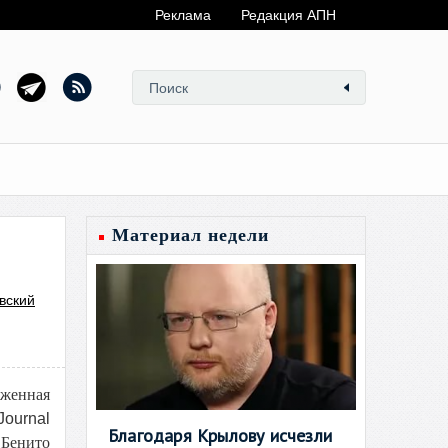
Реклама
Редакция АПН
Материал недели
вский
иженная
Journal
Благодаря Крылову исчезли
 Бенито