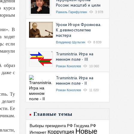
уждения
России: масштаб и цели
о курса
Рамиль Гарифуллин
3 978
аморным
Уроки Игоря Фроянова.
ини». В
К девяностолетию
мастера
а ходят
Владимир Шульгин
8 839
ь: если
бманули
Transnistria. Игра на
минном поле - III
А образ
Роман Коноплев
10 060
 даже с
Transnistria. Игра на
минном поле - II
Роман Коноплев
11 020
сть
. Ту
 делает
сти. Ее
Главные темы
вчикам.
Выборы президента РФ
Госдума РФ
Новые
власти,
Коррупция
Интернет