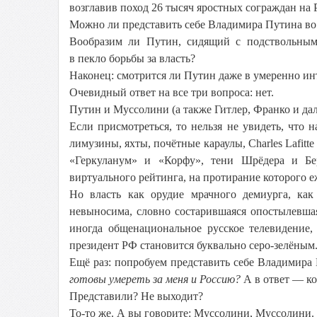
возглавив поход 26 тысяч яростных сограждан на 
Можно ли представить себе Владимира Путина во
Вообразим ли Путин, сидящий с подствольны
в пекло борьбы за власть?
Наконец: смотрится ли Путин даже в умеренно и
Очевидный ответ на все три вопроса: нет.
Путин и Муссолини (а также Гитлер, Франко и да
Если присмотреться, то нельзя не увидеть, что 
лимузины, яхты, почётные караулы, Charles Lafitt
«Геркуланум» и «Корфу», тени Шрёдера и Бер
виртуального рейтинга, на протирание которого 
Но власть как орудие мрачного демиурга, ка
невыносима, словно состарившаяся опостылевша
иногда общенациональное русское телевидение,
президент РФ становится буквально серо-зелёным
Ещё раз: попробуем представить себе Владимира
готовы умереть за меня и Россию?
А в ответ — к
Представили? Не выходит?
То-то же. А вы говорите: Муссолини, Муссолини.