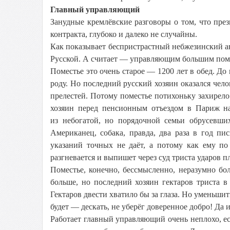
Главный управляющий
Занудные кремлёвские разговоры о том, что пр
контракта, глубоко и далеко не случайны.
Как показывает беспристрастный небжезинский ан
Русской. А считает — управляющим большим пом
Поместье это очень старое — 1200 лет в обед. Д
роду. Но последний русский хозяин оказался че
прелестей. Потому поместье потихоньку захирел
хозяин перед пенсионным отъездом в Париж нав
из небогатой, но порядочной семьи обрусевш
Американец, собака, правда, два раза в год пи
указаний точных не даёт, а потому как ему п
разгневается и выпишет через суд триста ударов п
Поместье, конечно, бессмысленно, неразумно бол
больше, но последний хозяин гектаров триста в
Гектаров двести хватило бы за глаза. Но уменьши
будет — дескать, не уберёг доверенное добро! Д
Работает главный управляющий очень неплохо, е