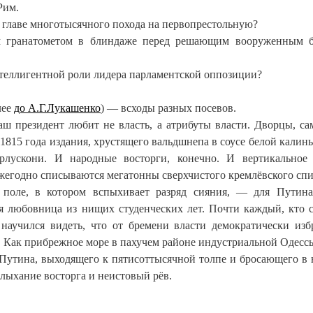
Рим.
 главе многотысячного похода на первопрестольную?
м гранатометом в блиндаже перед решающим вооруженным б
нтеллигентной роли лидера парламентской оппозиции?
лее
до А.Г.Лукашенко
) — всходы разных посевов.
наш президент любит не власть, а атрибуты власти. Дворцы, са
e 1815 года издания, хрустящего вальдшнепа в соусе белой калины
лускони. И народные восторги, конечно. И вертикальное
ежегодно списываются мегатонны сверхчистого кремлёвского спи
к поле, в котором вспыхивает разряд сияния, — для Путин
я любовница из нищих студенческих лет. Почти каждый, кто 
 научился видеть, что от бремени власти демократически из
. Как прибрежное море в пахучем районе индустриальной Одесс
 Путина, выходящего к пятисоттысячной толпе и бросающего в 
олыхание восторга и неистовый рёв.