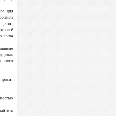
ого дня
любимой
 грезит
ого всё
о врача
рашные
одарных
лавного
 просит
жностью
найтить