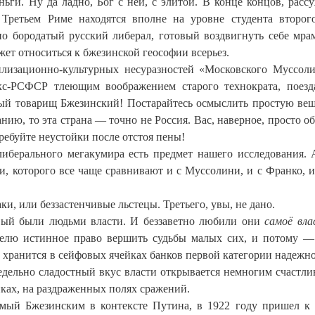
ьги. Ну да ладно, Бог с ней, с элитой. В конце концов, расс
 Третьем Риме находятся вполне на уровне студента второг
но бородатый русский либерал, готовый воздвигнуть себе мр
ет относиться к бжезинской геософии всерьез.
лизационно-культурных несуразностей «Московского Муссол
экс-РСФСР тлеющим воображением старого технократа, поезд
ый товарищ Бжезинский! Постарайтесь осмыслить простую вещ
санию, то эта страна — точно не Россия. Вас, наверное, просто о
ребуйте неустойки после отстоя пены!
либерального мегакумира есть предмет нашего исследования. 
, которого все чаще сравнивают и с Муссолини, и с Франко, и
, или беззастенчивые льстецы. Третьего, увы, не дано.
вый были людьми власти. И беззаветно любили они
самоё вла
телю истинное право вершить судьбы малых сих, и потому —
 хранится в сейфовых ячейках банков первой категории надежно
редельно сладостный вкус власти открывается немногим счастли
нках, на раздраженных полях сражений.
мый Бжезинским в контексте Путина, в 1922 году пришел к 