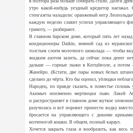
в полтора раза больше собирать стали. Долги древ
утро какой-нибудь уездный кредитор наезжал.
стенгазеты наладили: оранжевый негр Леопольдыч
каждую неделю славит успехи управляющего флом
грамоту, — разбирают.
В главном барском доме, который пять лет наза
кондиционеры Daikin, зимний сад из муранско
толстым слоем молочного шоколада — чтобы вкус
жидким азотом залить, да сейчас пока денег не
дальше — горные лыжи в Китцбюэле, а потом 
Жанейро. (Кстати, две пары новых белых штано
сделано до чёрта. Кто бы оценил, ублюдки неблаг
Народец, по правде сказать, в поместье сплошь
Акимыч неизменно мертвецки пьян. Лакей Аб
и распространяет в главном доме жуткое зловоние
разучилась и всё норовит принести водку вместо
бросается на управляющего с дикими криками
колченогой кошки. В общем, полный караул.
Хочется закрыть глаза и вообразить, как весь