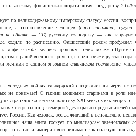
итальянскому фашистско-корпоративному государству 20х-30
скует по великодержавному имперскому статусу России, воспр
ение, а сопротивление чеченцев (
надо понимать, сугубо 
мухи не обидят — СБ
) русскому господству — как террорист
езда ходили по расписанию. Фашистский режим пробуждал 
сил мифы о якобы великом прошлом. Точно так же и Путин ст
одства страной военного времени, с претензиями русского прав
ими мечтами о едином огромном славянском государстве, упра
й в холодных войнах гарвардский специалист ни черта не п
лько не понимает! С такими мощными стариками в роли иде
у выстраивать восточную политику XXI века, ох как непросто.
ельствах встречал отец всемирной демократии представителей н
тусу России. Как человек, всегда живущий в неподдельно нена
годняшняя наша элита тоскует по миллиардам зеленоглазых д
говоры о нации и империи воспринимает как опасную попытку