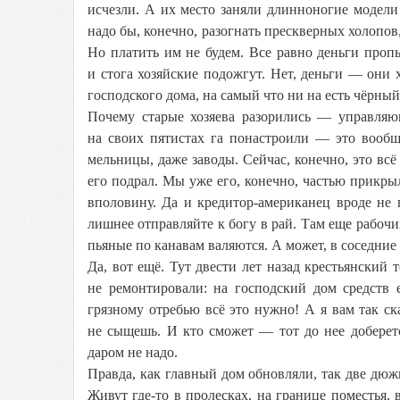
исчезли. А их место заняли длинноногие модел
надо бы, конечно, разогнать прескверных холопов,
Но платить им не будем. Все равно деньги пропь
и стога хозяйские подожгут. Нет, деньги — они
господского дома, на самый что ни на есть чёрный
Почему старые хозяева разорились — управляю
на своих пятистах га понастроили — это вообще
мельницы, даже заводы. Сейчас, конечно, это всё
его подрал. Мы уже его, конечно, частью прикры
вполовину. Да и кредитор-американец вроде не 
лишнее отправляйте к богу в рай. Там еще рабочи
пьяные по канавам валяются. А может, в соседние 
Да, вот ещё. Тут двести лет назад крестьянский 
не ремонтировали: на господский дом средств 
грязному отребью всё это нужно! А я вам так ск
не сыщешь. И кто сможет — тот до нее добере
даром не надо.
Правда, как главный дом обновляли, так две дюжи
Живут где-то в пролесках, на границе поместья,