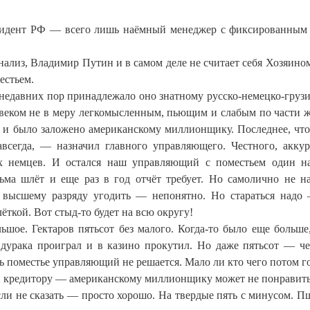
езидент РФ — всего лишь наёмный менеджер с фиксированным
ализ, Владимир Путин и в самом деле не считает себя Хозяино
естьем.
о недавних пор принадлежало оно знатному русско-немецко-груз
ловеком не в меру легкомысленным, пьющим и слабым по части 
о и было заложено американскому миллионщику. Последнее, что
сегда, — назначил главного управляющего. Честного, аккур
их немцев. И остался наш управляющий с поместьем один н
сьма шлёт и еще раз в год отчёт требует. Но самолично не на
о высшему разряду угодить — непонятно. Но стараться надо
лёткой. Вот стыд-то будет на всю округу!
ьшое. Гектаров пятьсот без малого. Когда-то было еще больше
 дурака проиграл и в казино прокутил. Но даже пятьсот — че
ть поместье управляющий не решается. Мало ли кто чего потом г
а и кредитору — американскому миллионщику может не понравить
сли не сказать — просто хорошо. На твердые пять с минусом. 