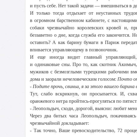
и пусть себе. Нет такой задачи — вмешиваться в д
И только тогда отдыхает от неустанных трудо
в огромном барственном кабинете, с настоящи
собаки чрезвычайно королевских кровей и, пр
беззаветно о дне, когда служба его закончится. Н
оставить? А как барину бумаги в Париж передат
впивается управляющему в позвоночник.
И еще иногда видит главный управляющий,
и одинаковые сны. Про то, как скотник Акимыч,
мужиков с безмозглыми турецкими рабочими вме
дома и заорали нечеловеческим голосом:
Почто от
- Подите прочь, свиньи, я за этого вашего барина
Тут, слабо вскрикнув, он просыпается. И, схв
оранжевого негра пройтись-прогуляться по пятист
- Леопольдыч, сходи, дорогой, выясни: любит мен
Через два битых часа Леопольдыч, покачиваясь
чрезвычайной докладывает:
- Так точно, Ваше превосходительство, 72 про