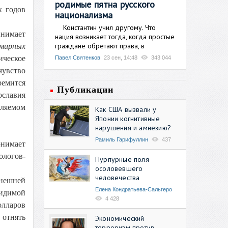
родимые пятна русского
х годов
национализма
Константин учил другому. Что
инимает
нация возникает тогда, когда простые
граждане обретают права, в
мирных
ическое
Павел Святенков
23 сен, 14:48
343 044
чувство
ремится
Публикации
ославия
вляемом
Как США вызвали у
Японии когнитивные
нарушения и амнезию?
Рамиль Гарифуллин
437
онимает
ологов-
Пурпурные поля
осоловевшего
человечества
ынешней
Елена Кондратьева-Сальгеро
видимой
4 428
олларов
 отнять
Экономический
терроризм против