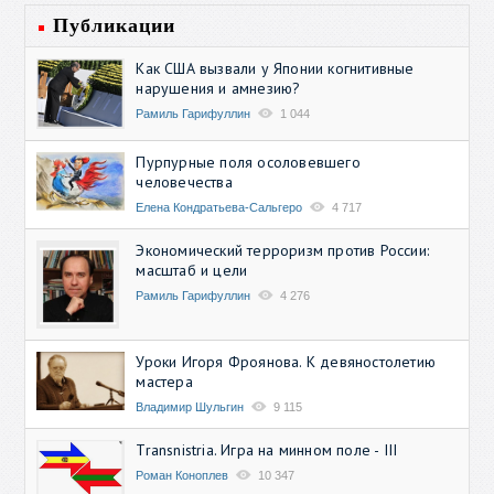
Публикации
Как США вызвали у Японии когнитивные
нарушения и амнезию?
Рамиль Гарифуллин
1 044
Пурпурные поля осоловевшего
человечества
Елена Кондратьева-Сальгеро
4 717
Экономический терроризм против России:
масштаб и цели
Рамиль Гарифуллин
4 276
Уроки Игоря Фроянова. К девяностолетию
мастера
Владимир Шульгин
9 115
Transnistria. Игра на минном поле - III
Роман Коноплев
10 347