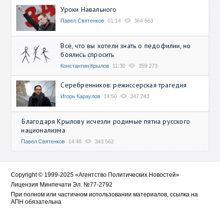
Уроки Навального
Павел Святенков
01:14
364 563
Всё, что вы хотели знать о педофилии, но
боялись спросить
Константин Крылов
11:30
359 273
Серебренников: режиссерская трагедия
Игорь Караулов
14:50
347 243
Благодаря Крылову исчезли родимые пятна русского
национализма
Павел Святенков
14:48
343 562
Copyright © 1999-2025 «Агентство Политических Новостей»
Лицензия Минпечати Эл. №77-2792
При полном или частичном использовании материалов, ссылка на
АПН обязательна