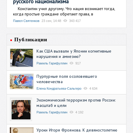
русского национализма
Константин учил другому. Что нация возникает тогда,
когда простые граждане обретают права, в
Павел Святенков
23 сен, 14:48
343 417
Публикации
Как США вызвали у Японии когнитивные
нарушения и амнезию?
Рамиль Гарифуллин
917
Пурпурные поля осоловевшего
человечества
Елена Кондратьева-Сальгеро
4 634
Экономический терроризм против России:
масштаб и цели
Рамиль Гарифуллин
4 192
Уроки Игоря Фроянова. К девяностолетию