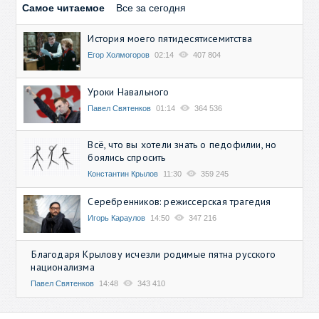
Самое читаемое
Все за сегодня
История моего пятидесятисемитства
Егор Холмогоров
02:14
407 804
Уроки Навального
Павел Святенков
01:14
364 536
Всё, что вы хотели знать о педофилии, но
боялись спросить
Константин Крылов
11:30
359 245
Серебренников: режиссерская трагедия
Игорь Караулов
14:50
347 216
Благодаря Крылову исчезли родимые пятна русского
национализма
Павел Святенков
14:48
343 410