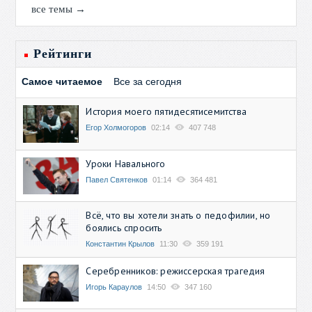
все темы →
Рейтинги
Самое читаемое
Все за сегодня
История моего пятидесятисемитства
Егор Холмогоров
02:14
407 748
Уроки Навального
Павел Святенков
01:14
364 481
Всё, что вы хотели знать о педофилии, но
боялись спросить
Константин Крылов
11:30
359 191
Серебренников: режиссерская трагедия
Игорь Караулов
14:50
347 160