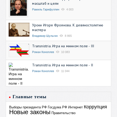
масштаб и цели
Рамиль Гарифуллин
4 003
Уроки Игоря Фроянова. К девяностолетию
мастера
Владимир Шульгин
8 865
Transnistria. Игра на минном поле - III
Роман Коноплев
10 083
Transnistria. Игра на минном поле - II
Роман Коноплев
11 044
Главные темы
Коррупция
Выборы президента РФ
Госдума РФ
Интернет
Новые законы
Правительство