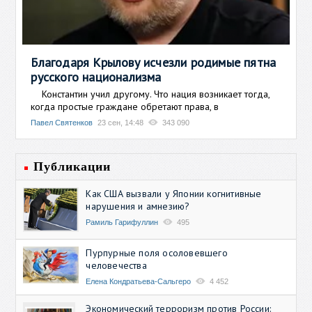
Благодаря Крылову исчезли родимые пятна
русского национализма
Константин учил другому. Что нация возникает тогда,
когда простые граждане обретают права, в
Павел Святенков
23 сен, 14:48
343 090
Публикации
Как США вызвали у Японии когнитивные
нарушения и амнезию?
Рамиль Гарифуллин
495
Пурпурные поля осоловевшего
человечества
Елена Кондратьева-Сальгеро
4 452
Экономический терроризм против России: