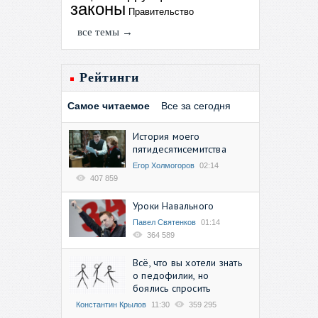
законы
Правительство
все темы →
Рейтинги
Самое читаемое
Все за сегодня
История моего
пятидесятисемитства
Егор Холмогоров
02:14
407 859
Уроки Навального
Павел Святенков
01:14
364 589
Всё, что вы хотели знать
о педофилии, но
боялись спросить
Константин Крылов
11:30
359 295