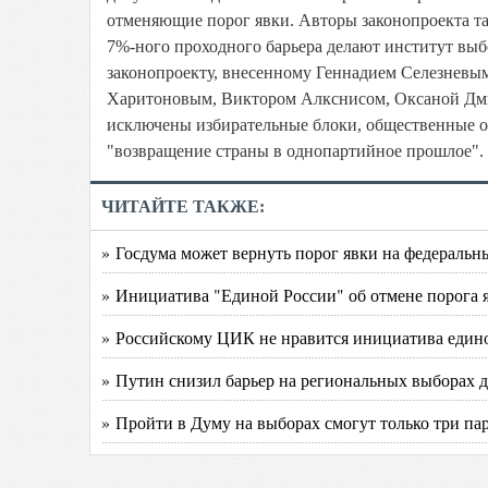
отменяющие порог явки. Авторы законопроекта та
7%-ного проходного барьера делают институт выб
законопроекту, внесенному Геннадием Селезневы
Харитоновым, Виктором Алкснисом, Оксаной Дмит
исключены избирательные блоки, общественные ор
"возвращение страны в однопартийное прошлое".
ЧИТАЙТЕ ТАКЖЕ:
» Госдума может вернуть порог явки на федераль
» Инициатива "Единой России" об отмене порога 
» Российскому ЦИК не нравится инициатива един
» Путин снизил барьер на региональных выборах 
» Пройти в Думу на выборах смогут только три па