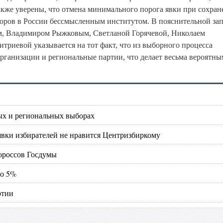
кже уверены, что отмена минимального порога явки при сохра
оров в России бессмысленным институтом. В пояснительной зап
м, Владимиром Рыжковым, Светланой Горячевой, Николаем
риевой указывается на тот факт, что из выборного процесса
ганизации и региональные партии, что делает весьма вероятны
ных и региональных выборах
явки избирателей не нравится Центризбиркому
ороссов Госдумы
до 5%
ртии