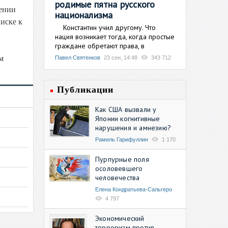
родимые пятна русского
нении
национализма
иске к
Константин учил другому. Что
нация возникает тогда, когда простые
граждане обретают права, в
м
Павел Святенков
23 сен, 14:48
343 712
Публикации
Как США вызвали у
Японии когнитивные
нарушения и амнезию?
Рамиль Гарифуллин
1 170
Пурпурные поля
осоловевшего
человечества
Елена Кондратьева-Сальгеро
4 797
Экономический
терроризм против