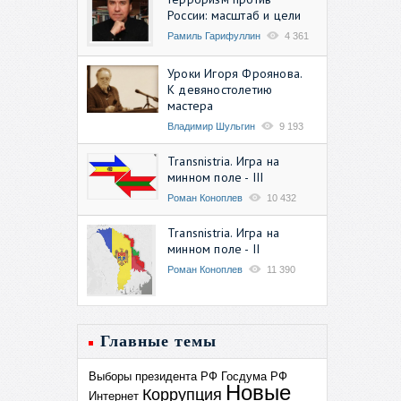
России: масштаб и цели
Рамиль Гарифуллин
4 361
Уроки Игоря Фроянова.
К девяностолетию
мастера
Владимир Шульгин
9 193
Transnistria. Игра на
минном поле - III
Роман Коноплев
10 432
Transnistria. Игра на
минном поле - II
Роман Коноплев
11 390
Главные темы
Выборы президента РФ
Госдума РФ
Новые
Коррупция
Интернет