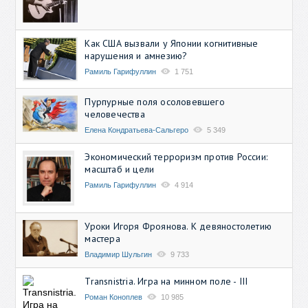
Как США вызвали у Японии когнитивные
нарушения и амнезию?
Рамиль Гарифуллин
1 751
Пурпурные поля осоловевшего
человечества
Елена Кондратьева-Сальгеро
5 349
Экономический терроризм против России:
масштаб и цели
Рамиль Гарифуллин
4 914
Уроки Игоря Фроянова. К девяностолетию
мастера
Владимир Шульгин
9 733
Transnistria. Игра на минном поле - III
Роман Коноплев
10 985