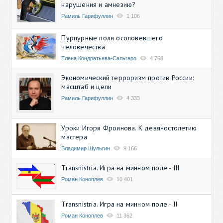
нарушения и амнезию?
Рамиль Гарифуллин
1 106
Пурпурные поля осоловевшего
человечества
Елена Кондратьева-Сальгеро
4 768
Экономический терроризм против России:
масштаб и цели
Рамиль Гарифуллин
4 333
Уроки Игоря Фроянова. К девяностолетию
мастера
Владимир Шульгин
9 166
Transnistria. Игра на минном поле - III
Роман Коноплев
10 401
Transnistria. Игра на минном поле - II
Роман Коноплев
11 362