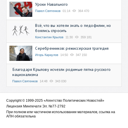
Уроки Навального
Павел Святенков
01:14
364 470
Всё, что вы хотели знать о педофилии, но
боялись спросить
Константин Крылов
11:30
359 181
Серебренников: режиссерская трагедия
Игорь Караулов
14:50
347 150
Благодаря Крылову исчезли родимые пятна русского
национализма
Павел Святенков
14:48
343 030
Copyright © 1999-2025 «Агентство Политических Новостей»
Лицензия Минпечати Эл. №77-2792
При полном или частичном использовании материалов, ссылка на
АПН обязательна