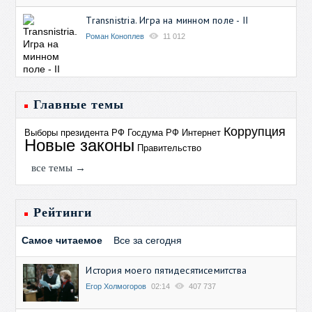
Transnistria. Игра на минном поле - II
Роман Коноплев
11 012
Главные темы
Коррупция
Выборы президента РФ
Госдума РФ
Интернет
Новые законы
Правительство
все темы →
Рейтинги
Самое читаемое
Все за сегодня
История моего пятидесятисемитства
Егор Холмогоров
02:14
407 737