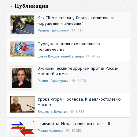
Публикации
Как США вызвали у Японии когнитивные
нарушения и амнезию?
Рамиль Гарифуллин
417
Пурпурные поля осоловевшего
человечества
Елена Кондратьева-Сальгеро
4 422
Экономический терроризм против России:
масштаб и цели
Рамиль Гарифуллин
3 973
Уроки Игоря Фроянова. К девяностолетию
мастера
Владимир Шульгин
8 832
Transnistria. Игра на минном поле - III
Роман Коноплев
10 052