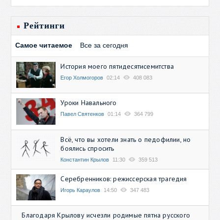
Рейтинги
Самое читаемое
Все за сегодня
История моего пятидесятисемитства
Егор Холмогоров
02:14
408 083
Уроки Навального
Павел Святенков
01:14
364 799
Всё, что вы хотели знать о педофилии, но
боялись спросить
Константин Крылов
11:30
359 513
Серебренников: режиссерская трагедия
Игорь Караулов
14:50
347 483
Благодаря Крылову исчезли родимые пятна русского