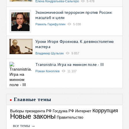
Елена Кондратьева-Сальгеро
5 478
Экономический терроризм против России:
масштаб и цели
Рамиль Гарифуллин
5 038
Уроки Игоря Фроянова. К девяностолетию
мастера
Владимир Шульгин
9 857
Transnistria. Игра на минном поле - III
Роман Коноплев
11 107
Главные темы
Коррупция
Выборы президента РФ
Госдума РФ
Интернет
Новые законы
Правительство
все темы →