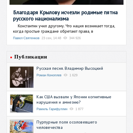
Благодаря Крылову исчезли родимые пятна
русского национализма
Константин учил другому. Что нация возникает тогда,
когда простые граждане обретают права, в
Павел Святенков
23 сен, 14:48
344 926
Публикации
Русская песня. Владимир Высоцкий
Роман Коноплев
1 629
Как США вызвали у Японии когнитивные
нарушения и амнезию?
Рамиль Гарифуллин
1 877
Пурпурные поля осоловевшего
человечества