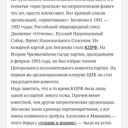
попытки «пристроиться» на патриотическом фланге
тех лет, просто впечатляют. Вот краткий список
организаций, «приютивших» Зюганова в 1991 —
1992 годах: Российский общенародный союз,
Движение «Отчизна», Русский Национальный
Собор, Фронт Национального Спасения. Но
козырной
картой для Зюганова стала
КПРФ
. На
Втором Чрезвычайном съезде партии, проходившем
в феврале 1993 года, он был избран членом
Центрального исполнительного комитета партии. На
первом же организационном пленуме ЦИК он стал
председателем комитета.
Надо заметить, что в то время КПРФ была лишь
одной из партий левого толка. Причем менее
известной, чем другие патриотические организации.
Зюганова знали единицы партаппаратчиков, а вот
имена пламенного трибуна Анпилова и Макашова —
этого борца с
»пэрами и мэрами»
— были на устах