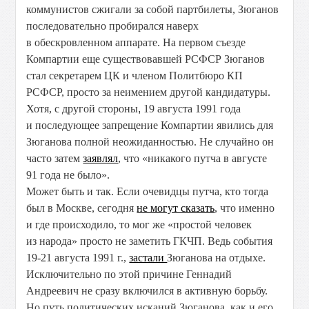
коммунистов сжигали за собой партбилеты, Зюганов
последовательно пробирался наверх
в обескровленном аппарате. На первом съезде
Компартии еще существовавшей РСФСР Зюганов
стал секретарем ЦК и членом Политбюро КП
РСФСР, просто за неимением другой кандидатуры.
Хотя, с другой стороны
,
19 августа 1991 года
и последующее запрещение Компартии явились для
Зюганова полной неожиданностью. Не случайно он
часто затем
заявлял
, что «никакого путча в августе
91 года не было».
Может быть и так. Если очевидцы путча, кто тогда
был в Москве, сегодня
не могут сказать
, что именно
и где происходило, то мог же «простой человек
из народа» просто не заметить ГКЧП. Ведь события
19-21 августа 1991 г.,
застали
Зюганова на отдыхе.
Исключительно по этой причине Геннадий
Андреевич не сразу включился в активную борьбу.
Но путь политических исканий Зюганова, как и его