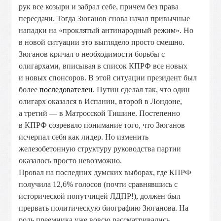
рук все козыри и забрал себе, причем без права
пересдачи. Тогда Зюганов снова начал привычные
нападки на «проклятый антинародный режим». Но
в новой ситуации это выглядело просто смешно.
Зюганов кричал о необходимости борьбы с
олигархами, вписывая в список КПРФ все новых
и новых спонсоров. В этой ситуации президент был
более
последователен
. Путин сделал так, что один
олигарх оказался в Испании, второй в Лондоне,
а третий — в Матросской Тишине. Постепенно
в КПРФ созревало понимание того, что Зюганов
исчерпал себя как лидер. Но изменить
железобетонную структуру руководства партии
оказалось просто невозможно.
Провал на последних думских выборах, где КПРФ
получила 12,6% голосов (почти сравнявшись с
исторической попутчицей ЛДПР!), должен был
прервать политическую биографию Зюганова. На
роль преемника уже вовсю рассматривались