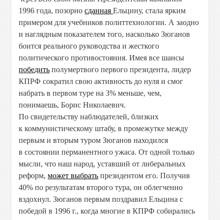
1996 года, позорно
сданная
Ельцину, стала ярким
примером для учебников политтехнологии. А заодно
и наглядным показателем того, насколько Зюганов
боится реального руководства и жесткого
политического противостояния. Имея все шансы
победить
полумертвого первого президента, лидер
КПРФ сократил свою активность до нуля и смог
набрать в первом туре на 3% меньше, чем,
понимаешь, Борис Николаевич.
По свидетельству наблюдателей, близких
к коммунистическому штабу, в промежутке между
первым и вторым туром Зюганов находился
в состоянии перманентного ужаса. От одной только
мысли, что наш народ, уставший от либеральных
реформ,
может выбрать
президентом его. Получив
40% по результатам второго тура, он облегченно
вздохнул. Зюганов первым поздравил Ельцина с
победой в 1996 г., когда многие в КПРФ собирались