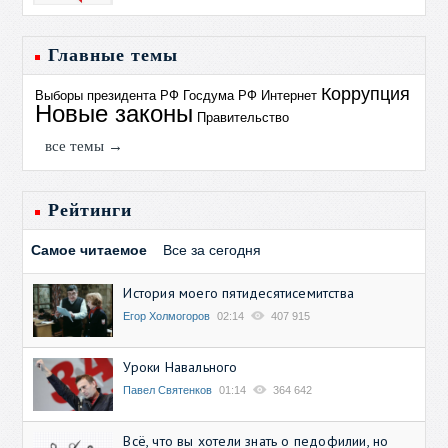
Главные темы
Коррупция
Выборы президента РФ
Госдума РФ
Интернет
Новые законы
Правительство
все темы →
Рейтинги
Самое читаемое
Все за сегодня
История моего пятидесятисемитства
Егор Холмогоров
02:14
407 915
Уроки Навального
Павел Святенков
01:14
364 642
Всё, что вы хотели знать о педофилии, но