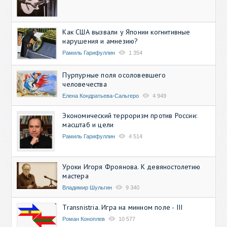
Как США вызвали у Японии когнитивные
нарушения и амнезию?
Рамиль Гарифуллин
1 354
Пурпурные поля осоловевшего
человечества
Елена Кондратьева-Сальгеро
4 949
Экономический терроризм против России:
масштаб и цели
Рамиль Гарифуллин
4 514
Уроки Игоря Фроянова. К девяностолетию
мастера
Владимир Шульгин
9 340
Transnistria. Игра на минном поле - III
Роман Коноплев
10 577