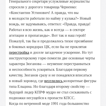
Генерального секретаря услужливые журналисты
спросили у дорогого товарища Черненко:
«Константин Устинович! А правда, что вы
в молодости работали по найму у кулака?» Новый
вождь, не задумываясь, ответил: «Правда, правда!
Работал я всю жизнь, как и всегда — в секторе
агитации и пропаганды». Вот так и наш герой!
Пожалуй, так бы и продолжалось тихое прозябание
в боковых коридорах ЦК, если бы не проклятая
перестройка
и доселе загадочное ускорение. Но тут
инструкторскому горю помогли две основные черты
характера Зюганова — неумение перестраиваться
и неспособность ускоряться. Благодаря первому
качеству, Зюганов сразу и не понадеялся вписаться
в новый хоровод, где
веселились
колоритные фигуры
типа Ельцина. Но благодаря второму свойству —
будущий лидер КПРФ мудро не стал соскакивать с
подножки несущейся к пропасти КПСС.
Когда по ветренной моде 1991 года большинство