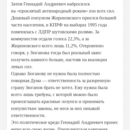
Затем Геннадий Андреевич набросился
на «проклятый антинародный режим» изо всех сил.
Дешевый популизм Жириновского приелся большей
части населения, и КПРФ на выборах 1995 года
поменялась с ЛДПР шутовскими ролями. За
коммунистов отдали голоса 22,3%, а за
Жириновского всего лишь 11,2%. Откровенно
говоря, у Зюганова тогда был реальный шанс
получить намного больше, настояв на коалиции
левых сил.
Однако Зюганову не нужна была полностью
покорная Дума — ответственность за разоренную
страну Зюганов брать не хотел. Ему нужна была
всего лишь трибуна, с которой можно было
провозглашать красивые лозунги и принимать
популисткие законы, не неся за них никакой
ответственности.
Это политическое кредо Геннадий Андреевич пронес
через всю свою жизнь. Президентская кампания