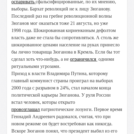
оспаривать
сфальсифицированные, по их мнению,
выборы. Бархат революций не к лицу Зюганову.
Последний раз на гребне революционной волны
Зюганов мог оказаться тоже 21 августа, но уже
1998 года. Шокированная кириенкиным дефолтом
власть даже не стала бы сопротивляться. А столь же
шокированное ценами население на руках принесло
бы лично товарища Зюганова в Кремль. Если бы тот
сделал хоть что-нибудь, а не
ограничился
одними
ритуальными угрозами.
Приход к власти Владимира Путина, которому
главный коммунист страны проиграл на выборах
2000 года с разрывом в 24%, стал началом конца
политической карьеры Зюганова. У руля России
встал человек, которы открыто
провозглашал
патриотические лозунги. Первое время
Геннадий Андреевич радовался, считая, что при
новом режиме он будет востребован как никогда.
Вскоре Зюганов понял, что президент выбил из его