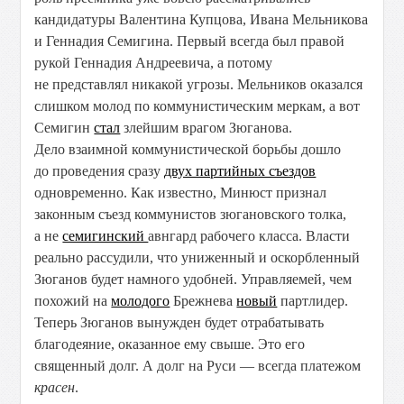
кандидатуры Валентина Купцова, Ивана Мельникова
и Геннадия Семигина. Первый всегда был правой
рукой Геннадия Андреевича, а потому
не представлял никакой угрозы. Мельников оказался
слишком молод по коммунистическим меркам, а вот
Семигин
стал
злейшим врагом Зюганова.
Дело взаимной коммунистической борьбы дошло
до проведения сразу
двух партийных съездов
одновременно.
Как известно, Минюст признал
законным съезд коммунистов зюгановского толка,
а не
семигинский
авнгард рабочего класса. Власти
реально рассудили, что униженный и оскорбленный
Зюганов будет намного удобней. Управляемей, чем
похожий на
молодого
Брежнева
новый
партлидер.
Теперь Зюганов вынужден будет отрабатывать
благодеяние, оказанное ему свыше. Это его
священный долг. А
долг на Руси — всегда платежом
красен
.