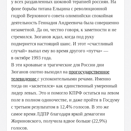
у всех раздавленных шоковой терапией россиян. На
фоне борьбы титана Ельцина с революционной
гидрой Верховного совета олимпийски спокойная
деятельность Геннадия Андреевича была совершенно
незаметной. Да он, честно говоря, к заметности и не
стремился. Зюганов ждал, когда под руку
подвернется настоящий шанс. И этот «счастливый
случай» выпал ему во время другого «путча» —
в октябре 1993 года.
В эти кровавые и трагические для России дни
Зюганов охотно выходил на
прогосударственное
телевидение
с успокоительными речами. Именно
тогда он «засветился» как единственный умеренный
лидер левых. Это и помогло КПРФ остаться на левом
поле в полном одиночестве, и даже пройти в Госдуму
с третьим результатом в 12,
4
% голосов. В это же
самое время ЛДПР благодаря яркой демагогии
Жириновского, получила вдвое больше (22,9%)
голосов.