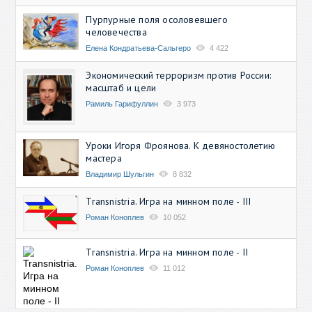
Пурпурные поля осоловевшего
человечества
Елена Кондратьева-Сальгеро
4 422
Экономический терроризм против России:
масштаб и цели
Рамиль Гарифуллин
3 973
Уроки Игоря Фроянова. К девяностолетию
мастера
Владимир Шульгин
8 832
Transnistria. Игра на минном поле - III
Роман Коноплев
10 052
Transnistria. Игра на минном поле - II
Роман Коноплев
11 012