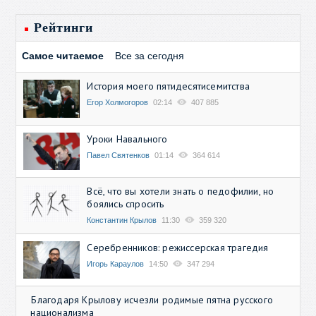
Рейтинги
Самое читаемое
Все за сегодня
История моего пятидесятисемитства
Егор Холмогоров
02:14
407 885
Уроки Навального
Павел Святенков
01:14
364 614
Всё, что вы хотели знать о педофилии, но
боялись спросить
Константин Крылов
11:30
359 320
Серебренников: режиссерская трагедия
Игорь Караулов
14:50
347 294
Благодаря Крылову исчезли родимые пятна русского
национализма