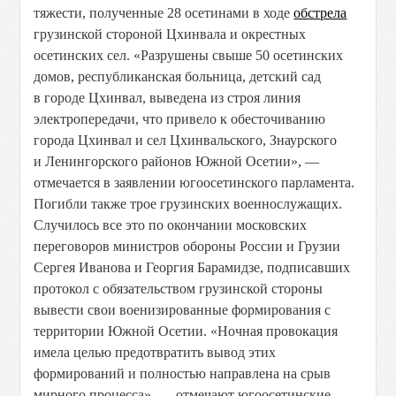
тяжести, полученные 28 осетинами в ходе
обстрела
грузинской стороной Цхинвала
и окрестных
осетинских сел. «Разрушены свыше 50 осетинских
домов, республиканская больница, детский сад
в городе Цхинвал, выведена из строя линия
электропередачи, что привело к обесточиванию
города Цхинвал и сел Цхинвальского, Знаурского
и Ленингорского районов Южной Осетии», —
отмечается в заявлении югоосетинского парламента.
Погибли также трое грузинских военнослужащих.
Случилось все это по окончании московских
переговоров министров обороны России и Грузии
Сергея Иванова и Георгия Барамидзе, подписавших
протокол с обязательством грузинской стороны
вывести свои военизированные формирования с
территории Южной Осетии. «Ночная провокация
имела целью предотвратить вывод этих
формирований и полностью направлена на срыв
мирного процесса», — отмечают югоосетинские