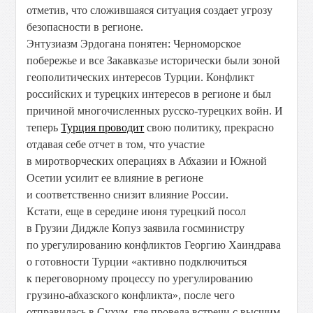
отметив, что сложившаяся ситуация создает угрозу
безопасности в регионе.
Энтузиазм Эрдогана понятен: Черноморское
побережье и все Закавказье исторически были зоной
геополитических интересов Турции. Конфликт
российских и турецких интересов в регионе и был
причиной многочисленных русско-турецких войн. И
теперь
Турция проводит
свою политику, прекрасно
отдавая себе отчет в том, что участие
в миротворческих операциях в Абхазии и Южной
Осетии усилит ее влияние в регионе
и соответственно снизит влияние России.
Кстати, еще в середине июня турецкий посол
в Грузии Диджле Копуз заявила госминистру
по урегулированию конфликтов Георгию Хаиндрава
о готовности Турции «активно подключиться
к переговорному процессу по урегулированию
грузино-абхазского конфликта», после чего
отправилась в Сухум, где провела встречи с высшим