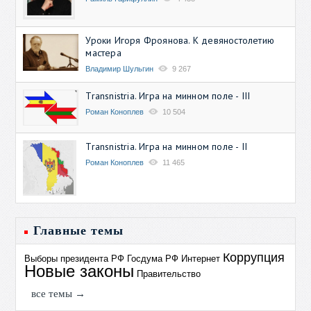
Уроки Игоря Фроянова. К девяностолетию
мастера
Владимир Шульгин
9 267
Transnistria. Игра на минном поле - III
Роман Коноплев
10 504
Transnistria. Игра на минном поле - II
Роман Коноплев
11 465
Главные темы
Коррупция
Выборы президента РФ
Госдума РФ
Интернет
Новые законы
Правительство
все темы →