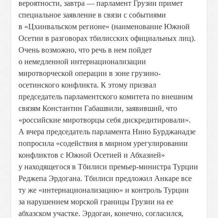
вероятности, завтра — парламент Грузии примет
специальное заявление в связи с событиями
в «Цхинвальском регионе» (наименование Южной
Осетии в разговорах тбилисских официальных лиц).
Очень возможно, что речь в нем пойдет
о немедленной интернационализации
миротворческой операции в зоне грузино-
осетинского конфликта. К этому призвал
председатель парламентского комитета по внешним
связям Константин Габашвили, заявивший, что
«российские миротворцы себя дискредитировали».
А вчера председатель парламента Нино Бурджанадзе
попросила «содействия в мирном урегулировании
конфликтов с Южной Осетией и Абхазией»
у находящегося в Тбилиси премьер-министра Турции
Реджепа Эрдогана. Тбилиси предложил Анкаре все
ту же «интернационализацию» и контроль Турции
за нарушением морской границы Грузии на ее
абхазском участке. Эрдоган, конечно, согласился,