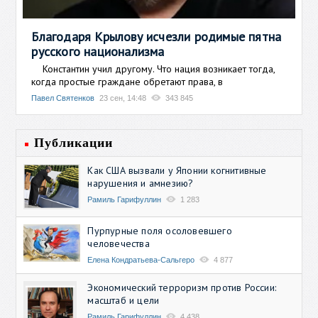
Благодаря Крылову исчезли родимые пятна
русского национализма
Константин учил другому. Что нация возникает тогда,
когда простые граждане обретают права, в
Павел Святенков
23 сен, 14:48
343 845
Публикации
Как США вызвали у Японии когнитивные
нарушения и амнезию?
Рамиль Гарифуллин
1 283
Пурпурные поля осоловевшего
человечества
Елена Кондратьева-Сальгеро
4 877
Экономический терроризм против России:
масштаб и цели
Рамиль Гарифуллин
4 438