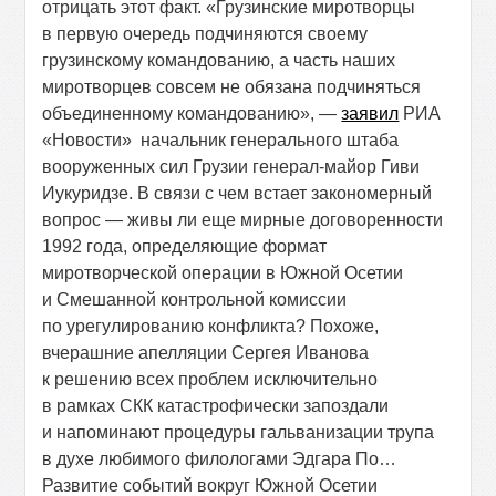
отрицать этот факт. «Грузинские миротворцы
в первую очередь подчиняются своему
грузинскому командованию, а часть наших
миротворцев совсем не обязана подчиняться
объединенному командованию», —
заявил
РИА
«Новости» начальник генерального штаба
вооруженных сил Грузии генерал-майор Гиви
Иукуридзе. В связи с чем встает закономерный
вопрос — живы ли еще мирные договоренности
1992 года, определяющие формат
миротворческой операции в Южной Осетии
и Смешанной контрольной комиссии
по урегулированию конфликта? Похоже,
вчерашние апелляции Сергея Иванова
к решению всех проблем исключительно
в рамках СКК катастрофически запоздали
и напоминают процедуры гальванизации трупа
в духе любимого филологами Эдгара По…
Развитие событий вокруг Южной Осетии