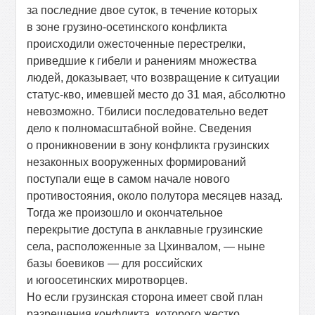
за последние двое суток, в течение которых
в зоне грузино-осетинского конфликта
происходили ожесточенные перестрелки,
приведшие к гибели и ранениям множества
людей, доказывает, что возвращение к ситуации
статус-кво, имевшей место до 31 мая, абсолютно
невозможно. Тбилиси последовательно ведет
дело к полномасштабной войне. Сведения
о проникновении в зону конфликта грузинских
незаконных вооруженных формирований
поступали еще в самом начале нового
противостояния, около полутора месяцев назад.
Тогда же произошло и окончательное
перекрытие доступа в анклавные грузинские
села, расположенные за Цхинвалом, — ныне
базы боевиков — для российских
и югоосетинских миротворцев.
Но если грузинская сторона имеет свой план
разрешения конфликта, которого жестко