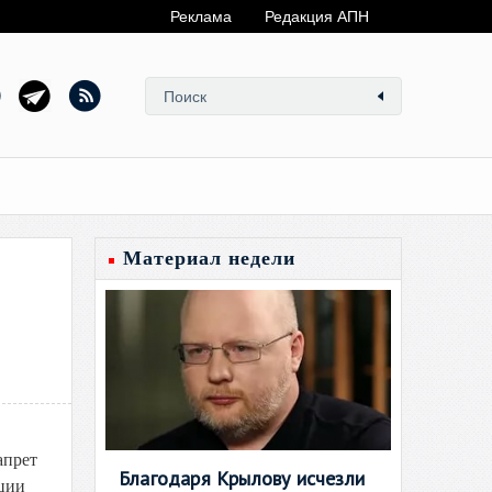
Реклама
Редакция АПН
Материал недели
апрет
Благодаря Крылову исчезли
кции