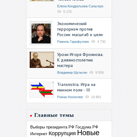
Елена Кондратьева-Сальгеро
5 170
Экономический
терроризм против
России: масштаб и цели
Рамиль Гарифуллин
4 730
Уроки Игоря Фроянова.
К девяностолетию
мастера
Владимир Шульгин
9 559
Transnistria. Игра на
минном поле - III
Роман Коноплев
10 801
Главные темы
Выборы президента РФ
Госдума РФ
Новые
Коррупция
Интернет