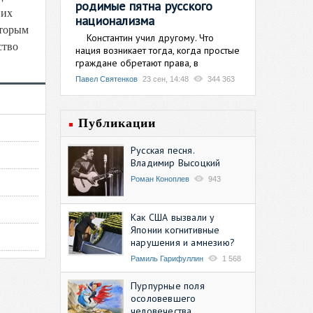
родимые пятна русского
 их
национализма
оторым
Константин учил другому. Что
ство
нация возникает тогда, когда простые
граждане обретают права, в
Павел Святенков
23 сен, 14:48
344 363
Публикации
Русская песня.
Владимир Высоцкий
Роман Коноплев
943
Как США вызвали у
Японии когнитивные
нарушения и амнезию?
Рамиль Гарифуллин
1 568
Пурпурные поля
осоловевшего
человечества