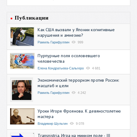
Публикации
Как США вызвали у Японии когнитивные
нарушения и амнезию?
Рамиль Гарифуллин
999
Пурпурные поля осоловевшего
человечества
Елена Кондратьева-Сальгеро
4 681
Экономический терроризм против России:
масштаб и цели
Рамиль Гарифуллин
4 242
Уроки Игоря Фроянова. К девяностолетию
мастера
Владимир Шульгин
9 078
Transnistria. Игра на минном поле - III