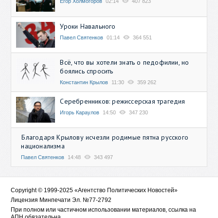
Егор Холмогоров
02:14
407 823
Уроки Навального
Павел Святенков
01:14
364 551
Всё, что вы хотели знать о педофилии, но
боялись спросить
Константин Крылов
11:30
359 262
Серебренников: режиссерская трагедия
Игорь Караулов
14:50
347 230
Благодаря Крылову исчезли родимые пятна русского
национализма
Павел Святенков
14:48
343 497
Copyright © 1999-2025 «Агентство Политических Новостей»
Лицензия Минпечати Эл. №77-2792
При полном или частичном использовании материалов, ссылка на
АПН обязательна