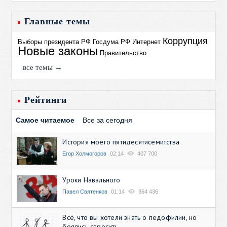
Главные темы
Коррупция
Выборы президента РФ
Госдума РФ
Интернет
Новые законы
Правительство
все темы →
Рейтинги
Самое читаемое
Все за сегодня
История моего пятидесятисемитства
Егор Холмогоров
02:14
407 700
Уроки Навального
Павел Святенков
01:14
364 436
Всё, что вы хотели знать о педофилии, но
боялись спросить