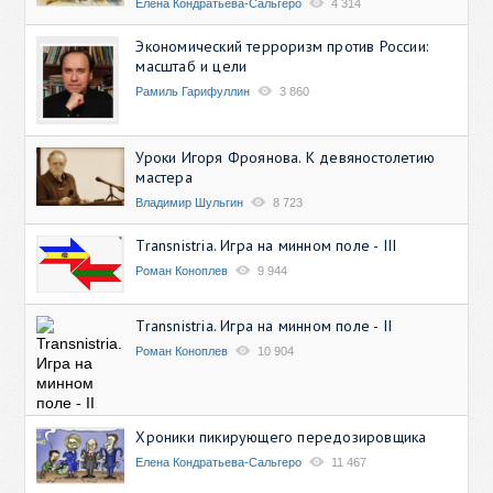
Елена Кондратьева-Сальгеро
4 314
Экономический терроризм против России:
масштаб и цели
Рамиль Гарифуллин
3 860
Уроки Игоря Фроянова. К девяностолетию
мастера
Владимир Шульгин
8 723
Transnistria. Игра на минном поле - III
Роман Коноплев
9 944
Transnistria. Игра на минном поле - II
Роман Коноплев
10 904
Хроники пикирующего передозировщика
Елена Кондратьева-Сальгеро
11 467