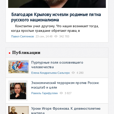
Благодаря Крылову исчезли родимые пятна
русского национализма
Константин учил другому. Что нация возникает тогда,
когда простые граждане обретают права, в
Павел Святенков
23 сен, 14:48
342 783
Публикации
Пурпурные поля осоловевшего
человечества
Елена Кондратьева-Сальгеро
4 280
Экономический терроризм против России:
масштаб и цели
Рамиль Гарифуллин
3 827
Уроки Игоря Фроянова. К девяностолетию
мастера