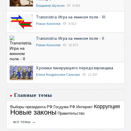
Владимир Шульгин
8 691
Transnistria. Игра на минном поле - III
Роман Коноплев
9 913
Transnistria. Игра на минном поле - II
Роман Коноплев
10 873
Хроники пикирующего передозировщика
Елена Кондратьева-Сальгеро
11 437
Главные темы
Коррупция
Выборы президента РФ
Госдума РФ
Интернет
Новые законы
Правительство
все темы →