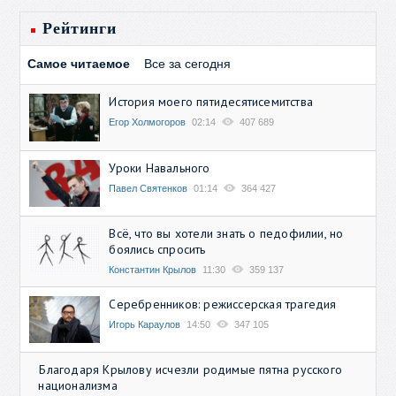
Рейтинги
Самое читаемое
Все за сегодня
История моего пятидесятисемитства
Егор Холмогоров
02:14
407 689
Уроки Навального
Павел Святенков
01:14
364 427
Всё, что вы хотели знать о педофилии, но
боялись спросить
Константин Крылов
11:30
359 137
Серебренников: режиссерская трагедия
Игорь Караулов
14:50
347 105
Благодаря Крылову исчезли родимые пятна русского
национализма