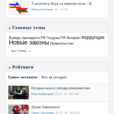
Transnistria. Игра на минном поле - III
Роман Коноплев
10 532
Главные темы
Коррупция
Выборы президента РФ
Госдума РФ
Интернет
Новые законы
Правительство
все темы →
Рейтинги
Самое читаемое
Все за сегодня
История моего пятидесятисемитства
Егор Холмогоров
02:14
407 896
Уроки Навального
Павел Святенков
01:14
364 625