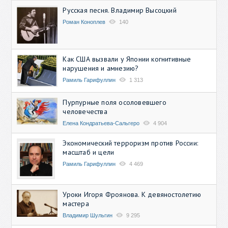
Русская песня. Владимир Высоцкий
Роман Коноплев
140
Как США вызвали у Японии когнитивные
нарушения и амнезию?
Рамиль Гарифуллин
1 313
Пурпурные поля осоловевшего
человечества
Елена Кондратьева-Сальгеро
4 904
Экономический терроризм против России:
масштаб и цели
Рамиль Гарифуллин
4 469
Уроки Игоря Фроянова. К девяностолетию
мастера
Владимир Шульгин
9 295