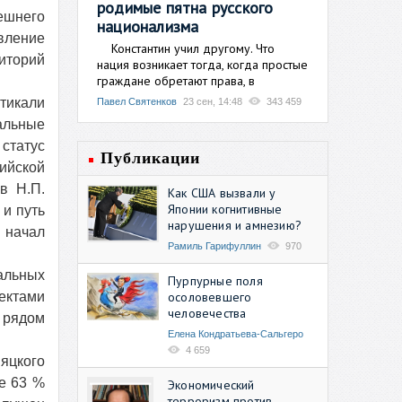
родимые пятна русского
ешнего
национализма
вление
Константин учил другому. Что
иторий
нация возникает тогда, когда простые
граждане обретают права, в
тикали
Павел Святенков
23 сен, 14:48
343 459
альные
статус
Публикации
ийской
в Н.П.
Как США вызвали у
Японии когнитивные
 и путь
нарушения и амнезию?
 начал
Рамиль Гарифуллин
970
альных
Пурпурные поля
осоловевшего
ектами
человечества
 рядом
Елена Кондратьева-Сальгеро
4 659
яцкого
ие 63 %
Экономический
терроризм против