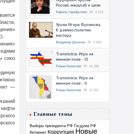
запущен
России: масштаб и цели
Рамиль Гарифуллин
4 219
вается
ласти,
Уроки Игоря Фроянова.
щения»
К девяностолетию
мастера
О.
Владимир Шульгин
9 060
нения»
седями
Transnistria. Игра на
ы союз
минном поле - III
Роман Коноплев
10 290
единую
Transnistria. Игра на
ктивно
минном поле - II
ъект —
Роман Коноплев
11 251
язаний
 нефти
Главные темы
рского
овского
Выборы президента РФ
Госдума РФ
Новые
Коррупция
Интернет