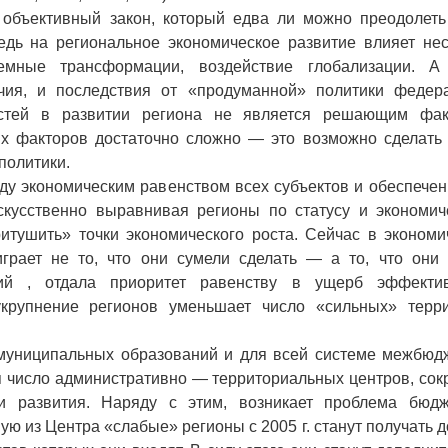
объективный закон, который едва ли можно преодолеть
едь на региональное экономическое развитие влияет нес
мные трансформации, воздействие глобализации. А
чия, и последствия от «продуманной» политики федер
астей в развитии региона не является решающим фак
х факторов достаточно сложно — это возможно сделать 
политики.
ду экономическим равенством всех субъектов и обеспечен
искусственно выравнивая регионы по статусу и экономич
итушить» точки экономического роста. Сейчас в экономи
грает не то, что они сумели сделать — а то, что они 
ий , отдала приоритет равенству в ущерб эффектив
укрупнение регионов уменьшает число «сильных» терри
муниципальных образований и для всей системе межбюд
 число административно — территориальных центров, сок
 развития. Наряду с этим, возникает проблема бюдж
ю из Центра «слабые» регионы с 2005 г. станут получать 