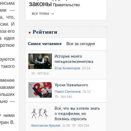
законы
весьма
Правительство
рнии —
все темы →
, что,
сии. И
аза его
Рейтинги
а идея
Самое читаемое
Все за сегодня
ороткое
История моего
зуются
пятидесятисемитства
такого
Егор Холмогоров
02:14
407 814
аименее
Уроки Навального
равами
Павел Святенков
01:14
ольших
364 545
льно —
Всё, что вы хотели знать
о педофилии, но
у ними
боялись спросить
урин В.
Константин Крылов
11:30
359 254