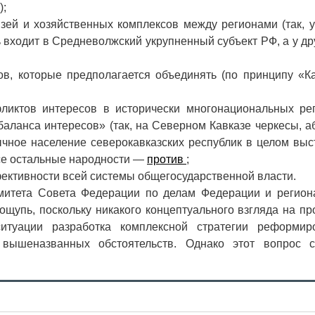
);
зей и хозяйственных комплексов между регионами (так, у
входит в Средневолжский укрупненный субъект РФ, а у д
в, которые предполагается объединять (по принципу «Ка
ликтов интересов в исторически многонациональных рег
аланса интересов» (так, на Северном Кавказе черкесы, а
ычное население северокавказских республик в целом выс
все остальные народности —
против
;
ективности всей системы общегосударственной власти.
митета Совета Федерации по делам Федерации и регион
ощупь, поскольку никакого концептуального взгляда на п
итуации разработка комплексной стратегии реформир
 вышеназванных обстоятельств. Однако этот вопрос с