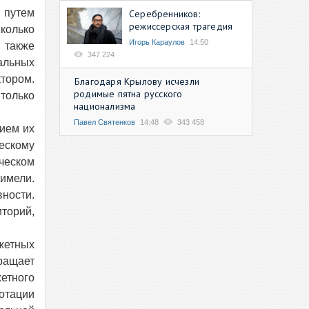
 путем
Серебренников:
режиссерская трагедия
колько
Игорь Караулов
14:50
 также
347 224
альных
тором.
Благодаря Крылову исчезли
родимые пятна русского
только
национализма
Павел Святенков
14:48
343 458
ием их
ескому
ческом
имели.
ности.
торий,
жетных
ращает
етного
дотации