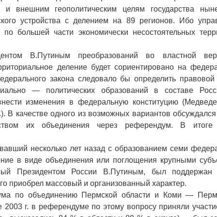
им и внешним геополитическим целям государства нын
кого устройства с делением на 89 регионов. Ибо упра
 по большей части экономически несостоятельных терр
ентом В.Путиным преобразований во властной вер
рриториальное деление будет сориентировано на федер
едерального закона следовало бы определить правовой 
риально — политических образований в составе Росс
внести изменения в федеральную конституцию (Медведе
5.). В качестве одного из возможных вариантов обсуждался
дством их объединения через референдум. В итоге
овавший несколько лет назад с образованием семи федер
жение в виде объединения или поглощения крупными субъ
нный Президентом России В.Путиным, был поддержан
его приобрел массовый и организованный характер.
ума по объединению Пермской области и Коми — Перм
е 2003 г. в референдуме по этому вопросу приняли участ