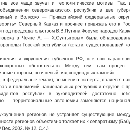
ив все чаще звучат и геополитические мотивы. Так, 
объединении северокавказских республик в две губе
жный и Волжско — Прикаспийский федеральные округа
ворить» Северный Кавказ и прочнее привязать его к Рос
чи под председательством В.В.Путина Форуме народов Кавк
ловека в Чечне А. — Х.Султыговым была обнародован
аврополья Горской республики (кстати, существовавшей к
инения и укрупнения субъектов РФ, все они характери
конкретных обстоятельств. Между тем, сам процесс 
тивные стороны, но и целый ряд «подводных камней».
, в федеральные земли), по мнению эксперта, является н
ав и полномочий национальных республик и округов с п
идентов республик в руководителей достаточно неб
ьно — территориальные автономии заменяются национа
укрупнения регионов не устраняет существующие межд
ности регионов объективно толкает их к сепаратизму (Баб
ек, 2002, № 12, С.4.).