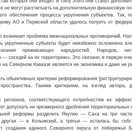
тав которых они входят. В силу этого они станут дополни
ые не могут рассчитывть на дополнительную финансовую п
го обеспечения процесса укрупнения субъектов. Так, п
ому АО и Пермской области удалось полуить от федера
но возникает проблема межнацональных противоречий. Нап
ь укрупненные субъекты будет неизбежно осложнена вл
ознания проживающих народностей. Народов, нег
 соседей на их территорию». Это связано, в первую оче
на Северном Кавказе является не экономика и даже не р
ать объективные критерии реформирования (реструктуриро
 пространства. Такими критериям, на взгляд автора, 
 регионов, соответствующего потребностям их эффект
ет допускать ни чрезмерного дробления территориальных
льной реформы разделить Якутию — Саха на три части
 другая — в Колымский, а третья — осталась бы собс
кт создания единого Северного округа от побережья Б