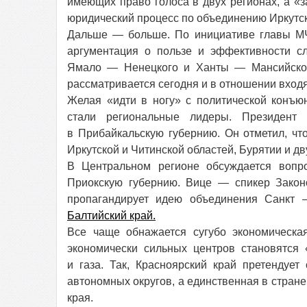
имеющих право голоса в двух регионах, а «з
юридический процесс по объединению Иркутск
Дальше — больше. По инициативе главы МЧ
аргументация о пользе и эффективности сл
Ямало — Ненецкого и Ханты — Мансийского
рассматривается сегодня и в отношении вход
Желая «идти в ногу» с политической конъю
стали региональные лидеры. Президент
в Прибайкальскую губернию. Он отметил, ч
Иркутской и Читинской областей, Бурятии и дв
В Центральном регионе обсуждается вопр
Приокскую губернию. Вице — спикер Закон
пропагандирует идею объединения Санкт 
Балтийский край.
Все чаще обнажается сугубо экономическа
экономически сильных центров становятся
и газа. Так, Красноярский край претендуе
автономных округов, а единственная в стран
края.