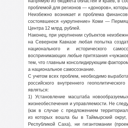
напрямую из бюджета областей и краев, в сос
проблемой для регионов — «доноров», котор
Неизбежно возникает и проблема финансово
состоявшееся «укрупнение» Коми — Пермяцк
Центра 12 млрд. рублей.
Наконец, при укрупнении субъектов неизбеж
на Северном Кавказе любая попытка создат
национального и исторического самос
воспринимающих любые притязания «чужаков —
тем, что главным консолидирующим фактором 
а национальное самосознание.
С учетом всех проблем, необходимо выработ
российского внутреннего геополитического
являться:
1) Установление масштаба новообразуемых
жизнеобеспечения и управляемости. Не следу
(как в случае с предложением территориа
из которых вошла бы в Таймырский округ,
Республикой Саха), ни гигантомании (прое