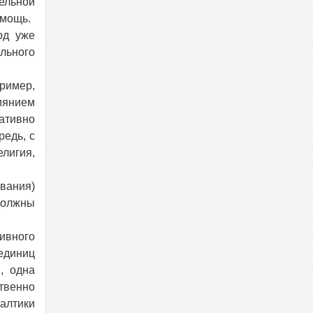
тельной
омощь.
од уже
льного
ример,
иянием
ативно
редь, с
елигия,
вания)
должны
ивного
 единиц
, одна
твенно
алтики