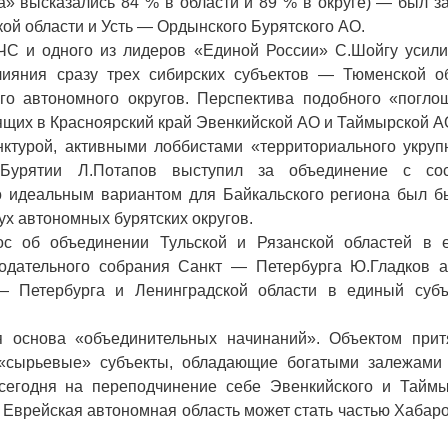
а» высказались 84 % в области и 89 % в округе) — был 
ой области и Усть — Ордынского Бурятского АО.
С и одного из лидеров «Единой России» С.Шойгу усили
ияния сразу трех сибирских субъектов — Тюменской об
 автономного округов. Перспектива подобного «погло
ящих в Красноярский край Эвенкийской АО и Таймырской А
нктурой, активными лоббистами «территориального укруп
 Бурятии Л.Потапов выступил за объединение с со
то идеальным вариантом для Байкальского региона был б
ух автономных бурятских округов.
ос об объединении Тульской и Рязанской областей в 
одательного собрания Санкт — Петербурга Ю.Гладков а
— Петербурга и Ленинградской области в единый суб
я основа «объединительных начинаний». Объектом прит
 «сырьевые» субъекты, обладающие богатыми залежами
т сегодня на переподчинение себе Эвенкийского и Таймы
е Еврейская автономная область может стать частью Хабар