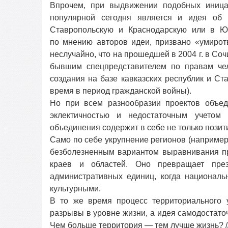
Впрочем, при выдвижении подобных иницат
популярной сегодня является и идея об 
Ставропольскую и Краснодарскую или в Ю
по мнению авторов идеи, призвано «умирот
неслучайно, что на прошедшей в 2004 г. в Со
бывшим спецпредставителем по правам че
создания на базе кавказских республик и Ст
время в период гражданской войны).
Но при всем разнообразии проектов объед
эклектичностью и недостаточным учетом 
объединения содержит в себе не только пози
Само по себе укрупнение регионов (например
безболезненным вариантом выравнивания пр
краев и областей. Оно превращает през
административных единиц, когда национал
культурными.
В то же время процесс территориального 
разрывы в уровне жизни, а идея самодостаточ
Чем больше территория — тем лучше жизнь? // В