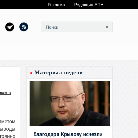
Реклама
Редакция АПН
Материал недели
рюков
дметом
выводы
Благодаря Крылову исчезли
стоянно