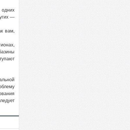
 одних
ругих —
к вам,
ионах,
базины
тупают
альной
роблему
ования
ледует