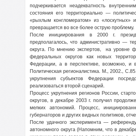
подчеркивается неадекватность внутренн
состояния его территориально — политичес
«рыхлым конгломератом» из «лоскутных» и
превращается во все более острую проблему.
После инициирования в 2000 г. презид
предполагалось, что административно — те
округа. По мнению экспертов, на уровне ф
федеральных округов как новых террито
Федерации, а в перспективе, возможно, и 
Политическая регионалистика. М., 2002., С.8
укрупнения субъектов Федерации посре
реализоваться второй сценарий.
Процесс укрупнения регионов России, старт
округов, в декабре 2003 г. получил продол
мелких автономий. Процесс, инициирова
губернаторов и других видных политиков, отч
После удачного эксперимента — референд
автономного округа (Напомним, что в декабр