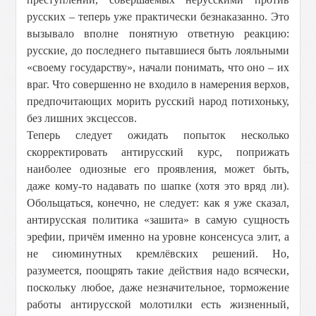
русских – теперь уже практически безнаказанно. Это
вызывало вполне понятную ответную реакцию:
русские, до последнего пытавшиеся быть лояльными
«своему государству», начали понимать, что оно – их
враг. Что совершенно не входило в намерения верхов,
предпочитающих морить русский народ потихоньку,
без лишних эксцессов.
Теперь следует ожидать попыток несколько
скорректировать антирусский курс, поприжать
наиболее одиозные его проявления, может быть,
даже кому-то надавать по шапке (хотя это вряд ли).
Обольщаться, конечно, не следует: как я уже сказал,
антирусская политика «зашита» в самую сущность
эрефии, причём именно на уровне консенсуса элит, а
не сиюминутных кремлёвских решений. Но,
разумеется, поощрять такие действия надо всячески,
поскольку любое, даже незначительное, торможение
работы антирусской молотилки есть жизненный,