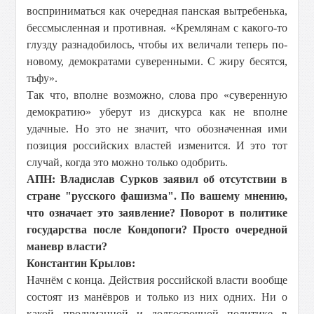
восприниматься как очередная панская вытребенька,
бессмысленная и противная. «Кремлянам с какого-то
глузду разнадобилось, чтобы их величали теперь по-
новому, демократами суверенными. С жиру бесятся,
тьфу».
Так что, вполне возможно, слова про «суверенную
демократию» уберут из дискурса как не вполне
удачные. Но это не значит, что обозначенная ими
позиция российских властей изменится. И это тот
случай, когда это можно только одобрить.
АПН: Владислав Сурков заявил об отсутствии в
стране "русского фашизма". По вашему мнению,
что означает это заявление? Поворот в политике
государства после Кондопоги? Просто очередной
маневр власти?
Константин Крылов:
Начнём с конца. Действия российской власти вообще
состоят из манёвров и только из них одних. Ни о
какой продуманной и долгосрочной политике в