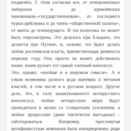
подавлять. С этим согласны все, от отмороженных
либералов и до кремлёвских
чиновников-«государственников», от последнего
чурки-арбузника и до члена «общественной палаты»,
от мента до телеведущего. И эта политика не может
быть пересмотрена. Это делалось при Ельцине, это
делается при Путине, и, похоже, это будет делать
любая россиянская власть, преемствующая девяноста
первому году. Она просто не может действовать
иначе, иначе рухнет тот самый элитный консенсус.
Это, однако, «вообще и в широком смысле». А в
узком возможны разного рода манёвры и метания
властей, в том числе и в русском вопросе. Другое
дело, что, в силу вышеуказанного антирусского
консенсуса, любые антирусские меры будут
проводиться в жизнь со стократным усилением, а
любые прорусские (даже тактически выгодные) –
саботироваться. Например, пресловутая
антифашистская компания была инициирована ради