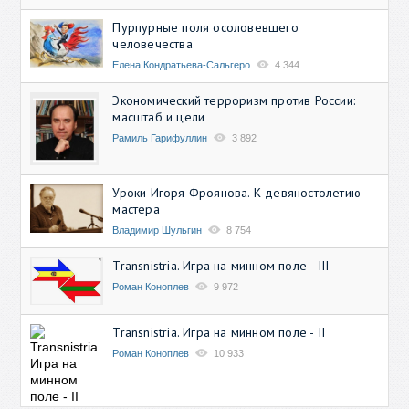
Пурпурные поля осоловевшего
человечества
Елена Кондратьева-Сальгеро
4 344
Экономический терроризм против России:
масштаб и цели
Рамиль Гарифуллин
3 892
Уроки Игоря Фроянова. К девяностолетию
мастера
Владимир Шульгин
8 754
Transnistria. Игра на минном поле - III
Роман Коноплев
9 972
Transnistria. Игра на минном поле - II
Роман Коноплев
10 933