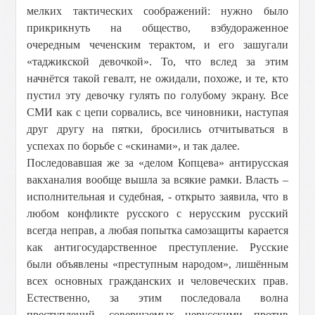
мелких тактических соображений: нужно было
прикрикнуть на общество, взбудораженное
очередным чеченским терактом, и его зашугали
«таджикской девочкой». То, что вслед за этим
начнётся такой гевалт, не ожидали, похоже, и те, кто
пустил эту девочку гулять по голубому экрану. Все
СМИ как с цепи сорвались, все чиновники, наступая
друг другу на пятки, бросились отчитываться в
успехах по борьбе с «скинами», и так далее.
Последовавшая же за «делом Копцева» антирусская
вакханалия вообще вышла за всякие рамки. Власть –
исполнительная и судебная, - открыто заявила, что в
любом конфликте русского с нерусским русский
всегда неправ, а любая попытка самозащиты карается
как антигосударственное преступление. Русские
были объявлены «преступным народом», лишённым
всех основных гражданских и человеческих прав.
Естественно, за этим последовала волна
преступлений, совершаемых нерусскими против