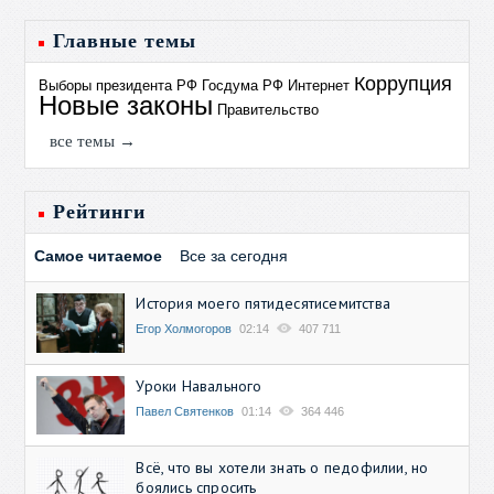
Главные темы
Коррупция
Выборы президента РФ
Госдума РФ
Интернет
Новые законы
Правительство
все темы →
Рейтинги
Самое читаемое
Все за сегодня
История моего пятидесятисемитства
Егор Холмогоров
02:14
407 711
Уроки Навального
Павел Святенков
01:14
364 446
Всё, что вы хотели знать о педофилии, но
боялись спросить