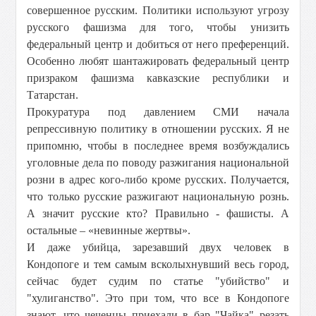
совершенное русским. Политики используют угрозу
русского фашизма для того, чтобы унизить
федеральный центр и добиться от него преференций.
Особенно любят шантажировать федеральный центр
призраком фашизма кавказские республики и
Татарстан.
Прокуратура под давлением СМИ начала
репрессивную политику в отношении русских. Я не
припомню, чтобы в последнее время возбуждались
уголовные дела по поводу разжигания национальной
розни в адрес кого-либо кроме русских. Получается,
что только русские разжигают национальную рознь.
А значит русские кто? Правильно - фашисты. А
остальные – «невинные жертвы».
И даже убийца, зарезавший двух человек в
Кондопоге и тем самым всколыхнувший весь город,
сейчас будет судим по статье "убийство" и
"хулиганство". Это при том, что все в Кондопоге
знают, что чеченцы приехали в бар "Чайка" резать