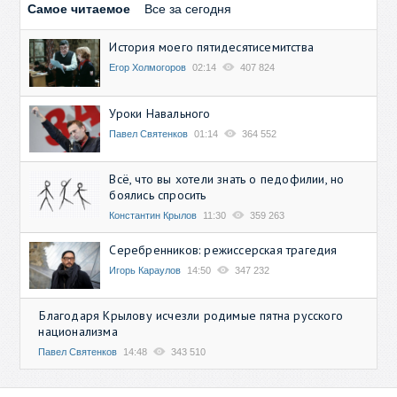
Самое читаемое
Все за сегодня
История моего пятидесятисемитства
Егор Холмогоров
02:14
407 824
Уроки Навального
Павел Святенков
01:14
364 552
Всё, что вы хотели знать о педофилии, но
боялись спросить
Константин Крылов
11:30
359 263
Серебренников: режиссерская трагедия
Игорь Караулов
14:50
347 232
Благодаря Крылову исчезли родимые пятна русского
национализма
Павел Святенков
14:48
343 510