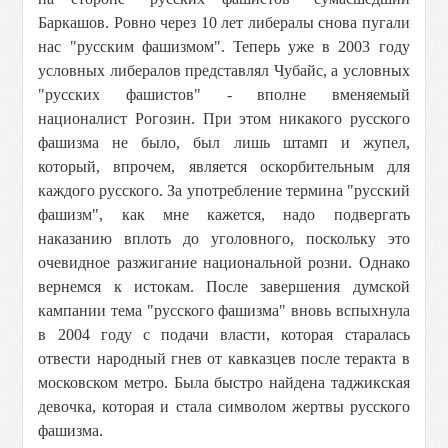
Баркашов. Ровно через 10 лет либералы снова пугали
нас "русским фашизмом". Теперь уже в 2003 году
условных либералов представлял Чубайс, а условных
"русских фашистов" - вполне вменяемый
националист Рогозин. При этом никакого русского
фашизма не было, был лишь штамп и жупел,
который, впрочем, является оскорбительным для
каждого русского. За употребление термина "русский
фашизм", как мне кажется, надо подвергать
наказанию вплоть до уголовного, поскольку это
очевидное разжигание национальной розни. Однако
вернемся к истокам. После завершения думской
кампании тема "русского фашизма" вновь вспыхнула
в 2004 году с подачи власти, которая старалась
отвести народный гнев от кавказцев после теракта в
московском метро. Была быстро найдена таджикская
девочка, которая и стала символом жертвы русского
фашизма.