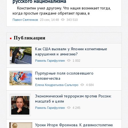
русского национализма
Константин учил другому. Что нация возникает тогда,
когда простые граждане обретают права, в
Павел Святенков
23 сен, 14:48
343 510
Публикации
Как США вызвали у Японии когнитивные
нарушения и амнезию?
Рамиль Гарифуллин
1 002
Пурпурные поля осоловевшего
человечества
Елена Кондратьева-Сальгеро
4 684
Экономический терроризм против России:
масштаб и цели
Рамиль Гарифуллин
4 245
Уроки Игоря Фроянова. К девяностолетию