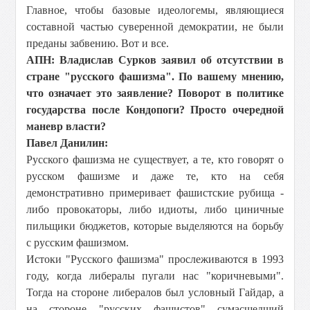
Главное, чтобы базовые идеологемы, являющиеся
составной частью суверенной демократии, не были
преданы забвению. Вот и все.
АПН: Владислав Сурков заявил об отсутствии в
стране "русского фашизма". По вашему мнению,
что означает это заявление? Поворот в политике
государства после Кондопоги? Просто очередной
маневр власти?
Павел Данилин:
Русского фашизма не существует, а те, кто говорят о
русском фашизме и даже те, кто на себя
демонстративно примеривает фашистские рубища -
либо провокаторы, либо идиоты, либо циничные
пильщики бюджетов, которые выделяются на борьбу
с русским фашизмом.
Истоки "Русского фашизма" прослеживаются в 1993
году, когда либералы пугали нас "коричневыми".
Тогда на стороне либералов был условный Гайдар, а
на стороне "русских фашистов" сумасшедший