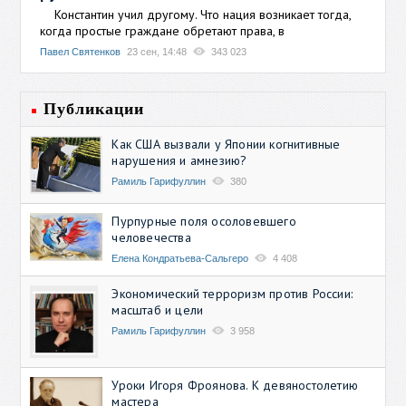
Константин учил другому. Что нация возникает тогда,
когда простые граждане обретают права, в
Павел Святенков
23 сен, 14:48
343 023
Публикации
Как США вызвали у Японии когнитивные
нарушения и амнезию?
Рамиль Гарифуллин
380
Пурпурные поля осоловевшего
человечества
Елена Кондратьева-Сальгеро
4 408
Экономический терроризм против России:
масштаб и цели
Рамиль Гарифуллин
3 958
Уроки Игоря Фроянова. К девяностолетию
мастера