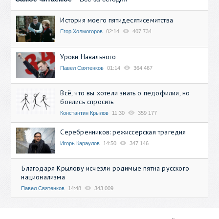
История моего пятидесятисемитства
Егор Холмогоров
02:14
407 734
Уроки Навального
Павел Святенков
01:14
364 467
Всё, что вы хотели знать о педофилии, но
боялись спросить
Константин Крылов
11:30
359 177
Серебренников: режиссерская трагедия
Игорь Караулов
14:50
347 146
Благодаря Крылову исчезли родимые пятна русского
национализма
Павел Святенков
14:48
343 009