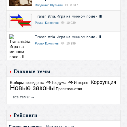
Владимир Шульгин
8 817
Transnistria. Игра на минном поле - III
Роман Коноплев
10 039
Transnistria. Игра на минном поле - II
Роман Коноплев
10 999
Главные темы
Коррупция
Выборы президента РФ
Госдума РФ
Интернет
Новые законы
Правительство
все темы →
Рейтинги
Самое читаемое
Все за сегодня