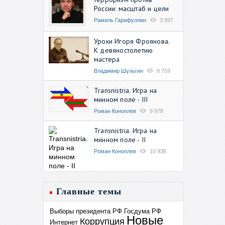
России: масштаб и цели
Рамиль Гарифуллин
3 897
Уроки Игоря Фроянова.
К девяностолетию
мастера
Владимир Шульгин
8 759
Transnistria. Игра на
минном поле - III
Роман Коноплев
9 978
Transnistria. Игра на
минном поле - II
Роман Коноплев
10 938
Главные темы
Выборы президента РФ
Госдума РФ
Новые
Коррупция
Интернет