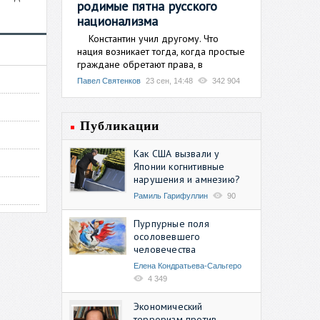
родимые пятна русского
национализма
Константин учил другому. Что
нация возникает тогда, когда простые
граждане обретают права, в
Павел Святенков
23 сен, 14:48
342 904
Публикации
Как США вызвали у
Японии когнитивные
нарушения и амнезию?
Рамиль Гарифуллин
90
Пурпурные поля
осоловевшего
человечества
Елена Кондратьева-Сальгеро
4 349
Экономический
терроризм против