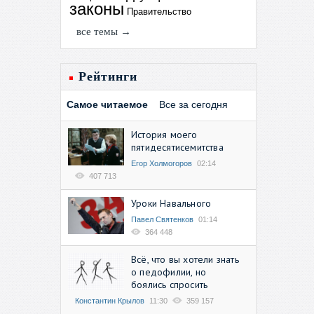
законы
Правительство
все темы →
Рейтинги
Самое читаемое
Все за сегодня
История моего
пятидесятисемитства
Егор Холмогоров
02:14
407 713
Уроки Навального
Павел Святенков
01:14
364 448
Всё, что вы хотели знать
о педофилии, но
боялись спросить
Константин Крылов
11:30
359 157