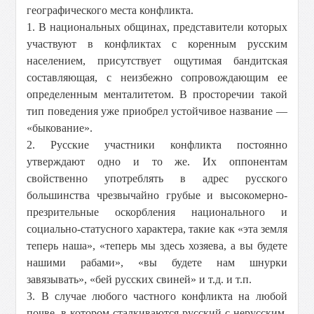
географического места конфликта.
1. В национальных общинах, представители которых
участвуют в конфликтах с коренным русским
населением, присутствует ощутимая бандитская
составляющая, с неизбежно сопровождающим ее
определенным менталитетом. В просторечии такой
тип поведения уже приобрел устойчивое название —
«быкование».
2. Русские участники конфликта постоянно
утверждают одно и то же. Их оппонентам
свойственно употреблять в адрес русского
большинства чрезвычайно грубые и высокомерно-
презрительные оскорбления национального и
социально-статусного характера, такие как «эта земля
теперь наша», «теперь мы здесь хозяева, а вы будете
нашими рабами», «вы будете нам шнурки
завязывать», «бей русских свиней» и т.д. и т.п.
3. В случае любого частного конфликта на любой
почве, в котором сталкиваются русский с нерусским,