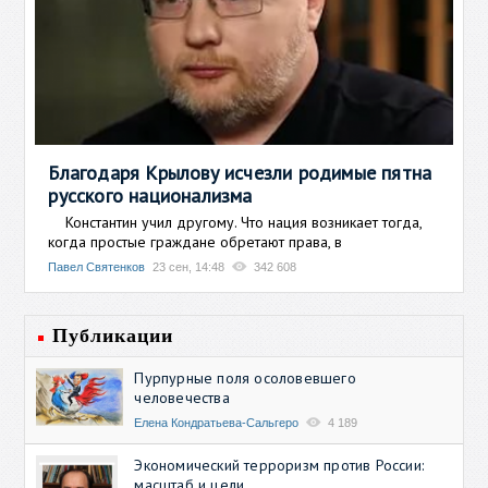
Благодаря Крылову исчезли родимые пятна
русского национализма
Константин учил другому. Что нация возникает тогда,
когда простые граждане обретают права, в
Павел Святенков
23 сен, 14:48
342 608
Публикации
Пурпурные поля осоловевшего
человечества
Елена Кондратьева-Сальгеро
4 189
Экономический терроризм против России:
масштаб и цели