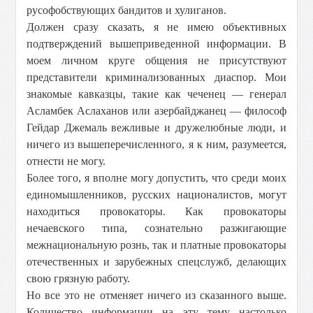
русофобствующих бандитов и хулиганов.
Должен сразу сказать, я не имею объективных
подтверждений вышеприведенной информации. В
моем личном круге общения не присутствуют
представители криминализованных диаспор. Мои
знакомые кавказцы, такие как чеченец — генерал
Асламбек Аслаханов или азербайджанец — философ
Гейдар Джемаль вежливые и дружелюбные люди, и
ничего из вышеперечисленного, я к ним, разумеется,
отнести не могу.
Более того, я вполне могу допустить, что среди моих
единомышленников, русских националистов, могут
находиться провокаторы. Как провокаторы
нечаевского типа, сознательно разжигающие
межнациональную рознь, так и платные провокаторы
отечественных и зарубежных спецслужб, делающих
свою грязную работу.
Но все это не отменяет ничего из сказанного выше.
Количество информации на эту тему настолько