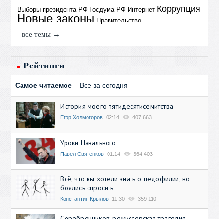
Коррупция
Выборы президента РФ
Госдума РФ
Интернет
Новые законы
Правительство
все темы →
Рейтинги
Самое читаемое
Все за сегодня
История моего пятидесятисемитства
Егор Холмогоров
02:14
407 663
Уроки Навального
Павел Святенков
01:14
364 403
Всё, что вы хотели знать о педофилии, но
боялись спросить
Константин Крылов
11:30
359 110
Серебренников: режиссерская трагедия