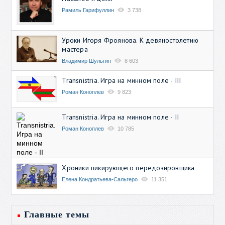
Рамиль Гарифуллин
3 738
Уроки Игоря Фроянова. К девяностолетию
мастера
Владимир Шульгин
8 603
Transnistria. Игра на минном поле - III
Роман Коноплев
9 823
Transnistria. Игра на минном поле - II
Роман Коноплев
10 785
Хроники пикирующего передозировщика
Елена Кондратьева-Сальгеро
11 351
Главные темы