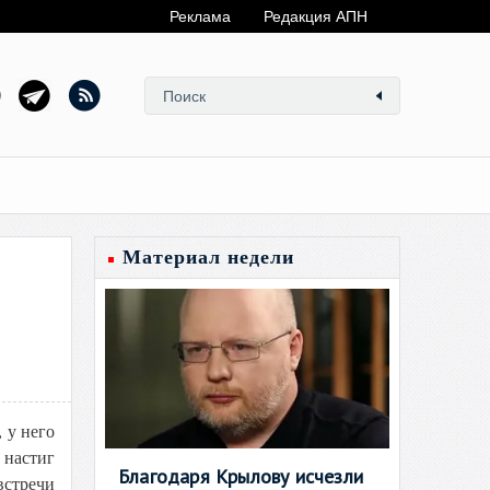
Реклама
Редакция АПН
Материал недели
 у него
 настиг
Благодаря Крылову исчезли
встречи