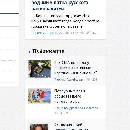
родимые пятна русского
национализма
Константин учил другому. Что
нация возникает тогда, когда простые
граждане обретают права, в
Павел Святенков
23 сен, 14:48
342 939
Публикации
Как США вызвали у
Японии когнитивные
нарушения и амнезию?
Рамиль Гарифуллин
238
Пурпурные поля
осоловевшего
человечества
Елена Кондратьева-Сальгеро
4 369
Экономический
терроризм против