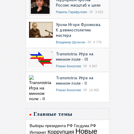
России: масштаб и цели
Рамиль Гарифуллин
3 915
Уроки Игоря Фроянова.
К девяностолетию
мастера
Владимир Шульгин
8 778
Transnistria. Игра на
минном поле - III
Роман Коноплев
9 997
Transnistria. Игра на
минном поле - II
Роман Коноплев
10 955
Главные темы
Выборы президента РФ
Госдума РФ
Новые
Коррупция
Интернет