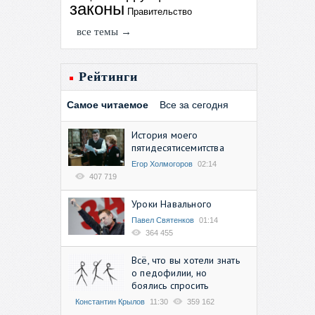
законы
Правительство
все темы →
Рейтинги
Самое читаемое
Все за сегодня
История моего
пятидесятисемитства
Егор Холмогоров
02:14
407 719
Уроки Навального
Павел Святенков
01:14
364 455
Всё, что вы хотели знать
о педофилии, но
боялись спросить
Константин Крылов
11:30
359 162