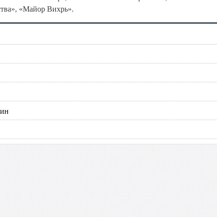
ства», «Майор Вихрь».
кин