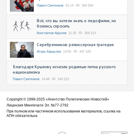
Павел Святенков
01:14
364 504
Всё, что вы хотели знать о педофилии, но
боялись спросить
Константин Крылов
11:30
359 213
Серебренников: режиссерская трагедия
Игорь Караулов
14:50
347 183
Благодаря Крылову исчезли родимые пятна русского
национализма
Павел Святенков
14:48
343 221
Copyright © 1999-2025 «Агентство Политических Новостей»
Лицензия Минпечати Эл. №77-2792
При полном или частичном использовании материалов, ссылка на
АПН обязательна