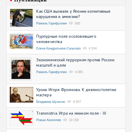
Как США вызвали у Японии когнитивные
нарушения и амнезию?
Рамиль Гарифуллин
690
Пурпурные поля осоловевшего
человечества
Елена Кондратьева-Сальгеро
4 534
Экономический терроризм против России:
масштаб и цели
Рамиль Гарифуллин
4 085
Уроки Игоря Фроянова. К девяностолетию
мастера
Владимир Шульгин
8 937
Transnistria. Игра на минном поле - III
Роман Коноплев
10 158