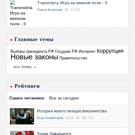
Transnistria. Игра на минном поле - II
Роман Коноплев
11 120
Главные темы
Коррупция
Выборы президента РФ
Госдума РФ
Интернет
Новые законы
Правительство
все темы →
Рейтинги
Самое читаемое
Все за сегодня
История моего пятидесятисемитства
Егор Холмогоров
02:14
407 771
Уроки Навального