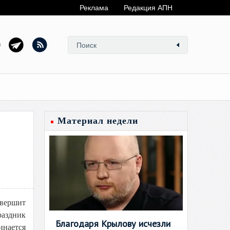
Реклама
Редакция АПН
Материал недели
вершит
аздник
Благодаря Крылову исчезли
инается