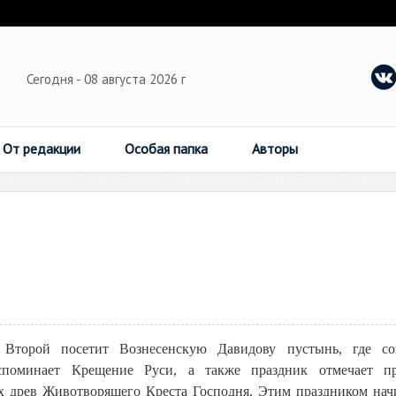
Сегодня - 08 августа 2026 г
От редакции
Особая папка
Авторы
Второй посетит Вознесенскую Давидову пустынь, где со
споминает Крещение Руси, а также праздник отмечает пр
 древ Животворящего Креста Господня. Этим праздником нач