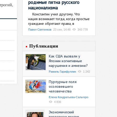
родимые пятна русского
трогий,
национализма
Константин учил другому. Что
нация возникает тогда, когда простые
граждане обретают права, в
Павел Святенков
23 сен, 14:48
343 778
Публикации
Как США вызвали у
Японии когнитивные
нарушения и амнезию?
Рамиль Гарифуллин
1 242
Пурпурные поля
осоловевшего
человечества
Елена Кондратьева-Сальгеро
4 836
Экономический
терроризм против