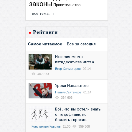
законы
Правительство
все темы →
Рейтинги
Самое читаемое
Все за сегодня
История моего
пятидесятисемитства
Егор Холмогоров
02:14
407 873
Уроки Навального
Павел Святенков
01:14
364 603
Всё, что вы хотели знать
о педофилии, но
боялись спросить
Константин Крылов
11:30
359 308