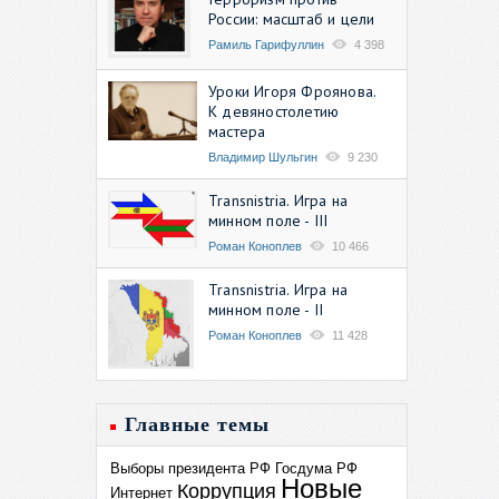
России: масштаб и цели
Рамиль Гарифуллин
4 398
Уроки Игоря Фроянова.
К девяностолетию
мастера
Владимир Шульгин
9 230
Transnistria. Игра на
минном поле - III
Роман Коноплев
10 466
Transnistria. Игра на
минном поле - II
Роман Коноплев
11 428
Главные темы
Выборы президента РФ
Госдума РФ
Новые
Коррупция
Интернет