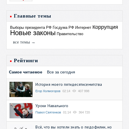
Главные темы
Коррупция
Выборы президента РФ
Госдума РФ
Интернет
Новые законы
Правительство
все темы →
Рейтинги
Самое читаемое
Все за сегодня
История моего пятидесятисемитства
Егор Холмогоров
02:14
407 998
Уроки Навального
Павел Святенков
01:14
364 720
Всё, что вы хотели знать о педофилии, но