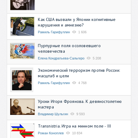
Как США вызвали у Японии когнитивные
нарушения и амнезию?
Рамиль Гарифуллин
1 606
Пурпурные поля осоловевшего
человечества
Елена Кондратьева-Сальгеро
5 208
Экономический терроризм против России:
масштаб и цели
Рамиль Гарифуллин
4 768
Уроки Игоря Фроянова. К девяностолетию
мастера
Владимир Шульгин
9 593
Transnistria. Игра на минном поле - III
Роман Коноплев
10 834