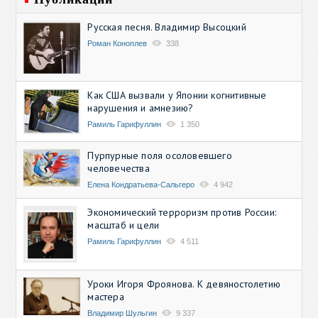
Русская песня. Владимир Высоцкий
Роман Коноплев
338
Как США вызвали у Японии когнитивные
нарушения и амнезию?
Рамиль Гарифуллин
1 350
Пурпурные поля осоловевшего
человечества
Елена Кондратьева-Сальгеро
4 942
Экономический терроризм против России:
масштаб и цели
Рамиль Гарифуллин
4 511
Уроки Игоря Фроянова. К девяностолетию
мастера
Владимир Шульгин
9 337