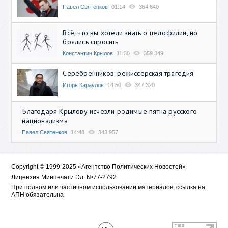
Павел Святенков
01:14
364 640
Всё, что вы хотели знать о педофилии, но
боялись спросить
Константин Крылов
11:30
359 349
Серебренников: режиссерская трагедия
Игорь Караулов
14:50
347 320
Благодаря Крылову исчезли родимые пятна русского
национализма
Павел Святенков
14:48
343 957
Copyright © 1999-2025 «Агентство Политических Новостей»
Лицензия Минпечати Эл. №77-2792
При полном или частичном использовании материалов, ссылка на
АПН обязательна