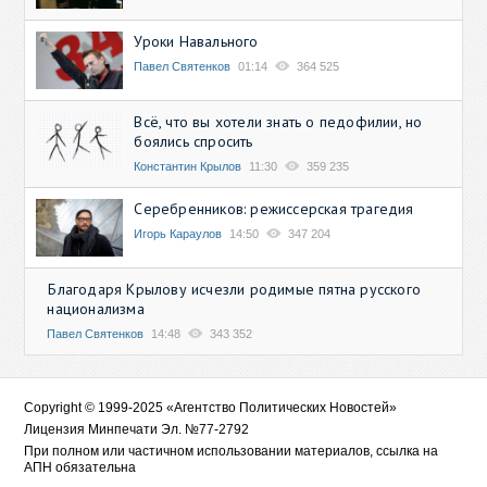
Уроки Навального
Павел Святенков
01:14
364 525
Всё, что вы хотели знать о педофилии, но
боялись спросить
Константин Крылов
11:30
359 235
Серебренников: режиссерская трагедия
Игорь Караулов
14:50
347 204
Благодаря Крылову исчезли родимые пятна русского
национализма
Павел Святенков
14:48
343 352
Copyright © 1999-2025 «Агентство Политических Новостей»
Лицензия Минпечати Эл. №77-2792
При полном или частичном использовании материалов, ссылка на
АПН обязательна