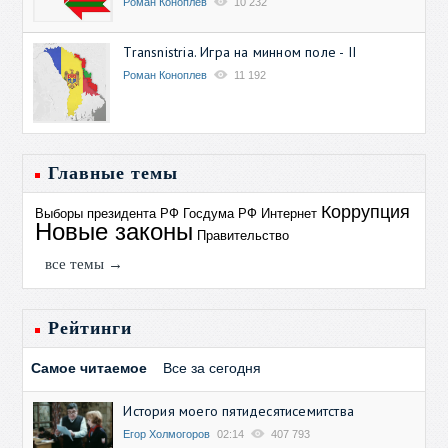
Роман Коноплев
10 232
Transnistria. Игра на минном поле - II
Роман Коноплев
11 192
Главные темы
Коррупция
Выборы президента РФ
Госдума РФ
Интернет
Новые законы
Правительство
все темы →
Рейтинги
Самое читаемое
Все за сегодня
История моего пятидесятисемитства
Егор Холмогоров
02:14
407 793