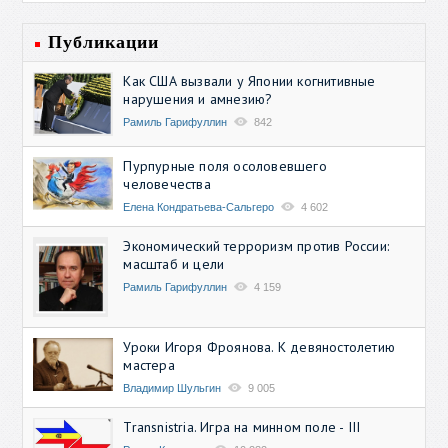
Публикации
Как США вызвали у Японии когнитивные
нарушения и амнезию?
Рамиль Гарифуллин
842
Пурпурные поля осоловевшего
человечества
Елена Кондратьева-Сальгеро
4 602
Экономический терроризм против России:
масштаб и цели
Рамиль Гарифуллин
4 159
Уроки Игоря Фроянова. К девяностолетию
мастера
Владимир Шульгин
9 005
Transnistria. Игра на минном поле - III