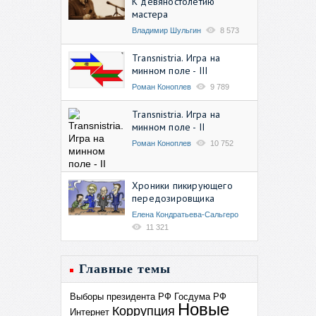
К девяностолетию
мастера
Владимир Шульгин
8 573
Transnistria. Игра на
минном поле - III
Роман Коноплев
9 789
Transnistria. Игра на
минном поле - II
Роман Коноплев
10 752
Хроники пикирующего
передозировщика
Елена Кондратьева-Сальгеро
11 321
Главные темы
Выборы президента РФ
Госдума РФ
Новые
Коррупция
Интернет