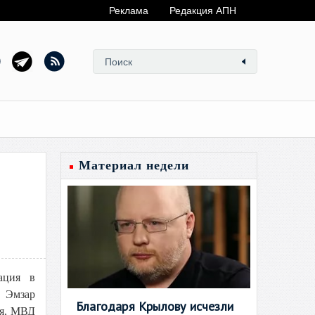
Реклама
Редакция АПН
Материал недели
ация в
и Эмзар
Благодаря Крылову исчезли
ся, МВД