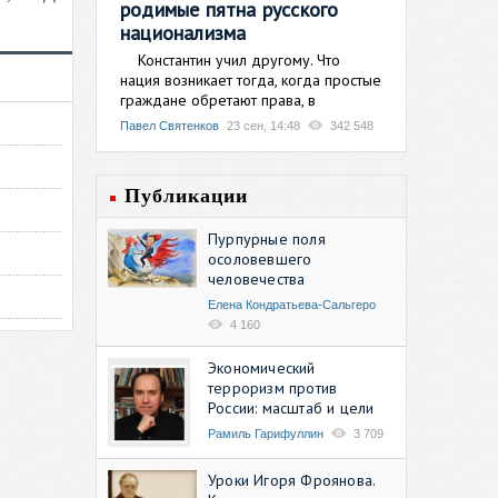
родимые пятна русского
национализма
Константин учил другому. Что
нация возникает тогда, когда простые
граждане обретают права, в
Павел Святенков
23 сен, 14:48
342 548
Публикации
Пурпурные поля
осоловевшего
человечества
Елена Кондратьева-Сальгеро
4 160
Экономический
терроризм против
России: масштаб и цели
Рамиль Гарифуллин
3 709
Уроки Игоря Фроянова.