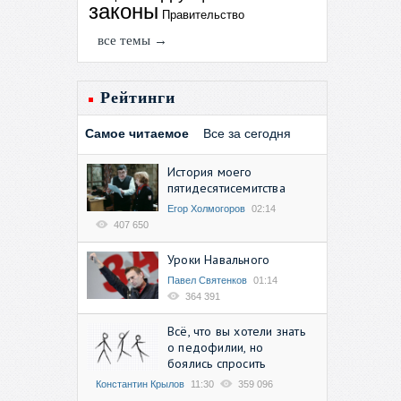
законы
Правительство
все темы →
Рейтинги
Самое читаемое
Все за сегодня
История моего
пятидесятисемитства
Егор Холмогоров
02:14
407 650
Уроки Навального
Павел Святенков
01:14
364 391
Всё, что вы хотели знать
о педофилии, но
боялись спросить
Константин Крылов
11:30
359 096