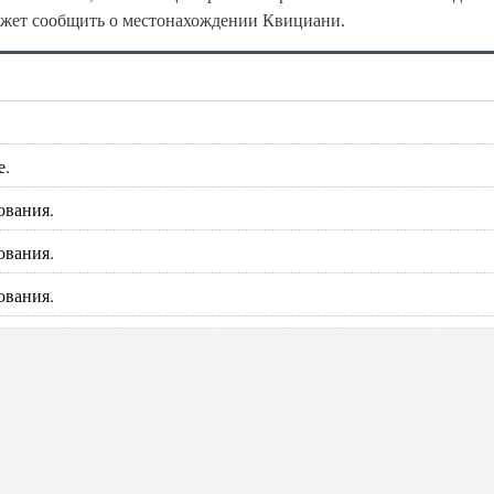
может сообщить о местонахождении Квициани.
е.
ования.
ования.
ования.