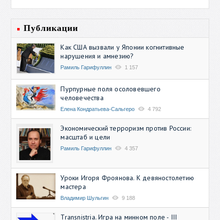
Публикации
Как США вызвали у Японии когнитивные
нарушения и амнезию?
Рамиль Гарифуллин
1 157
Пурпурные поля осоловевшего
человечества
Елена Кондратьева-Сальгеро
4 792
Экономический терроризм против России:
масштаб и цели
Рамиль Гарифуллин
4 357
Уроки Игоря Фроянова. К девяностолетию
мастера
Владимир Шульгин
9 188
Transnistria. Игра на минном поле - III