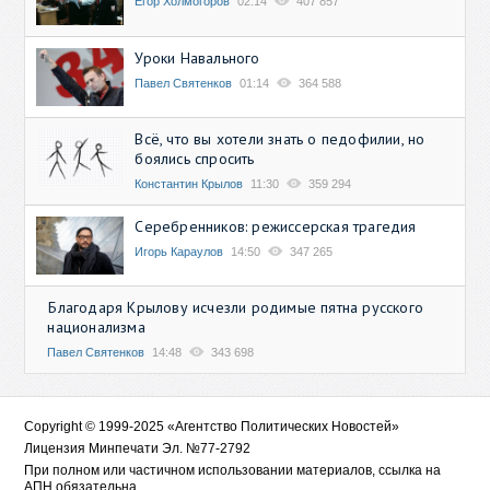
Егор Холмогоров
02:14
407 857
Уроки Навального
Павел Святенков
01:14
364 588
Всё, что вы хотели знать о педофилии, но
боялись спросить
Константин Крылов
11:30
359 294
Серебренников: режиссерская трагедия
Игорь Караулов
14:50
347 265
Благодаря Крылову исчезли родимые пятна русского
национализма
Павел Святенков
14:48
343 698
Copyright © 1999-2025 «Агентство Политических Новостей»
Лицензия Минпечати Эл. №77-2792
При полном или частичном использовании материалов, ссылка на
АПН обязательна