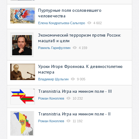
Пурпурные поля осоловевшего
человечества
Елена Кондратьева-Сальгеро
4 602
Экономический терроризм против России:
масштаб и цели
Рамиль Гарифуллин
4 159
Уроки Игоря Фроянова. К девяностолетию
мастера
Владимир Шульгин
9 005
Transnistria. Игра на минном поле - III
Роман Коноплев
10 232
Transnistria. Игра на минном поле - II
Роман Коноплев
11 192