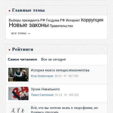
Главные темы
Коррупция
Выборы президента РФ
Госдума РФ
Интернет
Новые законы
Правительство
все темы →
Рейтинги
Самое читаемое
Все за сегодня
История моего пятидесятисемитства
Егор Холмогоров
02:14
407 793
Уроки Навального
Павел Святенков
01:14
364 525
Всё, что вы хотели знать о педофилии, но
боялись спросить