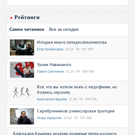
Рейтинги
Самое читаемое
Все за сегодня
История моего пятидесятисемитства
Егор Холмогоров
02:14
407 859
Уроки Навального
Павел Святенков
01:14
364 589
Всё, что вы хотели знать о педофилии, но
боялись спросить
Константин Крылов
11:30
359 295
Серебренников: режиссерская трагедия
Игорь Караулов
14:50
347 266
Благодаря Крылову исчезли родимые пятна русского