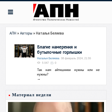
АПН
»
Авторы
»
Наталья Беляева
Благие намерения и
бутылочные горлышки
Наталья Беляева
08 февраль 2024, 21:55
5 047
0
Так нам айтишники нужны или не
нужны?
→
Материал недели