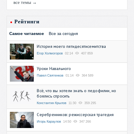
все темы →
Рейтинги
Самое читаемое
Все за сегодня
История моего пятидесятисемитства
Егор Холмогоров
02:14
407 859
Уроки Навального
Павел Святенков
01:14
364 589
Всё, что вы хотели знать о педофилии, но
боялись спросить
Константин Крылов
11:30
359 295
Серебренников: режиссерская трагедия
Игорь Караулов
14:50
347 266