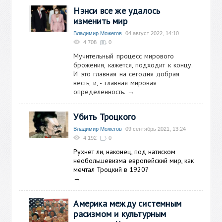
Нэнси все же удалось
изменить мир
Владимир Можегов
04 август 2022, 14:10
4 708
0
Мучительный процесс мирового
брожения, кажется, подходит к концу.
И это главная на сегодня добрая
весть, и, - главная мировая
определенность.
→
Убить Троцкого
Владимир Можегов
09 сентябрь 2021, 13:24
4 192
0
Рухнет ли, наконец, под натиском
необольшевизма европейский мир, как
мечтал Троцкий в 1920?
→
Америка между системным
расизмом и культурным