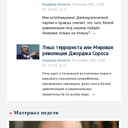
Владимир Можегов
03 апрель 2021, 13:29
10 043
0
Или истеблишмент Демократической
партии и правда считает, что снос белой
цивилизации под корень пойдет
Америке только на пользу?
→
Лицо террориста или Мировая
революция Джорджа Сороса
Владимир Можегов
01 октябрь 2020, 13:04
11 474
0
Речь идет о тотальном воспитании нового
мирового поколения хунвейбинов,
призванных завершить дело сноса белой
цивилизации и национальных
→
правительств по всему миру.
Материал недели