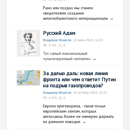
Рано или поздно мы станем
свидетелями создания
антиглобалистского интернационала.
→
Русский Адам
Владимир Можегов
10 июнь 2024, 14:23
3 741
0
Тот самый максимальный
«утысячеренный человек».
→
За далью даль: новая линия
фронта или чем ответит Путин
на подрыв газопроводов?
Владимир Можегов
01 октябрь 2022, 16:23
4 279
0
Европа приговорена, - таков посыл
европейским элитам, которых
англосаксы более не намерен держать
на длинном поводке.
→