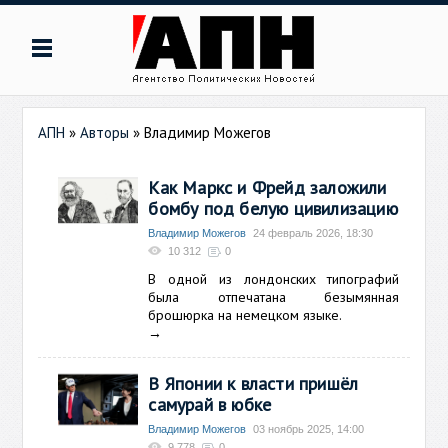
АПН
»
Авторы
»
Владимир Можегов
Как Маркс и Фрейд заложили
бомбу под белую цивилизацию
Владимир Можегов
24 февраль 2026, 18:30
10 312
0
В одной из лондонских типографий
была отпечатана безымянная
брошюрка на немецком языке.
→
В Японии к власти пришёл
самурай в юбке
Владимир Можегов
03 ноябрь 2025, 14:00
9 778
0