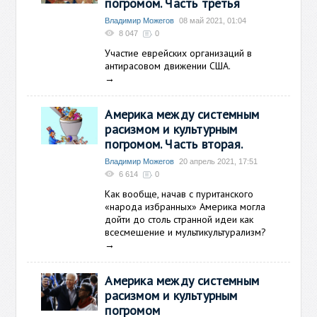
погромом. Часть третья
Владимир Можегов
08 май 2021, 01:04
8 047
0
Участие еврейских организаций в
антирасовом движении США.
→
Америка между системным
расизмом и культурным
погромом. Часть вторая.
Владимир Можегов
20 апрель 2021, 17:51
6 614
0
Как вообще, начав с пуританского
«народа избранных» Америка могла
дойти до столь странной идеи как
всесмешение и мультикультурализм?
→
Америка между системным
расизмом и культурным
погромом