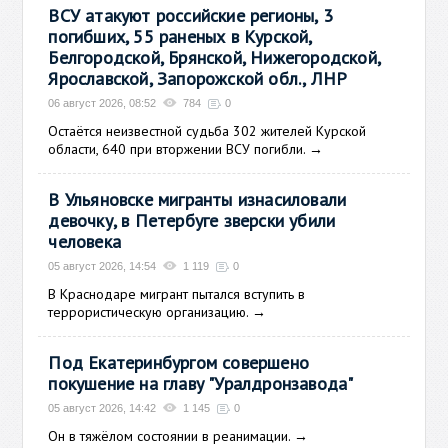
ВСУ атакуют российские регионы, 3
погибших, 55 раненых в Курской,
Белгородской, Брянской, Нижегородской,
Ярославской, Запорожской обл., ЛНР
06 август 2026, 08:52
784
0
Остаётся неизвестной судьба 302 жителей Курской
области, 640 при вторжении ВСУ погибли.
→
В Ульяновске мигранты изнасиловали
девочку, в Петербуге зверски убили
человека
05 август 2026, 14:54
1 119
0
В Краснодаре мигрант пытался вступить в
террористическую организацию.
→
Под Екатеринбургом совершено
покушение на главу "Уралдронзавода"
05 август 2026, 14:42
1 145
0
Он в тяжёлом состоянии в реанимации.
→