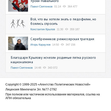
Уроки Навального
Павел Святенков
01:14
364 477
Всё, что вы хотели знать о педофилии, но
боялись спросить
Константин Крылов
11:30
359 187
Серебренников: режиссерская трагедия
Игорь Караулов
14:50
347 156
Благодаря Крылову исчезли родимые пятна русского
национализма
Павел Святенков
14:48
343 072
Copyright © 1999-2025 «Агентство Политических Новостей»
Лицензия Минпечати Эл. №77-2792
При полном или частичном использовании материалов, ссылка на
АПН обязательна