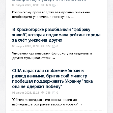
06 август 2026, 12:06
633
0
Российскому производству электроники жизненно
необходимо увеличение госзакупок.
→
В Красногорске разоблачили "фабрику
жалоб", которая поднимала рейтинг города
за счёт унижения других
06 август 2026, 11:39
677
0
Чиновники организовали фотоохоту на недочёты в
других муниципалитетах.
→
США нарастили снабжение Украины
разведданными, британский министр
пообещал поддерживать Украину "пока
она не одержит победу"
06 август 2026, 11:18
736
0
"Обмен разведданными восстановлен до
наблюдавшегося ранее высокого уровня".
→