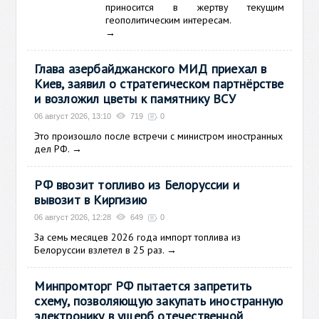
приносится в жертву текущим
геополитическим интересам.
→
Глава азербайджанского МИД приехал в
Киев, заявил о стратегическом партнёрстве
и возложил цветы к памятнику ВСУ
06 август 2026, 13:10
719
0
Это произошло после встречи с министром иностранных
дел РФ.
→
РФ ввозит топливо из Белоруссии и
вывозит в Киргизию
06 август 2026, 12:28
649
0
За семь месяцев 2026 года импорт топлива из
Белоруссии взлетел в 25 раз.
→
Минпромторг РФ пытается запретить
схему, позволяющую закупать иностранную
электронику в ущерб отечественной