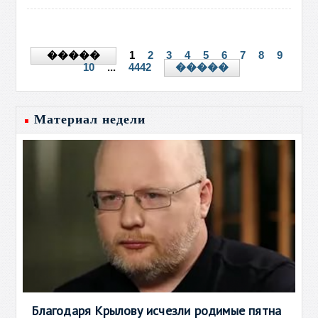
1
2
3
4
5
6
7
8
9
�����
10
...
4442
�����
Материал недели
Благодаря Крылову исчезли родимые пятна