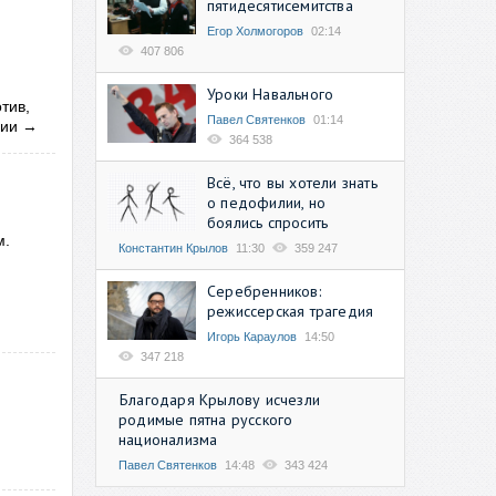
пятидесятисемитства
Егор Холмогоров
02:14
407 806
Уроки Навального
тив,
Павел Святенков
01:14
сии
→
364 538
Всё, что вы хотели знать
о педофилии, но
боялись спросить
м.
Константин Крылов
11:30
359 247
Серебренников:
режиссерская трагедия
Игорь Караулов
14:50
347 218
Благодаря Крылову исчезли
родимые пятна русского
национализма
Павел Святенков
14:48
343 424