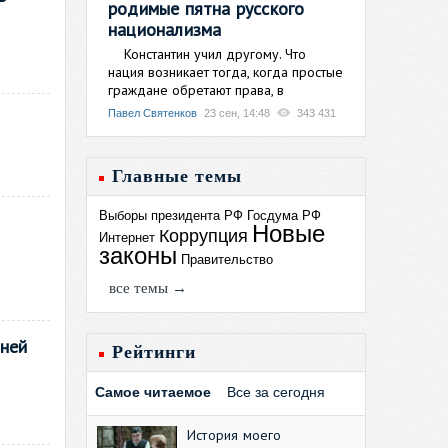
родимые пятна русского
национализма
Константин учил другому. Что
нация возникает тогда, когда простые
граждане обретают права, в
Павел Святенков
23 сен, 14:48
343 431
Главные темы
Выборы президента РФ
Госдума РФ
Новые
Коррупция
Интернет
законы
Правительство
все темы →
дней
Рейтинги
Самое читаемое
Все за сегодня
История моего