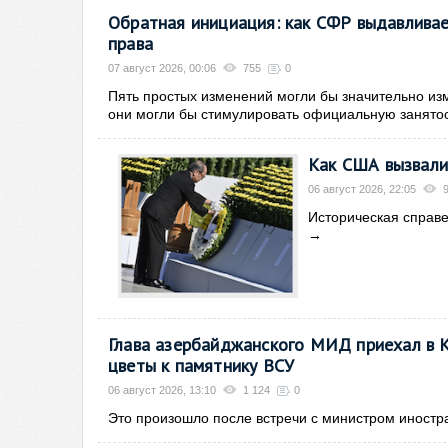
Обратная инициация: как СФР выдавливае
права
07 август 2026, 00:06
755
0
Пять простых изменений могли бы значительно из
они могли бы стимулировать официальную занятос
Как США вызвали
06 август 2026, 22:05
Историческая справе
→
Глава азербайджанского МИД приехал в К
цветы к памятнику ВСУ
06 август 2026, 13:10
1 124
0
Это произошло после встречи с министром иностр