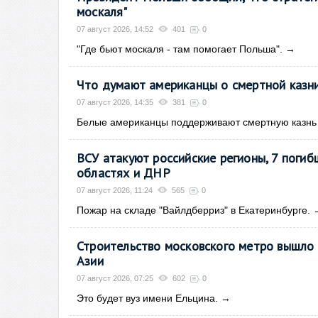
москаля"
07 август 2026, 14:52
401
0
"Где бьют москаля - там помогает Польша".
→
Что думают американцы о смертной казни
07 август 2026, 14:35
381
0
Белые американцы поддерживают смертную казнь 
ВСУ атакуют российские регионы, 7 погиб
областях и ДНР
07 август 2026, 11:24
565
0
Пожар на складе "Вайлдберриз" в Екатеринбурге.
Строительство московского метро вышло 
Азии
07 август 2026, 07:25
602
0
Это будет вуз имени Ельцина.
→