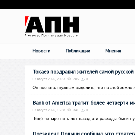
Новости
Публикации
Мнения
Токаев поздравил жителей самой русской
07 август 2026, 20:33
205
0
Он посчитал нужным выделить, что на этой земле 
Bank of America тратит более четверти м
07 август 2026, 15:38
341
0
Ещё
четыре-пять лет назад эти расходы были н
Президент Польши сообщил, что стратеги