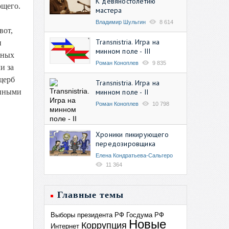
К девяностолетию
ющего.
мастера
Владимир Шульгин
8 614
вот,
Transnistria. Игра на
и
минном поле - III
ьных
Роман Коноплев
9 835
и за
щерб
Transnistria. Игра на
минном поле - II
енными
Роман Коноплев
10 798
Хроники пикирующего
передозировщика
Елена Кондратьева-Сальгеро
11 364
Главные темы
Выборы президента РФ
Госдума РФ
Новые
Коррупция
Интернет