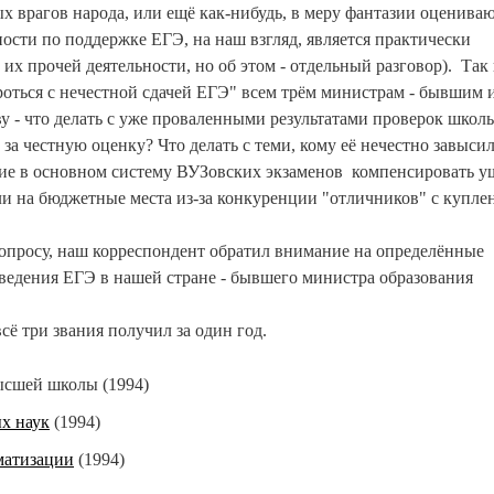
ых врагов народа, или ещё как-нибудь, в меру фантазии оценива
ости по поддержке ЕГЭ, на наш взгляд, является практически
их прочей деятельности, но об этом - отдельный разговор). Так 
роться с нечестной сдачей ЕГЭ" всем трём министрам - бывшим 
ву - что делать с уже проваленными результатами проверок школ
 за честную оценку? Что делать с теми, кому её нечестно завысил
шие в основном систему ВУЗовских экзаменов компенсировать у
ли на бюджетные места из-за конкуренции "отличников" с купл
просу, наш корреспондент обратил внимание на определённые
ведения ЕГЭ в нашей стране - бывшего министра образования
ё три звания получил за один год.
сшей школы (1994)
х наук
(1994)
матизации
(1994)