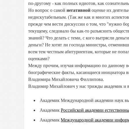
по-другому - как полных идиотов, как сознательн
Но вопрос о самой
негативной
оценке их деятельн
недискутабельным. (Так же как и многих аспектов 
прежде чем вести дискуссии о том, что "нужно бо
текущему, следовало бы как-то разъяснить общест
знаний? Что делать с теми, с кого вытрясли деньги
деньги? Не хотят ли господа министры, отменив
всем тем честным абитуриентам, которые не попа
оценками?
Между прочим, изучая информацию по данному во
биографические факты, касающиеся инициатора в
Владимира Михайловича Филлипова.
Владимир Михайлович у нас трижды академик и вс
Академик Международной академии наук вы
Академик
Российской академии естественны
Академик
Международной академии инфор