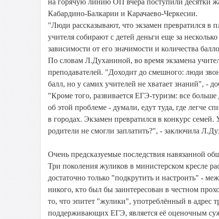
на горячую линию ОП вчера поступили десятки жа
Кабардино-Балкарии и Карачаево-Черкесии.
"Люди рассказывают, что экзамен превратился в п
учителя собирают с детей деньги еще за несколько 
зависимости от его значимости и количества балл
По словам Л.Духаниной, во время экзамена учител
преподавателей. "Доходит до смешного: люди звон
балл, но у самих учителей не хватает знаний", - до
"Кроме того, развивается ЕГЭ-туризм: все больше
об этой проблеме - думали, едут туда, где легче с
в городах. Экзамен превратился в конкурс семей. 
родители не смогли заплатить?", - заключила Л.Ду
Очень предсказуемые последствия навязанной общ
Три поколения жуликов в министерском кресле рас
достаточно только "подкрутить и настроить" - ме
никого, кто был бы заинтересован в честном пр
то, что эпитет "жулики", употреблённый в адрес
поддерживающих ЕГЭ, является её оценочным суж