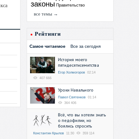
законы
Правительство
икса
все темы →
Рейтинги
Самое читаемое
Все за сегодня
История моего
пятидесятисемитства
Егор Холмогоров
02:14
407 666
Уроки Навального
Павел Святенков
01:14
364 406
Всё, что вы хотели знать
о педофилии, но
боялись спросить
Константин Крылов
11:30
359 114