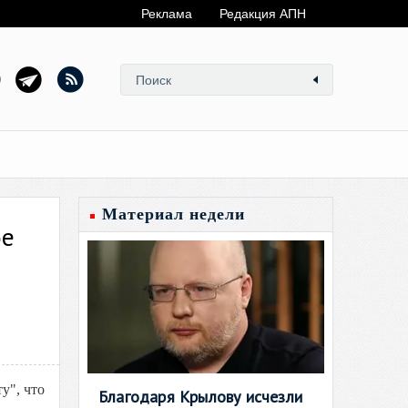
Реклама
Редакция АПН
Материал недели
ое
у", что
Благодаря Крылову исчезли