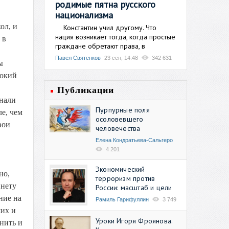
родимые пятна русского
национализма
ол, и
Константин учил другому. Что
нация возникает тогда, когда простые
 в
граждане обретают права, в
Павел Святенков
23 сен, 14:48
342 631
ы
сокий
Публикации
знали
Пурпурные поля
ле, чем
осоловевшего
вои
человечества
Елена Кондратьева-Сальгеро
4 201
Экономический
но,
терроризм против
 нету
России: масштаб и цели
ние на
Рамиль Гарифуллин
3 749
ших и
Уроки Игоря Фроянова.
нить и