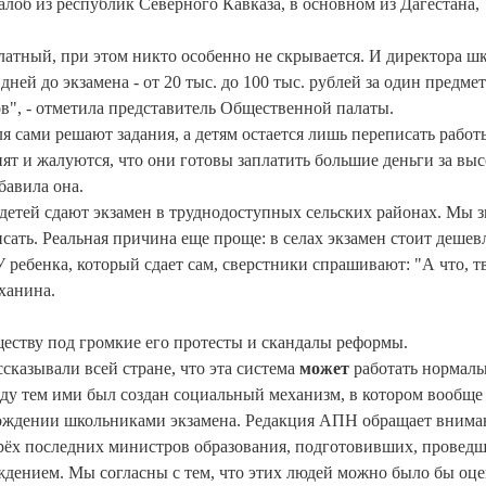
лоб из республик Северного Кавказа, в основном из Дагестана,
латный, при этом никто особенно не скрывается. И директора шк
дней до экзамена - от 20 тыс. до 100 тыс. рублей за один предмет
ов", - отметила представитель Общественной палаты.
я сами решают задания, а детям остается лишь переписать работ
ят и жалуются, что они готовы заплатить большие деньги за вы
бавила она.
 детей сдают экзамен в труднодоступных сельских районах. Мы 
писать. Реальная причина еще проще: в селах экзамен стоит дешев
У ребенка, который сдает сам, сверстники спрашивают: "А что, т
ханина.
еству под громкие его протесты и скандалы реформы.
сказывали всей стране, что эта система
может
работать нормаль
жду тем ими был создан социальный механизм, в котором вообще
охождении школьниками экзамена. Редакция АПН обращает внима
 трёх последних министров образования, подготовивших, провед
дением. Мы согласны с тем, что этих людей можно было бы оце