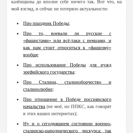
казёнщины до вполне себе ничего так. Вот что, на
мой взгляд, и сейчас не потеряло актуальности:
Про праздник Победы
;
Про то, воевали ли русские с
«фашистами» или всё-таки с немцами, и
как нам стоит относиться к «фашизму»
вообще
Про использование Победы
для нужд
эрефийского государства
;
Про Сталина, сталиноборчество и
сталинолюбие
;
Про отношение к Победе россиянского
начальства
(не моё, но ППКС, как говорят
в этих ваших интернетах);
Ну и о сегодняшнем состоянии военно-
сталинско-народнического дискурса: так