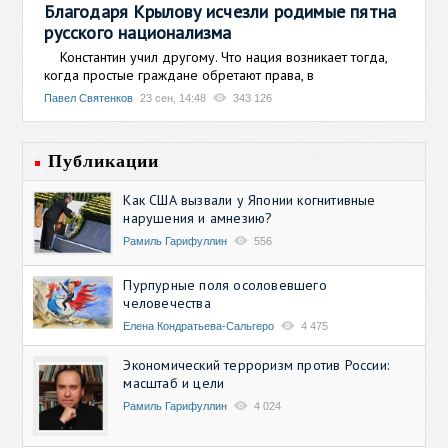
Благодаря Крылову исчезли родимые пятна
русского национализма
Константин учил другому. Что нация возникает тогда,
когда простые граждане обретают права, в
Павел Святенков
23 сен, 14:48
343 126
Публикации
Как США вызвали у Японии когнитивные
нарушения и амнезию?
Рамиль Гарифуллин
556
Пурпурные поля осоловевшего
человечества
Елена Кондратьева-Сальгеро
4 475
Экономический терроризм против России:
масштаб и цели
Рамиль Гарифуллин
4 024