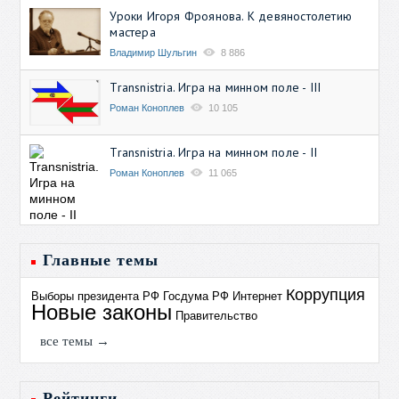
Уроки Игоря Фроянова. К девяностолетию
мастера
Владимир Шульгин
8 886
Transnistria. Игра на минном поле - III
Роман Коноплев
10 105
Transnistria. Игра на минном поле - II
Роман Коноплев
11 065
Главные темы
Коррупция
Выборы президента РФ
Госдума РФ
Интернет
Новые законы
Правительство
все темы →
Рейтинги