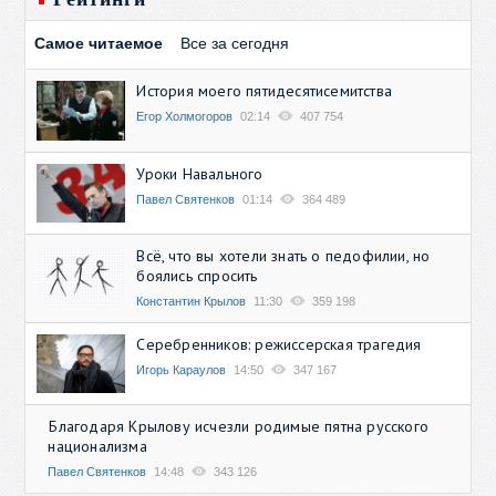
Самое читаемое
Все за сегодня
История моего пятидесятисемитства
Егор Холмогоров
02:14
407 754
Уроки Навального
Павел Святенков
01:14
364 489
Всё, что вы хотели знать о педофилии, но
боялись спросить
Константин Крылов
11:30
359 198
Серебренников: режиссерская трагедия
Игорь Караулов
14:50
347 167
Благодаря Крылову исчезли родимые пятна русского
национализма
Павел Святенков
14:48
343 126