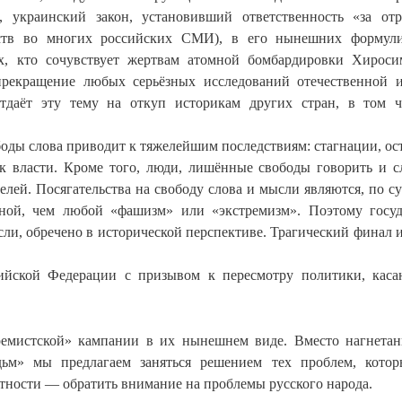
, украинский закон, установивший ответственность «за от
ьств во многих российских СМИ), в его нынешних формули
ех, кто сочувствует жертвам атомной бомбардировки Хирос
 прекращение любых серьёзных исследований отечественной 
даёт эту тему на откуп историкам других стран, в том ч
боды слова приводит к тяжелейшим последствиям: стагнации, ос
 к власти. Кроме того, люди, лишённые свободы говорить и с
елей. Посягательства на свободу слова и мысли являются, по су
сной, чем любой «фашизм» или «экстремизм». Поэтому госуд
ли, обречено в исторической перспективе. Трагический финал 
ийской Федерации с призывом к пересмотру политики, кас
емистской» кампании в их нынешнем виде. Вместо нагнетан
дьм» мы предлагаем заняться решением тех проблем, котор
тности — обратить внимание на проблемы русского народа.