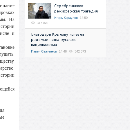
рицание
Серебренников:
режиссерская трагедия
ровках
Игорь Караулов
14:50
имы. На
347 070
истории
исле и
Благодаря Крылову исчезли
родимые пятна русского
национализма
тановке
Павел Святенков
14:48
342 573
лушать,
ществу,
арство,
истории
ающейся
ия
ые