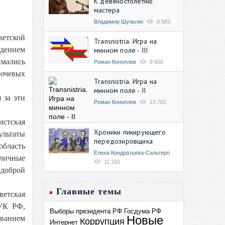
К девяностолетию
мастера
Владимир Шульгин
8 583
ветской
Transnistria. Игра на
адением
минном поле - III
имались
Роман Коноплев
9 800
лючевых
Transnistria. Игра на
минном поле - II
 за эти
Роман Коноплев
10 762
истская
Хроники пикирующего
ультаты
передозировщика
область
Елена Кондратьева-Сальгеро
бличные
11 330
едоброй
Главные темы
ветская
 УК РФ,
Выборы президента РФ
Госдума РФ
Новые
ованием
Коррупция
Интернет