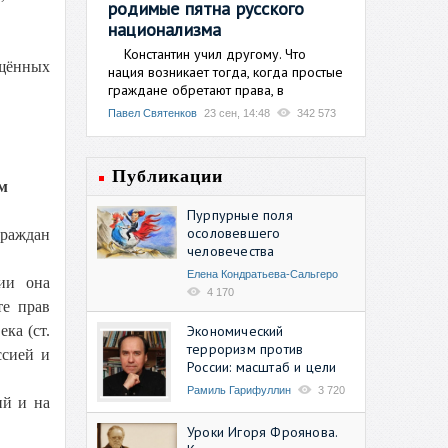
родимые пятна русского
национализма
Константин учил другому. Что
ящённых
нация возникает тогда, когда простые
граждане обретают права, в
Павел Святенков
23 сен, 14:48
342 573
Публикации
м
Пурпурные поля
осоловевшего
граждан
человечества
Елена Кондратьева-Сальгеро
ии она
4 170
те прав
Экономический
ка (ст.
терроризм против
ссией и
России: масштаб и цели
Рамиль Гарифуллин
3 720
ий и на
Уроки Игоря Фроянова.