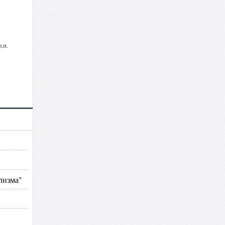
.н.
лизма"