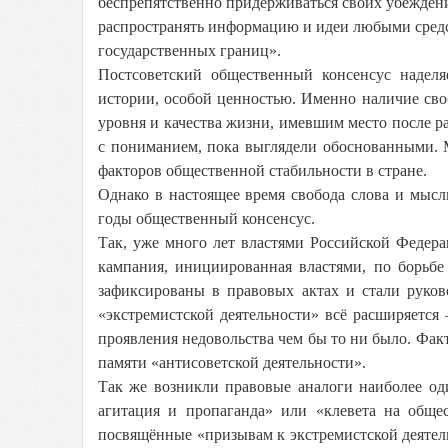
беспрепятственно придерживаться своих убеждени
распространять информацию и идеи любыми сред
государственных границ».
Постсоветский общественный консенсус наделя
истории, особой ценностью. Именно наличие сво
уровня и качества жизни, имевшим место после 
с пониманием, пока выглядели обоснованными. М
факторов общественной стабильности в стране.
Однако в настоящее время свобода слова и мысл
годы общественный консенсус.
Так, уже много лет властями Российской Федер
кампания, инициированная властями, по борьбе
зафиксированы в правовых актах и стали руков
«экстремистской деятельности» всё расширяетс
проявления недовольства чем бы то ни было. Факт
памяти «антисоветской деятельности».
Так же возникли правовые аналоги наиболее одио
агитация и пропаганда» или «клевета на обще
посвящённые «призывам к экстремистской деяте