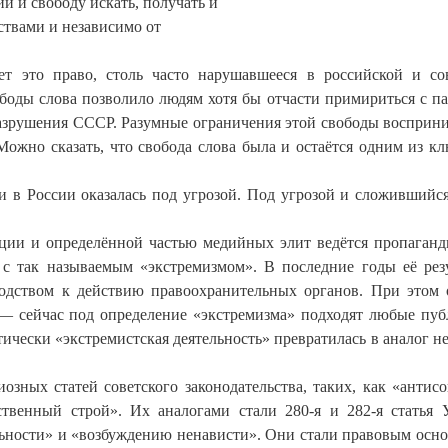
й и свободу искать, получать и
ствами и независимо от
ет это право, столь часто нарушавшееся в российской и со
боды слова позволило людям хотя бы отчасти примириться с п
разрушения СССР. Разумные ограничения этой свободы восприн
ожно сказать, что свобода слова была и остаётся одним из к
и в России оказалась под угрозой. Под угрозой и сложившийся
ации и определённой частью медийных элит ведётся пропаганд
 с так называемым «экстремизмом». В последние годы её рез
одством к действию правоохранительных органов. При этом 
я — сейчас под определение «экстремизма» подходят любые пу
ически «экстремистская деятельность» превратилась в аналог н
зных статей советского законодательства, таких, как «антисо
ственный строй». Их аналогами стали 280-я и 282-я статья
льности» и «возбуждению ненависти». Они стали правовым осн