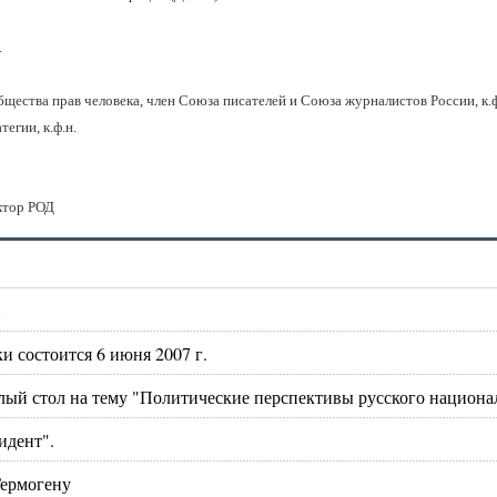
.
тва прав человека, член Союза писателей и Союза журналистов России, к.ф
гии, к.ф.н.
ктор РОД
»
 состоится 6 июня 2007 г.
глый стол на тему "Политические перспективы русского национа
идент".
Гермогену