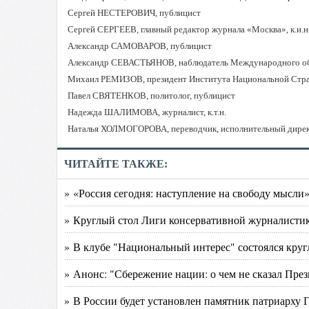
Сергей НЕСТЕРОВИЧ, публицист
Сергей СЕРГЕЕВ, главный редактор журнала
«
Москва
»,
к.и.н
Александр САМОВАРОВ, публицист
Александр СЕВАСТЬЯНОВ, наблюдатель Международного общес
Михаил РЕМИЗОВ, президент Института Национальной Страте
Павел СВЯТЕНКОВ, политолог, публицист
Надежда ШАЛИМОВА, журналист, к.т.н.
Наталья ХОЛМОГОРОВА, переводчик, исполнительный дире
ЧИТАЙТЕ ТАКЖЕ:
» «Россия сегодня: наступление на свободу мысли
» Круглый стол Лиги консервативной журналистики
» В клубе "Национальный интерес" состоялся кру
» Анонс: "Сбережение нации: о чем не сказал През
» В России будет установлен памятник патриарху 