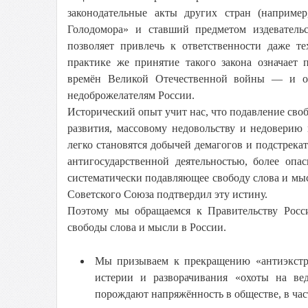
законодательные акты других стран (например
Голодомора» и ставший предметом издевател
позволяет привлечь к ответственности даже т
практике же принятие такого закона означает
времён Великой Отечественной войны — и от
недоброжелателям России.
Исторический опыт учит нас, что подавление сво
развития, массовому недовольству и недоверию
легко становятся добычей демагогов и подстрекат
антигосударственной деятельностью, более опа
систематически подавляющее свободу слова и мыс
Советского Союза подтвердил эту истину.
Поэтому мы обращаемся к Правительству Росс
свободы слова и мысли в России.
Мы призываем к прекращению «антиэкстр
истерии и разворачивания «охоты на ве
порождают напряжённость в обществе, в час