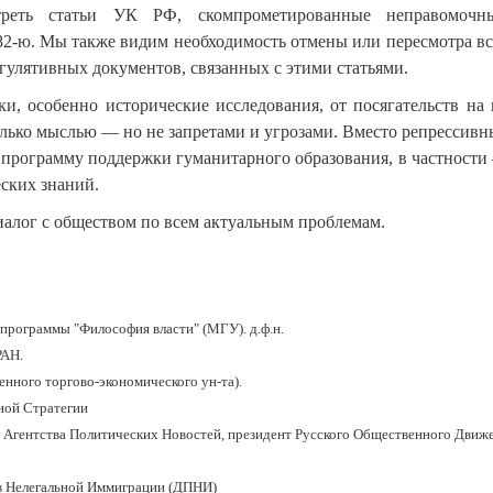
реть статьи УК РФ, скомпрометированные неправомочн
82-ю. Мы также видим необходимость отмены или пересмотра вс
гулятивных документов, связанных с этими статьями.
, особенно исторические исследования, от посягательств на 
олько мыслью — но не запретами и угрозами. Вместо репрессивн
 программу поддержки гуманитарного образования, в частности
ских знаний.
иалог с обществом по всем актуальным проблемам.
рограммы "Философия власти" (МГУ). д.ф.н.
РАН.
ного торгово-экономического ун-та).
ной Стратегии
 Агентства Политических Новостей, президент Русского Общественного Движ
в Нелегальной Иммиграции (ДПНИ)