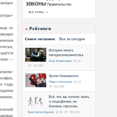
законы
ывающих
Правительство
все темы →
ратуры»
иная от
Рейтинги
вляющее
Самое читаемое
Все за сегодня
менения
чески,
История моего
здаётся
пятидесятисемитства
ления —
Егор Холмогоров
02:14
407 655
шизмом»
Уроки Навального
ософии,
Павел Святенков
01:14
ые годы
364 395
издания
Всё, что вы хотели знать
овании,
о педофилии, но
боялись спросить
уплений
Константин Крылов
11:30
359 102
авовые