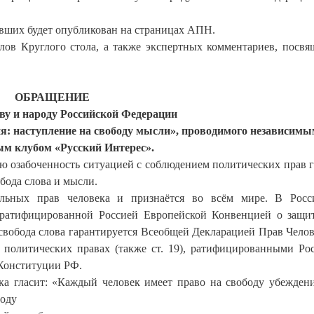
вших будет опубликован на страницах АПН.
ов Круглого стола, а также экспертных комментариев, посв
ОБРАЩЕНИЕ
ву и народу Российской Федерации
ня: наступление на свободу мысли», проводимого независимы
ым клубом «Русский Интерес».
ую озабоченность ситуацией с соблюдением политических прав 
обода слова и мысли.
альных прав человека и признаётся во всём мире. В Росс
и ратифицированной Россией Европейской Конвенцией о защи
, свобода слова гарантируется Всеобщей Декларацией Прав Челове
политических правах (также ст. 19), ратифицированными Ро
 Конституции РФ.
ка гласит: «Каждый человек имеет право на свободу убежден
боду