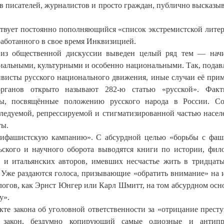
ив писателей, журналистов и просто граждан, публично высказ
ствует постоянно пополняющийся «список экстремистской лите
аботанного в свое время Инквизицией.
 из общественной дискуссии выведен целый ряд тем — нач
циальными, культурными и особенно национальными. Так, пода
ивисты русского национального движения, иные случаи её при
рганов открыто называют 282-ю статью «русской». Факти
ы, посвящённые положению русского народа в России. Со
еследуемой, репрессируемой и стигматизированной частью насе
ты.
нтифашистскую кампанию». С абсурдной целью «борьбы с фа
льского и научного оборота выводятся книги по истории, фил
 и итальянских авторов, имевших несчастье жить в тридцат
Уже раздаются голоса, призывающие «обратить внимание» на 
огов, как Эрнст Юнгер или Карл Шмитт, на том абсурдном осн
у».
кте закона об уголовной ответственности за «отрицание прест
закон, бездумно копирующий самые одиозные и антипр