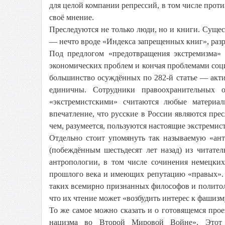
для целой компании репрессий, в том числе прот
своё мнение.
Преследуются не только люди, но и книги. Суще
— нечто вроде «Индекса запрещенных книг», разр
Под предлогом «предотвращения экстремизма»
экономических проблем и кончая проблемами со
большинство осуждённых по 282-й статье — акт
единичны. Сотрудники правоохранительных о
«экстремистскими» считаются любые материал
впечатление, что русские в России являются пр
чем, разумеется, пользуются настоящие экстремис
Отдельно стоит упомянуть так называемую «а
(побеждённым шестьдесят лет назад) из читате
антропологии, в том числе сочинения немецких
прошлого века и имеющих репутацию «правых». 
таких всемирно признанных философов и политол
что их чтение может «возбудить интерес к фашизм
То же самое можно сказать и о готовящемся прое
нацизма во Второй Мировой Войне». Этот 