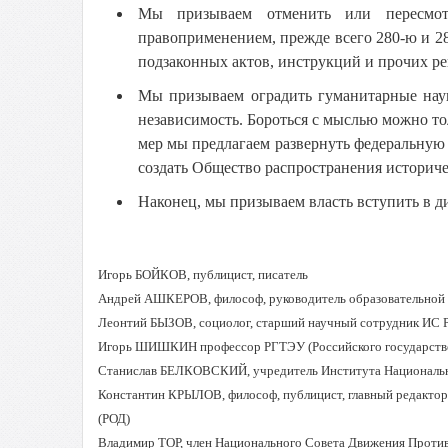
Мы призываем отменить или пересмот
правоприменением, прежде всего 280-ю и 2
подзаконных актов, инструкций и прочих ре
Мы призываем оградить гуманитарные науки
независимость. Бороться с мыслью можно т
мер мы предлагаем развернуть федеральную
создать Общество распространения историче
Наконец, мы призываем власть вступить в д
Игорь БОЙКОВ, публицист, писатель
Андрей АШКЕРОВ, философ, руководитель образовательной п
Леонтий БЫЗОВ, социолог, старший научный сотрудник ИС 
Игорь ШИШКИН профессор РГТЭУ (Российского государствен
Станислав БЕЛКОВСКИЙ, учредитель Института Националь
Константин КРЫЛОВ, философ, публицист, главный редактор
(РОД)
Владимир ТОР, член Национального Совета Движения Проти