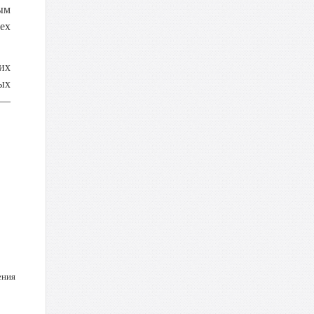
ым
ех
их
ых
 —
ения