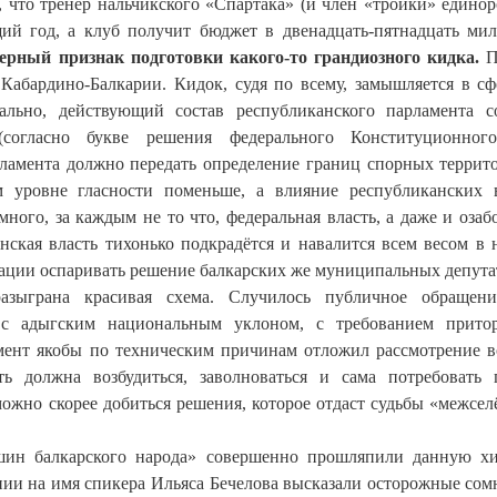
 что тренер нальчикского «Спартака» (и член «тройки» единор
ий год, а клуб получит бюджет в двенадцать-пятнадцать ми
ерный признак подготовки какого-то грандиозного кидка.
П
Кабардино-Балкарии. Кидок, судя по всему, замышляется в сф
льно, действующий состав республиканского парламента с
согласно букве решения федерального Конституционного
рламента должно передать определение границ спорных террит
уровне гласности поменьше, а влияние республиканских 
ого, за каждым не то что, федеральная власть, а даже и озаб
анская власть тихонько подкрадётся и навалится всем весом в
изации оспаривать решение балкарских же муниципальных депута
азыграна красивая схема. Случилось публичное обращени
 с адыгским национальным уклоном, с требованием притор
ент якобы по техническим причинам отложил рассмотрение в
ь должна возбудиться, заволноваться и сама потребовать 
ожно скорее добиться решения, которое отдаст судьбы «межсел
йшин балкарского народа» совершенно прошляпили данную хи
нии на имя спикера Ильяса Бечелова высказали осторожные сом