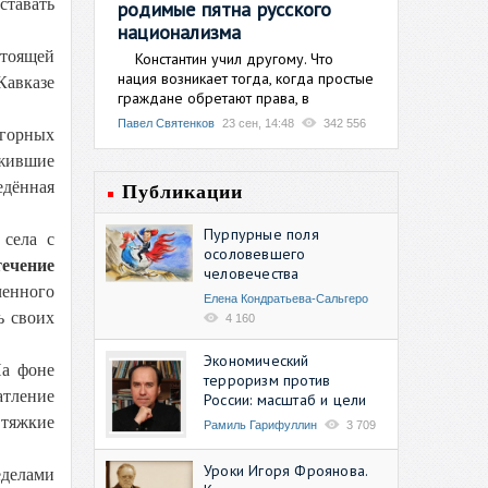
тавать
родимые пятна русского
национализма
стоящей
Константин учил другому. Что
нация возникает тогда, когда простые
Кавказе
граждане обретают права, в
Павел Святенков
23 сен, 14:48
342 556
 горных
ожившие
едённая
Публикации
Пурпурные поля
 села с
осоловевшего
течение
человечества
ченного
Елена Кондратьева-Сальгеро
ь своих
4 160
Экономический
На фоне
терроризм против
атление
России: масштаб и цели
 тяжкие
Рамиль Гарифуллин
3 709
Уроки Игоря Фроянова.
еделами