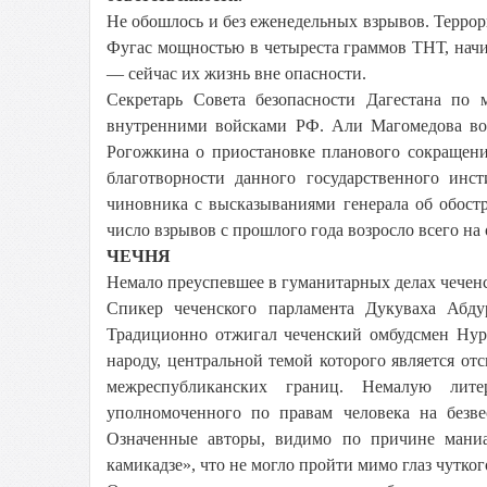
Не обошлось и без еженедельных взрывов. Терро
Фугас мощностью в четыреста граммов ТНТ, нач
— сейчас их жизнь вне опасности.
Секретарь Совета безопасности Дагестана п
внутренними войсками РФ. Али Магомедова во
Рогожкина о приостановке планового сокращени
благотворности данного государственного инст
чиновника с высказываниями генерала об обост
число взрывов с прошлого года возросло всего на 
ЧЕЧНЯ
Немало преуспевшее в гуманитарных делах чеченск
Спикер чеченского парламента Дукуваха Абду
Традиционно отжигал чеченский омбудсмен Нур
народу, центральной темой которого является от
межреспубликанских границ. Немалую лите
уполномоченного по правам человека на безве
Означенные авторы, видимо по причине маниа
камикадзе», что не могло пройти мимо глаз чутко