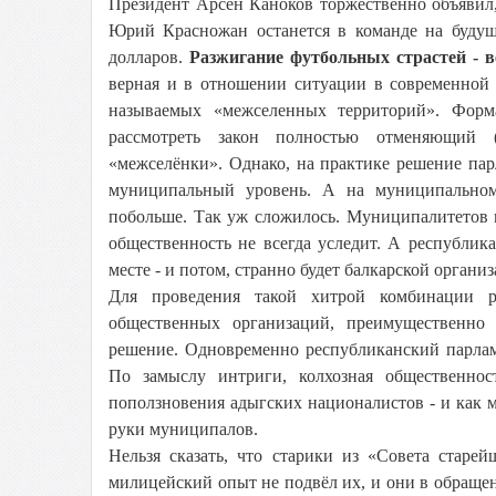
Президент Арсен Каноков торжественно объявил,
Юрий Красножан останется в команде на будущ
долларов.
Разжигание футбольных страстей - в
верная и в отношении ситуации в современной 
называемых «межселенных территорий». Форма
рассмотреть закон полностью отменяющий (
«межселёнки». Однако, на практике решение па
муниципальный уровень. А на муниципальном 
побольше. Так уж сложилось. Муниципалитетов мн
общественность не всегда уследит. А республик
месте - и потом, странно будет балкарской орган
Для проведения такой хитрой комбинации р
общественных организаций, преимущественно
решение. Одновременно республиканский парлам
По замыслу интриги, колхозная общественност
поползновения адыгских националистов - и как м
руки муниципалов.
Нельзя сказать, что старики из «Совета старе
милицейский опыт не подвёл их, и они в обраще