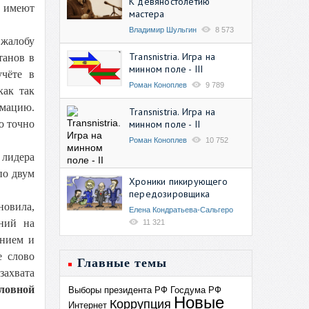
К девяностолетию
, имеют
мастера
Владимир Шульгин
8 573
 жалобу
Transnistria. Игра на
танов в
минном поле - III
учёте в
Роман Коноплев
9 789
как так
имацию.
Transnistria. Игра на
минном поле - II
о точно
Роман Коноплев
10 752
 лидера
по двум
Хроники пикирующего
передозировщика
новила,
Елена Кондратьева-Сальгеро
ний на
11 321
анием и
е слово
Главные темы
захвата
оловной
Выборы президента РФ
Госдума РФ
Новые
Коррупция
Интернет