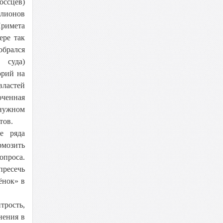
оссцев)
ллионов
римета
ере так
обрался
 суда)
орий на
властей
оченная
 нужном
тов.
е ряда
мозить
опроса.
пресечь
ёнок» в
трость,
нения в