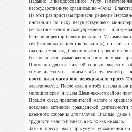
Недавно ликвидированное Муху Гимбатовиче
негосударственную организацию «Фонд «Благотв
На этот раз приставы принесли решение Верховн
инстанции по иску несуществующего министер
бесплатное медицинское учреждение — принужда
Раньше директор больницы Айшат Магомедова о
сёл (основных пациенток больницы), но сейчас о
глаз на землю под больничными строениями биз
бесконечными судами женщина вполне может прос
Примерно двести жителей горных аварских рай
символическим названием Заиб в очередной раз по
почти пяти часов они перекрывали трассу Тл
электричества. После явления трёх начальников
милиционеров) и главы Шамильского района проте
Прошёл съезд представителей малого и среднего
довольно активной гражданской деятельности 
казенного собрания для галочки. Видимо, даже 
трудности малого бизнеса, а их ох как не мало.
Зато в прессу были просунуты упоминания об 