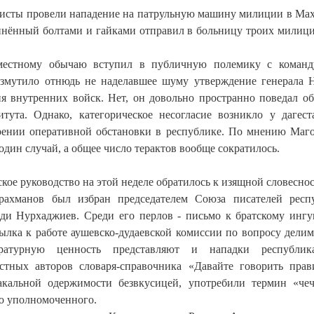
ристы провели нападение на патрульную машину милиции в Мах
инённый болтами и гайками отправил в больницу троих милиц
о местному обычаю вступил в публичную полемику с коман
змутило отнюдь не наделавшее шуму утверждение генерала 
я внутренних войск. Нет, он довольно пространно поведал о
итута. Однако, категорическое несогласие возникло у дагест
рении оперативной обстановки в республике. По мнению Маг
один случай, а общее число терактов вообще сократилось.
ое руководство на этой неделе обратилось к изящной словеснос
рахманов был избран председателем Союза писателей респ
ди Нурхаджиев. Среди его перлов - письмо к братскому инг
сылка к работе аушевско-дудаевской комиссии по вопросу дели
ратурную ценность представляют и нападки республика
стных авторов словаря-справочника «Давайте говорить прав
кальной одержимости безвкусицей, употребили термин «че
го уполномоченного.