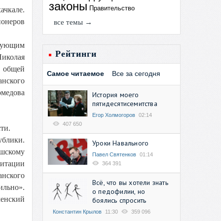
законы
Правительство
ачкале.
ионеров
все темы →
дующим
Рейтинги
Николая
б общей
Самое читаемое
Все за сегодня
анского
омедова
История моего
пятидесятисемитства
Егор Холмогоров
02:14
407 650
ти.
ублики.
Уроки Навального
ушскому
Павел Святенков
01:14
митации
364 391
нского
Всё, что вы хотели знать
ильно».
о педофилии, но
ченский
боялись спросить
Константин Крылов
11:30
359 096