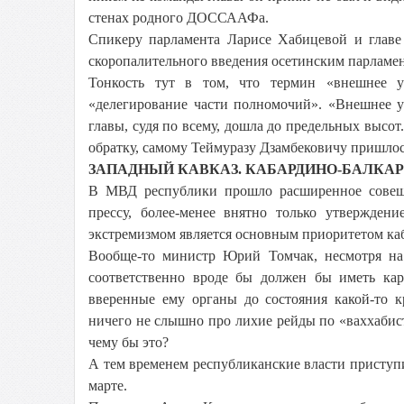
стенах родного ДОССААФа.
Спикеру парламента Ларисе Хабицевой и главе
скоропалительного введения осетинским парламе
Тонкость тут в том, что термин «внешнее у
«делегирование части полномочий». «Внешнее у
главы, судя по всему, дошла до предельных высот.
обратку, самому Теймуразу Дзамбековичу пришлос
ЗАПАДНЫЙ КАВКАЗ. КАБАРДИНО-БАЛКА
В МВД республики прошло расширенное совеща
прессу, более-менее внятно только утвержден
экстремизмом является основным приоритетом ка
Вообще-то министр Юрий Томчак, несмотря на
соответственно вроде бы должен бы иметь кар
вверенные ему органы до состояния какой-то к
ничего не слышно про лихие рейды по «ваххабис
чему бы это?
А тем временем республиканские власти приступ
марте.