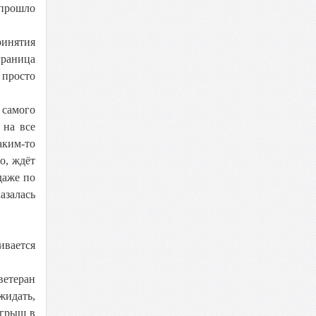
 прошло
ринятия
граница
 просто
 самого
 на все
аким-то
о, ждёт
даже по
азалась
ивается
ветеран
жидать,
игрыш в