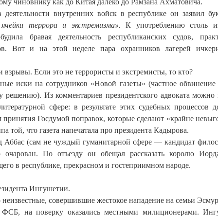
ому чиновнику как до Китая далеко до Рамзана Ахматовича.
 деятельности внутренних войск в республике он заявил бу
 ячейки террора и экстремизма».
К употреблению столь и
удила бравая деятельность республиканских судов, прак
в. Вот и на этой неделе пара охранников лагерей ичкер
и взрывы. Если это не террористы и экстремисты, то кто?
бные иски на сотрудников «Новой газеты» (частное обвинение
у решению). Из комментариев президентского адвоката можно 
литературной сфере: в результате этих судебных процессов д
м принятия Госдумой поправок, которые сделают «крайне невы
а той, что газета напечатала про президента Кадырова.
д Аббас (сам не чуждый гуманитарной сфере — кандидат фило
 очарован. По отъезду он обещал рассказать королю Иор
щего в республике, прекрасном и гостеприимном народе.
езидента Ингушетии.
о неизвестные, совершившие жестокое нападение на семьи Эсму
 ФСБ, на поверку оказались местными милиционерами. Ин