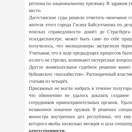
региона по национальному признаку. В здравом ум
место.
Дагестанские суды решили отметить окончание г
жителя этого города Гасана Байсултанова по делу
поисках справедливости дошёл до Страсбурга 
психдиспансере, может быть само по себе прир
получилось, что милиционеры застрелили бере
Учитывая, что в ходе предыдущих процессов было 
из него не стрелял, возникают интересные вопро
Другое знаменательное судебное решение выне
буйнакских «ваххабистов». Распиаренный властя
статьям из четырёх.
Присяжных не могли набрать в течение полутора
что обвинению не удалось доказать создани
сотрудников правоохранительных органов. Удал
незаконное ношение оружия. В решении специа
министра внутренних дел республики, что ему 
которого якобы несколько месяцев и шла спецоп
ответственности.