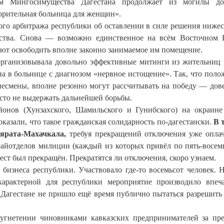
м Мингосимущества Дагестана продолжает из могилы дос
орительная больница для женщин».
ого арбитража республики об оставлении в силе решения ниже
ства. Снова — возможно единственное на всём Восточном 
ют освободить вполне законно занимаемое им помещение.
рганизовывала довольно эффективные митинги из жительниц
на в больнице с диагнозом «нервное истощение». Так, что пол
несмены, вполне резонно могут рассчитывать на победу — дов
то не выдержать дальнейшей борьбы.
онов (Хунзахского, Шамильского и Гунибского) на окраине
казали, что такое гражданская солидарность по-дагестански.
В 
ярата-Махачкала,
требуя прекращений отключения уже опла
 райотделов милиции (каждый из которых привёл по пять-восем
ст был прекращён. Прекратятся ли отключения, скоро узнаем.
 бизнеса республики. Участвовало где-то восемьсот человек. 
характерной для республики мероприятие производило впеч
в Дагестане не пришло ещё время публично пытаться разрешить
угнетении чиновниками кавказских предпринимателей за пр