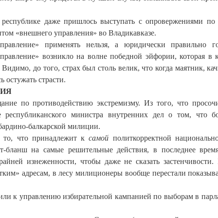
 республике даже пришлось выступать с опровержениями по
нтом «внешнего управления» во Владикавказе.
правление» применять нельзя, а юридически правильно го
правление» возникло на волне победной эйфории, которая в 
 Видимо, до того, страх был столь велик, что когда маятник, кач
ь остужать страсти.
РИЯ
ние по противодействию экстремизму. Из того, что просоч
ие республиканского министра внутренних дел о том, что б
бардино-балкарской милиции.
 то, что принадлежит к
самой
политкорректной национально
т-бланш на самые решительные действия, в последнее врем
райней изнеженности, чтобы даже не сказать застенчивости.
тким» адресам, в лесу милиционеры вообще перестали показыва
или к управлению избирательной кампанией по выборам в парл