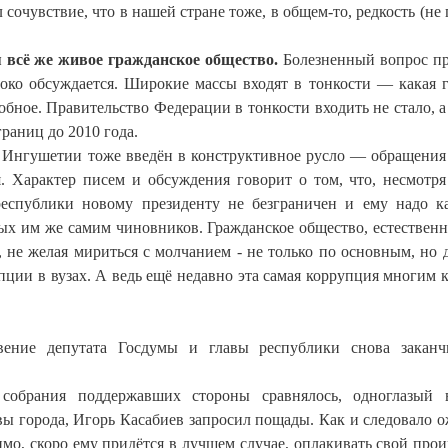
сочувствие, что в нашей стране тоже, в общем-то, редкость (не
всё же живое гражданское общество.
Болезненный вопрос п
око обсуждается. Широкие массы входят в тонкости — какая 
обное. Правительство Федерации в тонкости входить не стало, а
раниц до 2010 года.
в Ингушетии тоже введён в конструктивное русло — обращения
. Характер писем и обсуждения говорит о том, что, несмотря
республики новому президенту не безграничен и ему надо к
ых им же самим чиновников. Гражданское общество, естественн
, не желая мириться с молчанием - не только по основным, но 
ции в вузах. А ведь ещё недавно эта самая коррупция многим к
вение депутата Госдумы и главы республики снова заканч
 собрания поддержавших стороны сравнялось, одноглазый 
вы города, Игорь Касабиев запросил пощады. Как и следовало о
мо, скоро ему придётся в лучшем случае, оплакивать свой про