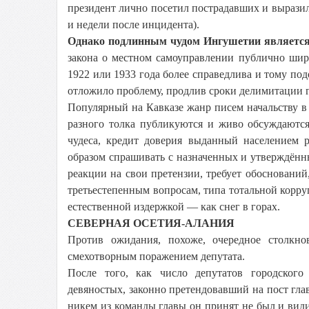
президент лично посетил пострадавших и выразил 
и недели после инцидента).
Однако подлинным чудом Ингушетии является 
закона о местном самоуправлении публично шир
1922 или 1933 года более справедлива и тому под
отложило проблему, продлив сроки делимитации г
Популярный на Кавказе жанр писем начальству 
разного толка публикуются и живо обсуждаются
чудеса, кредит доверия выданный населением 
образом спрашивать с назначенных и утверждённ
реакции на свои претензии, требует обоснований
третьестепенным вопросам, типа тотальной корруп
естественной издержкой — как снег в горах.
СЕВЕРНАЯ ОСЕТИЯ-АЛАНИЯ
Против ожидания, похоже, очередное столкно
смехотворным поражением депутата.
После того, как число депутатов городского
девяностых, законно претендовавший на пост гла
никем из команды главы он принят не был и види