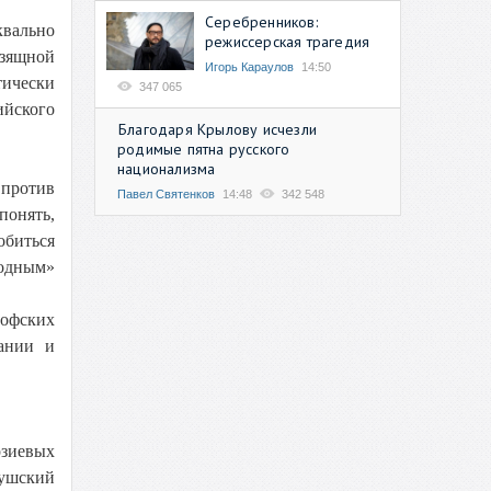
Серебренников:
квально
режиссерская трагедия
зящной
Игорь Караулов
14:50
тически
347 065
ийского
Благодаря Крылову исчезли
родимые пятна русского
национализма
 против
Павел Святенков
14:48
342 548
понять,
обиться
годным»
софских
дании и
рзиевых
гушский