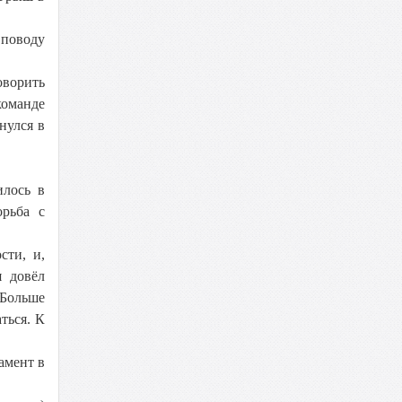
 поводу
ворить
команде
нулся в
илось в
орьба с
сти, и,
я довёл
 Больше
ться. К
амент в