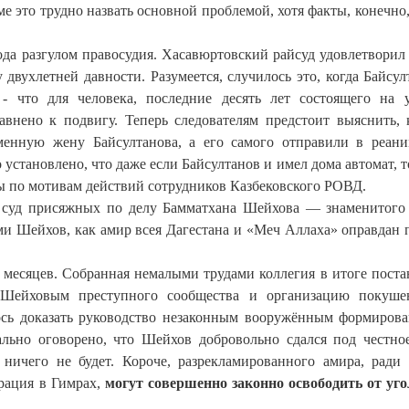
е это трудно назвать основной проблемой, хотя факты, конечно
ода разгулом правосудия. Хасавюртовский райсуд удовлетворил
 двухлетней давности. Разумеется, случилось это, когда Байсул
- что для человека, последние десять лет состоящего на 
авнено к подвигу. Теперь следователям предстоит выяснить, 
менную жену Байсултанова, а его самого отправили в реан
установлено, что даже если Байсултанов и имел дома автомат, т
сы по мотивам действий сотрудников Казбековского РОВД.
с суд присяжных по делу Бамматхана Шейхова — знаменитого
ми Шейхов, как амир всея Дагестана и «Меч Аллаха» оправдан 
 месяцев. Собранная немалыми трудами коллегия в итоге поста
е Шейховым преступного сообщества и организацию покуше
ось доказать руководство незаконным вооружённым формиров
льно оговорено, что Шейхов добровольно сдался под честно
ничего не будет. Короче, разрекламированного амира, ради 
ерация в Гимрах,
могут совершенно законно освободить от уг