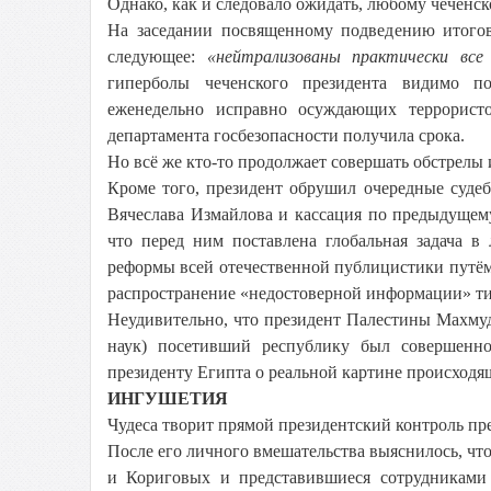
Однако, как и следовало ожидать, любому чеченск
На заседании посвященному подведению итогов
следующее:
«нейтрализованы практически все
гиперболы чеченского президента видимо поб
еженедельно исправно осуждающих террористо
департамента госбезопасности получила срока.
Но всё же кто-то продолжает совершать обстрелы 
Кроме того, президент обрушил очередные суде
Вячеслава Измайлова и кассация по предыдущем
что перед ним поставлена глобальная задача в 
реформы всей отечественной публицистики путё
распространение «недостоверной информации» тип
Неудивительно, что президент Палестины Махму
наук) посетивший республику был совершенно
президенту Египта о реальной картине происходя
ИНГУШЕТИЯ
Чудеса творит прямой президентский контроль пр
После его личного вмешательства выяснилось, чт
и Кориговых и представившиеся сотрудниками