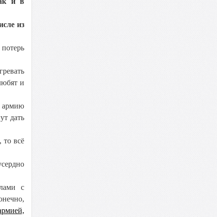
ак и в
исле из
 потерь
гревать
любят и
ю армию
ут дать
 то всё
усердно
лами с
онечно,
армией,