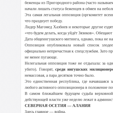
беженцы из Пригородного района (часто называе
начали лишать статуса беженцев в обмен на неб
Эта самая легальная оппозиция (оргкомитет все
что празднует победу.
Лидер Магомед Хазбиев и некоторые другие ездя
«что будем делать, когда уйдёт Зязиков». Обеща
Дата общеингушского митинга, однако, пока не на
Оппозиция опубликовала новый список злодее
официально непричастная к спецслужбам. Зато пр
не менее пугающе.
Нелегальная оппозиция тоже не отдыхала: за од
убито). Говорят,
среди ингушских милиционеро
немассовая, а пара десятков точно было.
Это единственная республика, где начавшаяся 
любого активного оппозиционера в положение пот
В самом ближайшем будущем судьба верховной
действующей власти уже неделю лежат в админис
СЕВЕРНАЯ ОСЕТИЯ — АЛАНИЯ
Здесь главное — война.