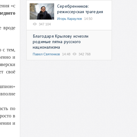
ения «с
Серебренников:
режиссерская трагедия
леднего
Игорь Караулов
14:50
347 104
е вроде
Благодаря Крылову исчезли
родимые пятна русского
национализма
 с тем,
Павел Святенков
14:48
342 768
венно и
зверски
ет своё
«шпион»
 вполне
асть по
росто в
лении и