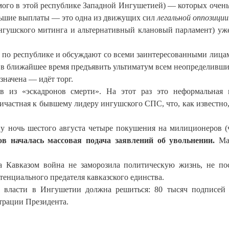
мого в этой республике Западной Ингушетией) — которых очень
ольшие выплаты — это одна из движущих сил
легальной оппозиции
ингушского митинга и альтернативный клановый парламент) уж
т по республике и обсуждают со всеми заинтересованными лица
ют в ближайшее время предъявить ультиматум всем неопределивши
значена — идёт торг.
в из «эскадронов смерти». На этот раз это неформальная 
ичастная к бывшему лидеру ингушского СПС, что, как известно,
ну ночь шестого августа четыре покушения на милиционеров (
в началась массовая подача заявлений об увольнении.
Ма
за Кавказом война не заморозила политическую жизнь, не по
енциального предателя кавказского единства.
 власти в Ингушетии должна решиться: 80 тысяч подписей
трации Президента.