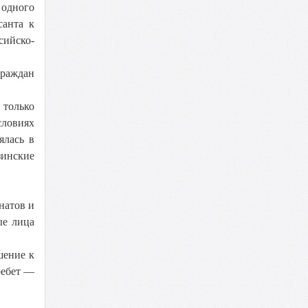
 одного
санта к
сийско-
граждан
 только
словиях
ялась в
зинские
натов и
ые лица
шение к
ребет —