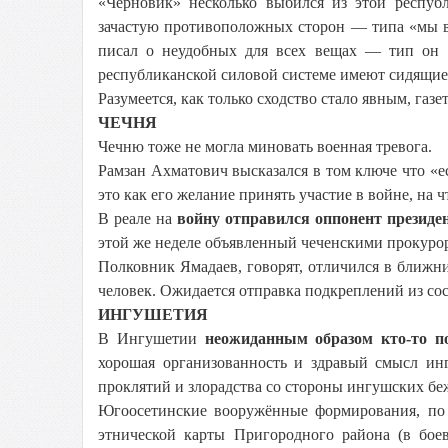
«Черновик» несколько выбился из этой респуб
зачастую противоположных сторон — типа «мы вн
писал о неудобных для всех вещах — тип он 
республиканской силовой системе имеют сидящие 
Разумеется, как только сходство стало явным, газе
ЧЕЧНЯ
Чечню тоже не могла миновать военная тревога.
Рамзан Ахматович высказался в том ключе что «
это как его желание принять участие в войне, на
В реале на
войну отправился оппонент президе
этой же неделе объявленный чеченскими прокуро
Полковник Ямадаев, говорят, отличился в ближни
человек. Ожидается отправка подкреплений из сос
ИНГУШЕТИЯ
В Ингушетии
неожиданным образом кто-то по
хорошая организованность и здравый смысл ин
проклятий и злорадства со стороны ингушских б
Югоосетинские вооружённые формирования, по
этнической карты Пригородного района (в боев