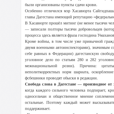
были организованы пункты сдачи крови.
Особенно отличился мэр Хасавюрта Сайгидпаша
главы Дагестана имеющий репутацию «федерально
В Хасавюрте прошёл митинг (не менее тысячи чел
— записали полторы тысячи добровольцев (кото
процесса здесь является фраза господина Умахано
Кроме войны, в том числе уже привычной гражд
двумя военными автоинспекторами), значимым с
себе равных в Федерации) дагестанскую свободу
уголовное дело по статьям 280 и 282 уголов
межнациональной розни). Причина: цитат
неполиткорректных норм шариата, оскорблени
фсбешники проводят обыски в редакции.
Свобода слова в Дагестане — производное от 
когда каждого сильного человека подпирает, кр
односельчан и общественное мнение соплеменн
остальные. Поэтому каждый может высказывать 
поддерживает.