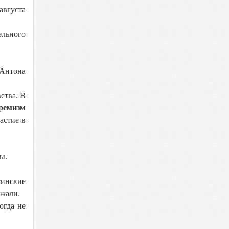
августа
ельного
 Антона
ства. В
ремизм
астие в
ы.
тинские
зжали.
огда не