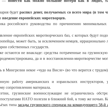
ная —
понести как можно большие потери как в людях, т
нария будет
распил денег, получаемых со всего мира (в том ч
 и
введение европейских миротворцев.
ика российского руководства по причинению минимальных
вление европейских миротворческих баз, с которых будут подо
вропейцы, может быть, за исключением немцев, иррационально 
ории собственных государств.
же остаются не внакладе: средства потраченные на грузинску
родемонстрирована, да и в восстановлении-миротворчестве мог
 в Мингрелии некое «чудо на Висле» (во что верится с трудом),
енную работу американских и израильских инструкторов, 
ому сопротивлению материала.
тии, грузинские военнослужащие не ограничились обстре
с постулатами НАТО полезли в ближний бой, к тому же ночью. К
ьёзах типа
засады грузинского спецназа на командующего 58-й 