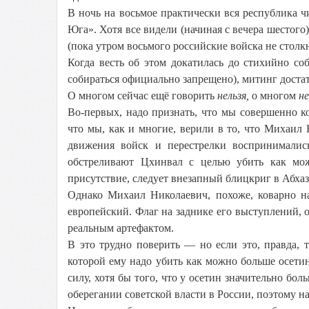
В ночь на восьмое практически вся республика 
Юга». Хотя все видели (начиная с вечера шестого
(пока утром восьмого российские войска не столк
Когда весть об этом докатилась до стихийно с
собираться официально запрещено), митинг доста
О многом сейчас ещё говорить
нельзя,
о многом
не
Во-первых, надо признать, что мы совершенно к
что мы, как и многие, верили в то, что Михаил
движения войск и перестрелки воспринималис
обстреливают Цхинвал с целью убить как можн
присутствие, следует внезапный блицкриг в Абхаз
Однако Михаил Николаевич, похоже, коварно 
европейский. Флаг на заднике его выступлений, 
реальным артефактом.
В это трудно поверить — но если это, правда,
которой ему надо убить как можно больше осетин
силу, хотя бы того, что у осетин значительно бо
оберегании советской власти в России, поэтому на