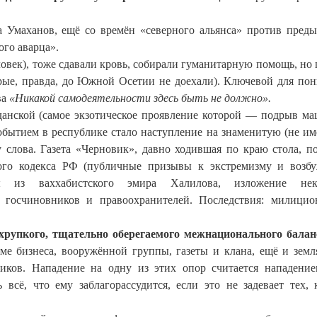
 Умаханов, ещё со времён «северного альянса» против пред
го аварца».
овек), тоже сдавали кровь, собирали гуманитарную помощь, но 
рые, правда, до Южной Осетии не доехали). Ключевой для по
ва
«Никакой самодеятельности здесь быть не должно».
анской (самое экзотическое проявление которой — подрыв м
обытием в республике стало наступление на знаменитую (не 
 слова. Газета «Черновик», давно ходившая по краю стола, п
ного кодекса РФ (публичные призывы к экстремизму и возб
ы из ваххабистского эмира Халилова, изложение нек
е госчиновников и правоохранителей. Последствия: милици
хрупкого, тщательно оберегаемого межнационального балан
оме бизнеса, вооружённой группы, газеты и клана, ещё и земл
иков. Нападение на одну из этих опор считается нападени
всё, что ему заблагорассудится, если это не задевает тех, 