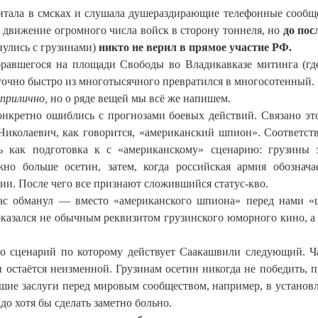
читала в смсках и слушала душераздирающие телефонные сообщ
) движение огромного числа войск в сторону тоннеля, но
до пос
нулись с грузинами)
никто не верил в прямое участие РФ.
обравшегося на площади Свободы во Владикавказе митинга (гд
точно быстро из многотысячного превратился в многосотенный.
прилично,
но о ряде вещей мы всё же напишем.
онкретно ошиблись с прогнозами боевых действий. Связано это
 Николаевич, как говорится, «американский шпион». Соответст
ь как подготовка к с «американскому» сценарию: грузины 
о больше осетин, затем, когда российская армия обознача
ии. После чего все признают сложившийся статус-кво.
нас обманул — вместо «американского шпиона» перед нами 
оказался не обычным реквизитом грузинского юморного кино, а
 то сценарий по которому действует Саакашвили следующий. Ч
 остаётся неизменной. Грузинам осетин никогда не победить, п
льшие заслуги перед мировым сообществом, например, в установ
до хотя бы сделать заметно больно.