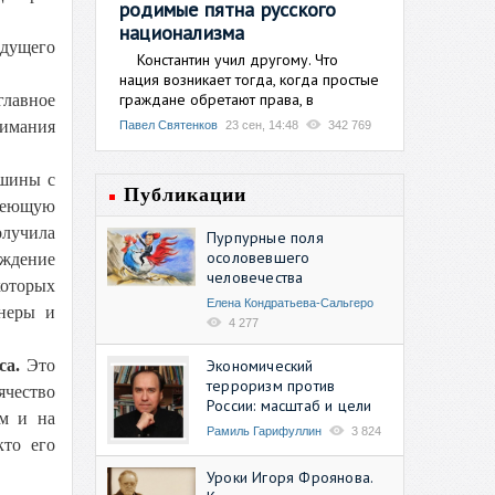
родимые пятна русского
национализма
ыдущего
Константин учил другому. Что
нация возникает тогда, когда простые
граждане обретают права, в
главное
нимания
Павел Святенков
23 сен, 14:48
342 769
ашины с
Публикации
имеющую
олучила
Пурпурные поля
осоловевшего
уждение
человечества
оторых
Елена Кондратьева-Сальгеро
онеры и
4 277
Экономический
са.
Это
терроризм против
ячество
России: масштаб и цели
ем и на
Рамиль Гарифуллин
3 824
кто его
Уроки Игоря Фроянова.