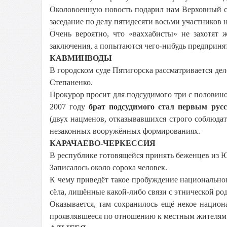
Околовоенную новость подарил нам Верховный с
заседание по делу пятидесяти восьми участников н
Очень вероятно, что «ваххабисты» не захотят 
заключения, а попытаются чего-нибудь предприня
КАВМИНВОДЫ
В городском суде Пятигорска рассматривается де
Степаненко.
Прокурор просит для подсудимого три с половино
2007 году
брат подсудимого стал первым рус
(двух нацменов, отказывавшихся строго соблюдать
незаконных вооружённых формированиях.
КАРАЧАЕВО-ЧЕРКЕССИЯ
В республике готовящейся принять беженцев из 
Записалось около сорока человек.
К чему приведёт такое пробуждение национально
сёла, лишённые какой-либо связи с этнической ро
Оказывается, там сохранилось ещё некое национ
проявлявшееся по отношению к местным жителям