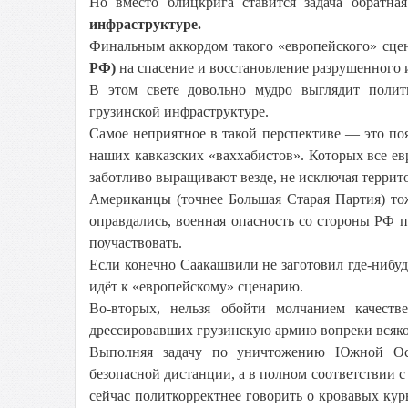
Но вместо блицкрига ставится задача обрат
инфраструктуре.
Финальным аккордом такого «европейского» сце
РФ)
на спасение и восстановление разрушенного
В этом свете довольно мудро выглядит полит
грузинской инфраструктуре.
Самое неприятное в такой перспективе — это поя
наших кавказских «ваххабистов». Которых все е
заботливо выращивают везде, не исключая террит
Американцы (точнее Большая Старая Партия) то
оправдались, военная опасность со стороны РФ п
поучаствовать.
Если конечно Саакашвили не заготовил где-нибудь
идёт к «европейскому» сценарию.
Во-вторых, нельзя обойти молчанием качеств
дрессировавших грузинскую армию вопреки всяк
Выполняя задачу по уничтожению Южной Осе
безопасной дистанции, а в полном соответствии 
сейчас политкорректнее говорить о кровавых кур