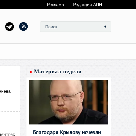
Реклама
Редакция АПН
Материал недели
анева
Благодаря Крылову исчезли
центрах