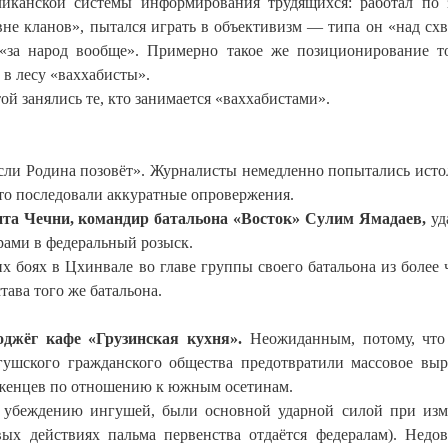
ликанской системы информирования трудящихся: работал по 
е кланов», пытался играть в объективизм — типа он «над схв
«за народ вообще». Примерно такое же позиционирование т
в лесу «ваххабисты».
той занялись те, кто занимается «ваххабистами».
если Родина позовёт». Журналисты немедленно попытались исто
 что последовали аккуратные опровержения.
нта Чечни, командир батальона «Восток» Сулим Ямадаев,
уд
рами в федеральный розыск.
х боях в Цхинвале во главе группы своего батальона из более 
тава того же батальона.
джёг кафе «Грузинская кухня».
Неожиданным, потому, что
гушского гражданского общества предотвратили массовое вы
еженцев по отношению к южным осетинам.
 убеждению ингушей, были основной ударной силой при из
ых действиях пальма первенства отдаётся федералам). Недо