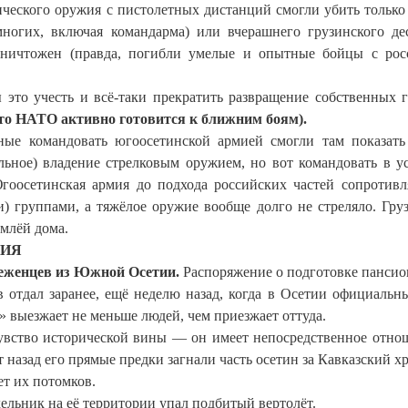
ического оружия с пистолетных дистанций смогли убить только
ногих, включая командарма) или вчерашнего грузинского де
уничтожен (правда, погибли умелые и опытные бойцы с рос
 это учесть и всё-таки прекратить развращение собственных 
-то НАТО активно готовится к ближним боям).
ные командовать югоосетинской армией смогли там показать
льное) владение стрелковым оружием, но вот командовать в у
гоосетинская армия до подхода российских частей сопротивл
) группами, а тяжёлое оружие вообще долго не стреляло. Гру
емлёй дома.
РИЯ
еженцев из Южной Осетии.
Распоряжение о подготовке пансио
 отдал заранее, ещё неделю назад, когда в Осетии официальн
» выезжает не меньше людей, чем приезжает оттуда.
увство исторической вины — он имеет непосредственное отно
назад его прямые предки загнали часть осетин за Кавказский х
ет их потомков.
ельник на её территории упал подбитый вертолёт.