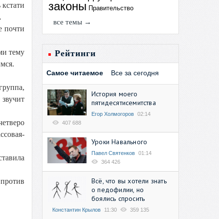
законы
 кстати
Правительство
.
все темы →
е почти
ми тему
Рейтинги
мся.
Самое читаемое
Все за сегодня
группа,
История моего
 звучит
пятидесятисемитства
Егор Холмогоров
02:14
четверо
407 688
ссовая-
Уроки Навального
Павел Святенков
01:14
ставила
364 426
Всё, что вы хотели знать
 против
о педофилии, но
боялись спросить
Константин Крылов
11:30
359 135