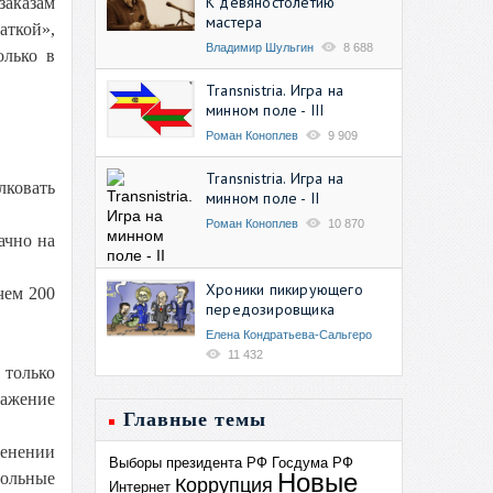
К девяностолетию
заказам
мастера
аткой»,
Владимир Шульгин
8 688
олько в
Transnistria. Игра на
минном поле - III
Роман Коноплев
9 909
Transnistria. Игра на
лковать
минном поле - II
Роман Коноплев
10 870
ачно на
Хроники пикирующего
чем 200
передозировщика
Елена Кондратьева-Сальгеро
11 432
 только
ражение
Главные темы
менении
Выборы президента РФ
Госдума РФ
Новые
вольные
Коррупция
Интернет