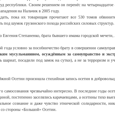
уд республики. Своим решением он перенёс на четырнадцатое 
ападения на Нальчик в 2005 году.
ждать, пока их товарищам прочитают все 530 томов обвинит
ть под шумок грузинского похода российских силовых структур.
ло Евгения Степаненко, брата бывшего имама городской мечети,
й года условно за пособничество брату в совершении самоуправ
ским мусульманином, осуждённым за самоуправство и экст
 шариат, посадили под замок на сутки), а не за терроризм и уч
Южной Осетии произошла стихийная запись осетин в добровольц
го самосознания чрезвычайно интересно. В последние годы осе
диной, постепенно заселялись карачаевцами, а осетины тихо вые
альное сознание и даже чувство этнической солидарности, ник
 со стороны «Большой» Осетии.