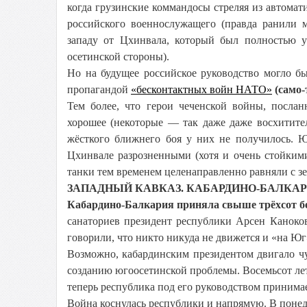
когда грузинские коммандосы стреляя из автомат
российского военнослужащего (правда ранили м
западу от Цхинвала, который был полностью 
осетинской стороны).
Но на будущее российское руководство могло бы
пропагандой
«бесконтактных войн НАТО»
(само
Тем более, что герои чеченской войны, послан
хорошее (некоторые — так даже даже восхитите
жёсткого ближнего боя у них не получилось. Ю
Цхинвале разрозненными (хотя и очень стойкими
танки тем временем целенаправленно равняли с з
ЗАПАДНЫЙ КАВКАЗ. КАБАРДИНО-БАЛКА
Кабардино-Балкария
приняла свыше трёхсот б
санаториев президент республики Арсен Каноков
говорили, что никто никуда не движется и «на Юг
Возможно, кабардинским президентом двигало ч
созданию югоосетинской проблемы. Восемьсот лет 
теперь республика под его руководством принима
Война коснулась республики и напрямую. В понед